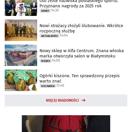
Oto złote nazwiska podlaskiego sportu.
Przyznano nagrody za 2025 rok
14:30
SPORT
Nowi strażacy złożyli ślubowanie. Wkrótce
rozpoczną służbę
14:04
AKTUALNOŚCI
Nowy sklep w Alfa Centrum. Znana włoska
marka otworzyła salon w Białymstoku
14:00
BIZNES
Ogórki kiszone. Ten sprawdzony przepis
warto znać
13:40
KULINARIA
WIĘCEJ WIADOMOŚCI