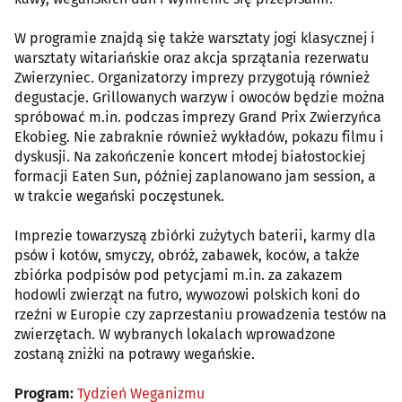
W programie znajdą się także warsztaty jogi klasycznej i
warsztaty witariańskie oraz akcja sprzątania rezerwatu
Zwierzyniec. Organizatorzy imprezy przygotują również
degustacje. Grillowanych warzyw i owoców będzie można
spróbować m.in. podczas imprezy Grand Prix Zwierzyńca
Ekobieg. Nie zabraknie również wykładów, pokazu filmu i
dyskusji. Na zakończenie koncert młodej białostockiej
formacji Eaten Sun, później zaplanowano jam session, a
w trakcie wegański poczęstunek.
Imprezie towarzyszą zbiórki zużytych baterii, karmy dla
psów i kotów, smyczy, obróż, zabawek, koców, a także
zbiórka podpisów pod petycjami m.in. za zakazem
hodowli zwierząt na futro, wywozowi polskich koni do
rzeźni w Europie czy zaprzestaniu prowadzenia testów na
zwierzętach. W wybranych lokalach wprowadzone
zostaną zniżki na potrawy wegańskie.
Program:
Tydzień Weganizmu