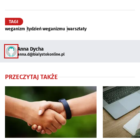
TAGI
weganizm
tydzień weganizmu
warsztaty
Anna Dycha
anna.d@bialystokonline.pl
PRZECZYTAJ TAKŻE