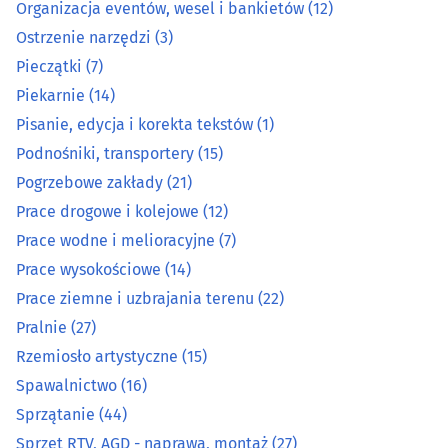
Organizacja eventów, wesel i bankietów
(12)
Oczyszczalnie - przedsiębiorstwa
(4)
Ostrzenie narzędzi
(3)
Odzież i konfekcja - producenci, hurtownie
(32)
Pieczątki
(7)
Piekarnie
(14)
Opieka - usługi
(23)
Pisanie, edycja i korekta tekstów
(1)
Podnośniki, transportery
(15)
Optyka
(16)
Pogrzebowe zakłady
(21)
Prace drogowe i kolejowe
(12)
Organizacja eventów, wesel i bankietów
(12)
Prace wodne i melioracyjne
(7)
Ostrzenie narzędzi
(3)
Prace wysokościowe
(14)
Prace ziemne i uzbrajania terenu
(22)
Pieczątki
(7)
Pralnie
(27)
Rzemiosło artystyczne
(15)
Piekarnie
(14)
Spawalnictwo
(16)
Sprzątanie
(44)
Pisanie, edycja i korekta tekstów
(1)
Sprzęt RTV, AGD - naprawa, montaż
(27)