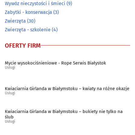
Wywóz nieczystości i śmieci
(9)
Sprzątanie
(44)
Zabytki - konserwacja
(3)
Zwierzęta
(30)
Sprzęt RTV, AGD - naprawa, montaż
(27)
Zwierzęta - szkolenie
(4)
Surowce wtórne - skup, sprzedaż
(21)
OFERTY FIRM
Szklarze
(13)
Mycie wysokociśnieniowe - Rope Serwis Białystok
Usługi
Ślusarstwo
(15)
Tapicerzy
(23)
Kwiaciarnia Girlanda w Białymstoku – kwiaty na różne okazje
Usługi
Telefony - naprawa
(9)
Kwiaciarnia Girlanda w Białymstoku – bukiety nie tylko na
ślub
Telekomunikacja - systemy, usługi
(15)
Usługi
Telewizja kablowa, cyfrowa, naziemna
(10)