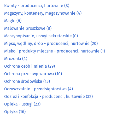
Magle
(6)
Kwiaty - producenci, hurtownie
(8)
Magazyny, kontenery, magazynowanie
(4)
Malowanie proszkowe
(8)
Magle
(6)
Maszynopisanie, usługi sekretarskie
(0)
Malowanie proszkowe
(8)
Maszynopisanie, usługi sekretarskie
(0)
Mięso, wędliny, drób - producenci, hurtownie
(20)
Mięso, wędliny, drób - producenci, hurtownie
(20)
Mleko i produkty mleczne - producenci, hurtownie
(1)
Mleko i produkty mleczne - producenci, hurtownie
(1)
Mrożonki
(4)
Ochrona osób i mienia
(29)
Mrożonki
(4)
Ochrona przeciwpożarowa
(10)
Ochrona osób i mienia
(29)
Ochrona środowiska
(15)
Oczyszczalnie - przedsiębiorstwa
(4)
Ochrona przeciwpożarowa
(10)
Odzież i konfekcja - producenci, hurtownie
(32)
Opieka - usługi
(23)
Ochrona środowiska
(15)
Optyka
(16)