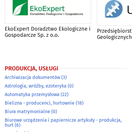
Dezynfekcja, dezynsekcja, deratyzacja
(11)
DVD - produkcja, sprzedaż, kopiowanie
(4)
EkoExpert Doradztwo Ekologiczne i
Przedsiębiors
Gospodarcze Sp. z o.o.
Geologicznych
Elektromechanika
(9)
geologiczne, 
ciepła
Energetyka
(22)
PRODUKCJA, USŁUGI
Fotografia - usługi
(55)
Archiwizacja dokumentów
(3)
Galwanizacja
(3)
Astrologia, wróżby, ezoteryka
(0)
Automatyka przemysłowa
(22)
Gaz - dystrybucja, napełnianie
(6)
Bielizna - producenci, hurtownie
(18)
Biura matrymonialne
(0)
Grawerstwo
(9)
Biurowe urządzenia i papiernicze artykuły - produkcja,
hurt
(6)
Introligatornie
(4)