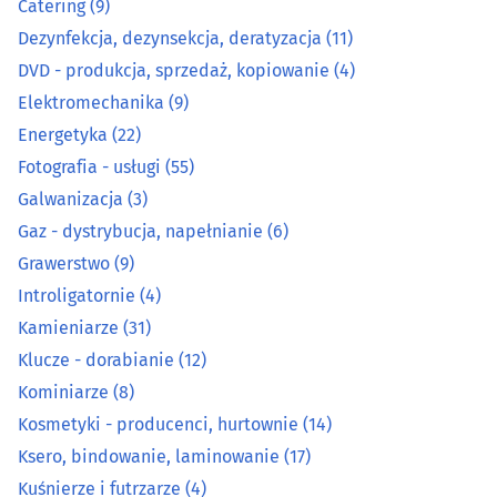
Catering
(9)
Dezynfekcja, dezynsekcja, deratyzacja
(11)
Kamieniarze
(31)
DVD - produkcja, sprzedaż, kopiowanie
(4)
Elektromechanika
(9)
Klucze - dorabianie
(12)
Energetyka
(22)
Kominiarze
(8)
Fotografia - usługi
(55)
Galwanizacja
(3)
Kosmetyki - producenci, hurtownie
(14)
Gaz - dystrybucja, napełnianie
(6)
Grawerstwo
(9)
Ksero, bindowanie, laminowanie
(17)
Introligatornie
(4)
Kamieniarze
(31)
Kuśnierze i futrzarze
(4)
Klucze - dorabianie
(12)
Kwiaty - producenci, hurtownie
(8)
Kominiarze
(8)
Kosmetyki - producenci, hurtownie
(14)
Magazyny, kontenery, magazynowanie
(4)
Ksero, bindowanie, laminowanie
(17)
Kuśnierze i futrzarze
(4)