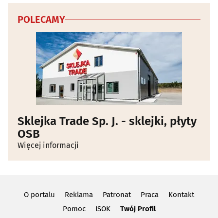
Wywóz nieczystości i śmieci
(9)
POLECAMY
Zabytki - konserwacja
(3)
Zwierzęta
(30)
Zwierzęta - szkolenie
(4)
Sklejka Trade Sp. J. - sklejki, płyty
OSB
Więcej informacji
O portalu
Reklama
Patronat
Praca
Kontakt
Pomoc
ISOK
Twój Profil