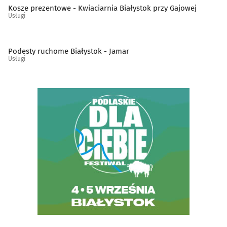
Kosze prezentowe - Kwiaciarnia Białystok przy Gajowej
Usługi
Tworzywa sztuczne
(11)
Weterynarze
(28)
Podesty ruchome Białystok - Jamar
Usługi
Wideofilmowanie
(20)
Wody mineralne i napoje - producenci, hurtownie
(4)
Wydawnictwa
(19)
Wyposażenie gastronomii i hoteli
(4)
Wypożyczalnie narzędzi i elektronarzędzi
(5)
Wypożyczanie DVD i video
(4)