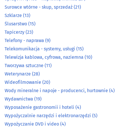
Surowce wtórne - skup, sprzedaż
(21)
Podnośniki, transportery
(15)
Szklarze
(13)
Pogrzebowe zakłady
(21)
Ślusarstwo
(15)
Tapicerzy
(23)
Prace drogowe i kolejowe
(12)
Telefony - naprawa
(9)
Telekomunikacja - systemy, usługi
(15)
Prace wodne i melioracyjne
(7)
Telewizja kablowa, cyfrowa, naziemna
(10)
Tworzywa sztuczne
(11)
Prace wysokościowe
(14)
Weterynarze
(28)
Prace ziemne i uzbrajania terenu
(22)
Wideofilmowanie
(20)
Wody mineralne i napoje - producenci, hurtownie
(4)
Pralnie
(27)
Wydawnictwa
(19)
Wyposażenie gastronomii i hoteli
(4)
Rzemiosło artystyczne
(15)
Wypożyczalnie narzędzi i elektronarzędzi
(5)
Wypożyczanie DVD i video
(4)
Spawalnictwo
(16)