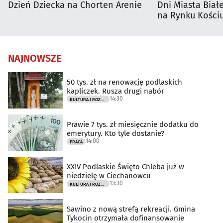
Dzień Dziecka na Chorten Arenie
Dni Miasta Biał
na Rynku Kościu
NAJNOWSZE
50 tys. zł na renowację podlaskich
kapliczek. Rusza drugi nabór
14:30
KULTURA I ROZRYWKA
Prawie 7 tys. zł miesięcznie dodatku do
emerytury. Kto tyle dostanie?
14:00
PRACA
XXIV Podlaskie Święto Chleba już w
niedzielę w Ciechanowcu
13:30
KULTURA I ROZRYWKA
Sawino z nową strefą rekreacji. Gmina
Tykocin otrzymała dofinansowanie