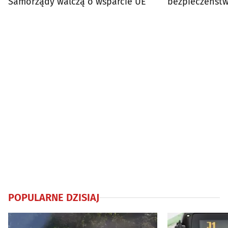
Samorządy walczą o wsparcie UE
bezpieczeństw
sprzęt medyc
POPULARNE DZISIAJ