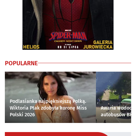
POPULARNE
Podlasianka najpiękniejszą Polką.
Wiktoria Ptak zdobyła koronę Miss
Awaria wodocią
Polski 2026
autobusów BKM 