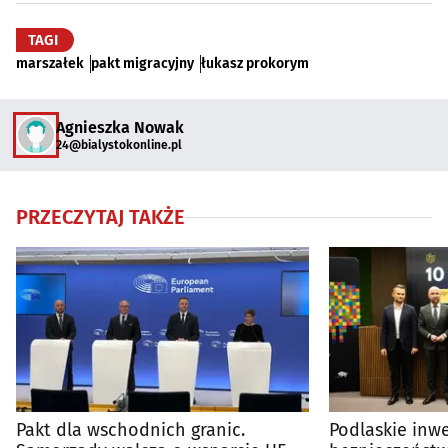
TAGI
marszałek
pakt migracyjny
łukasz prokorym
Agnieszka Nowak
24@bialystokonline.pl
PRZECZYTAJ TAKŻE
Pakt dla wschodnich granic.
Podlaskie inw