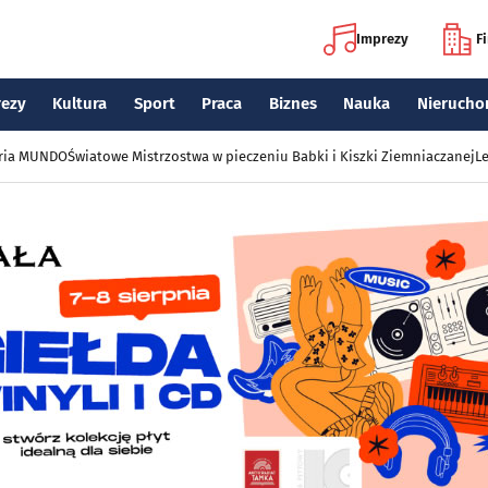
Imprezy
F
rezy
Kultura
Sport
Praca
Biznes
Nauka
Nierucho
eria MUNDO
Światowe Mistrzostwa w pieczeniu Babki i Kiszki Ziemniaczanej
Le