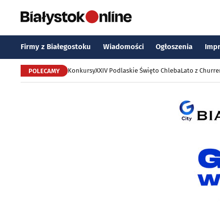
Firmy z Białegostoku
Wiadomości
Ogłoszenia
Imp
Konkursy
XXIV Podlaskie Święto Chleba
Lato z Churr
POLECAMY