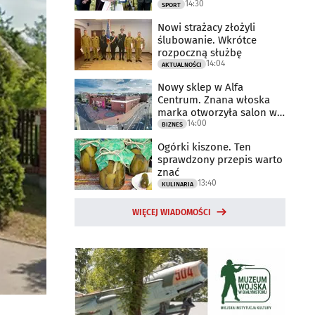
14:30
2025 rok
SPORT
Nowi strażacy złożyli
ślubowanie. Wkrótce
rozpoczną służbę
14:04
AKTUALNOŚCI
Nowy sklep w Alfa
Centrum. Znana włoska
marka otworzyła salon w
14:00
Białymstoku
BIZNES
Ogórki kiszone. Ten
sprawdzony przepis warto
znać
13:40
KULINARIA
WIĘCEJ WIADOMOŚCI