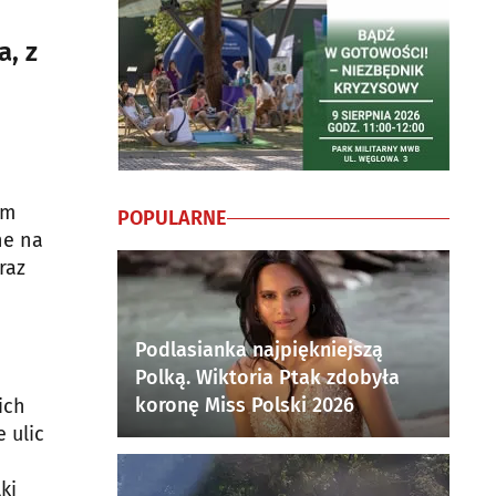
, z
em
POPULARNE
ne na
raz
Podlasianka najpiękniejszą
Polką. Wiktoria Ptak zdobyła
koronę Miss Polski 2026
ich
 ulic
ki