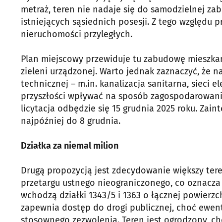
metraż, teren nie nadaje się do samodzielnej z
istniejących sąsiednich posesji. Z tego względu p
nieruchomości przyległych.
Plan miejscowy przewiduje tu zabudowę mieszkani
zieleni urządzonej. Warto jednak zaznaczyć, że na
technicznej – m.in. kanalizacja sanitarna, sieci
przyszłości wpływać na sposób zagospodarowania
licytacja odbędzie się 15 grudnia 2025 roku. Zai
najpóźniej do 8 grudnia.
Działka za niemal milion
Drugą propozycją jest zdecydowanie większy ter
przetargu ustnego nieograniczonego, co oznacza
wchodzą działki 1343/5 i 1363 o łącznej powierzch
zapewnia dostęp do drogi publicznej, choć ewe
stosownego zezwolenia. Teren jest ogrodzony, ch