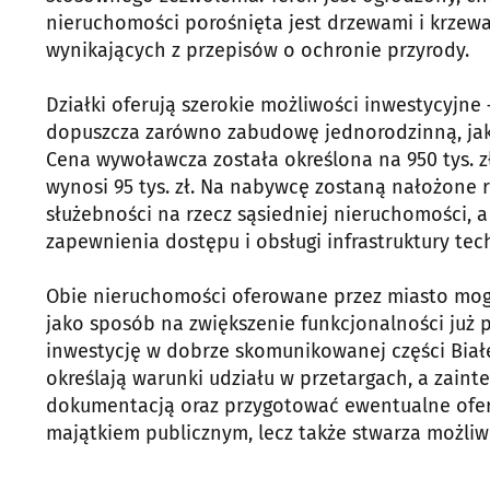
nieruchomości porośnięta jest drzewami i krze
wynikających z przepisów o ochronie przyrody.
Działki oferują szerokie możliwości inwestycyjn
dopuszcza zarówno zabudowę jednorodzinną, jak i
Cena wywoławcza została określona na 950 tys. zł
wynosi 95 tys. zł. Na nabywcę zostaną nałożone
służebności na rzecz sąsiedniej nieruchomości, 
zapewnienia dostępu i obsługi infrastruktury tec
Obie nieruchomości oferowane przez miasto mogą
jako sposób na zwiększenie funkcjonalności już 
inwestycję w dobrze skomunikowanej części Biał
określają warunki udziału w przetargach, a zaint
dokumentacją oraz przygotować ewentualne ofert
majątkiem publicznym, lecz także stwarza możli