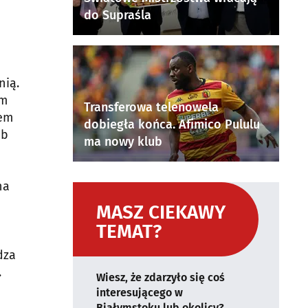
do Supraśla
nią.
um
Transferowa telenowela
iem
dobiegła końca. Afimico Pululu
eb
ma nowy klub
na
MASZ CIEKAWY
TEMAT?
dza
.
Wiesz, że zdarzyło się coś
interesującego w
Białymstoku lub okolicy?