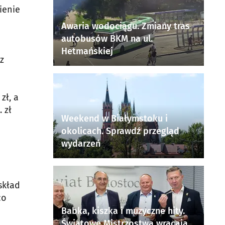
ienie
Awaria wodociągu. Zmiany tras
autobusów BKM na ul.
Hetmańskiej
z
zł, a
 zł
Weekend w Białymstoku i
okolicach. Sprawdź przegląd
wydarzeń
skład
co
Babka, kiszka i muzyczne hity.
Światowe Mistrzostwa wracają