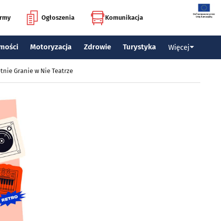
irmy
Ogłoszenia
Komunikacja
mości
Motoryzacja
Zdrowie
Turystyka
Więcej
tnie Granie w Nie Teatrze