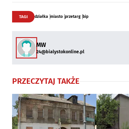
TAGI
działka
miasto
przetarg
bip
MW
24@bialystokonline.pl
PRZECZYTAJ TAKŻE