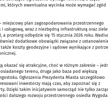
wami, których ewentualna wycinka może wymagać zgód
e – miejscowy plan zagospodarowania przestrzennego
 usługową, wraz z niezbędną infrastrukturą oraz ziele
, a przetarg odbędzie się 15 stycznia 2026 roku. Wadi
 również dodatkowe obowiązki związane z ustanowien
a także koszty geodezyjne i sądowe wynikające z potrz
hnicznej.
 okazać się atrakcyjne, choć w różnym zakresie – jed
posiadanego terenu, druga jako baza pod większą
egostoku. Ogłoszenia Prezydenta Miasta szczegółowo
eresowani inwestorzy mają czas, aby zapoznać się z
y. Dzięki takim inicjatywom samorząd nie tylko zarzą
wości dalszego rozwoju przestrzennego osiedla Wygoda