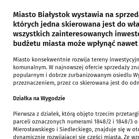
Miasto Białystok wystawia na sprzed
których jedna skierowana jest do właś
wszystkich zainteresowanych inwesto
budżetu miasta może wpłynąć nawet 
Miasto konsekwentnie rozwija tereny inwestycyj
komunalnym. W najnowszej ofercie sprzedaży zn
popularnym i dobrze zurbanizowanym osiedlu Wy
przeznaczeniem, przez co skierowana jest do o
Działka na Wygodzie
Pierwsza z działek, którą objęto trzecim przetar
parceli oznaczonych numerami 1848/2 i 1848/3 o ł
Mierosławskiego i Siedleckiego, znajduje się w 
dynamicznie rozwijającej się części miasta. Ze wz