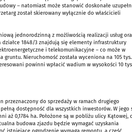
abudowy – natomiast może stanowić doskonałe uzupełn
rzetarg został skierowany wyłącznie do właścicieli
ową jednorodzinną z możliwością realizacji usług ora
 działce 1848/3 znajdują się elementy infrastruktury
 elektroenergetyczne i telekomunikacyjne – co może w
 gruntu. Nieruchomość została wyceniona na 105 tys. 
nteresowani powinni wpłacić wadium w wysokości 10 tys.
en przeznaczony do sprzedaży w ramach drugiego
 pełną dostępność dla wszystkich inwestorów. W jego 
ni aż 0,1784 ha. Położone są w pobliżu ulicy Kątowej, 
ntualna budowa zjazdu będzie wymagać uzyskania
oć istniejące ogrodzenie wymaga remontu, a część