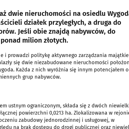
aż dwie nieruchomości na osiedlu Wygoda
cicieli działek przyległych, a druga do
rów. Jeśli obie znajdą nabywców, do
ponad milion złotych.
ne i prowadzi politykę aktywnego zarządzania majątki
alazły się dwie niezabudowane nieruchomości położo
goda. Każda z nich wyróżnia się innym potencjałem o
dmiennych grup nabywców.
giem ustnym ograniczonym, składa się z dwóch niewielk
ącznej powierzchni 0,0213 ha. Zlokalizowana w rejonie
otoczeniu zabudowy jednorodzinnej i usługowej, w
ględu na brak dostępu do drogi publicznej oraz niewiel