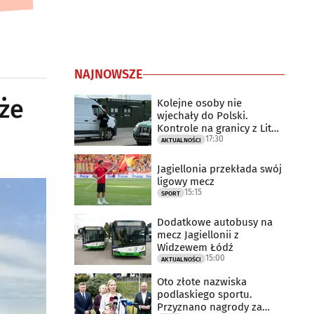
NAJNOWSZE
oże
Kolejne osoby nie
wjechały do Polski.
Kontrole na granicy z Litwą
17:30
trwają
AKTUALNOŚCI
Jagiellonia przekłada swój
ligowy mecz
15:15
SPORT
Dodatkowe autobusy na
mecz Jagiellonii z
Widzewem Łódź
15:00
AKTUALNOŚCI
Oto złote nazwiska
podlaskiego sportu.
Przyznano nagrody za