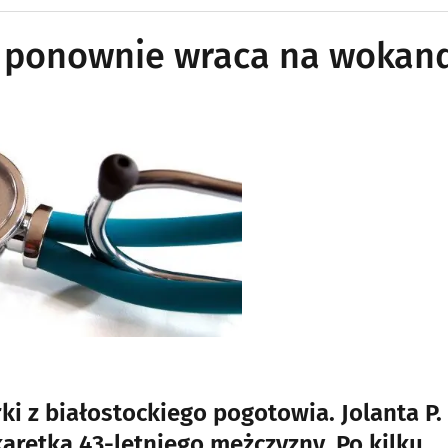
ia ponownie wraca na wokan
ki z białostockiego pogotowia. Jolanta P.
karetką 43-letniego mężczyzny. Po kilku