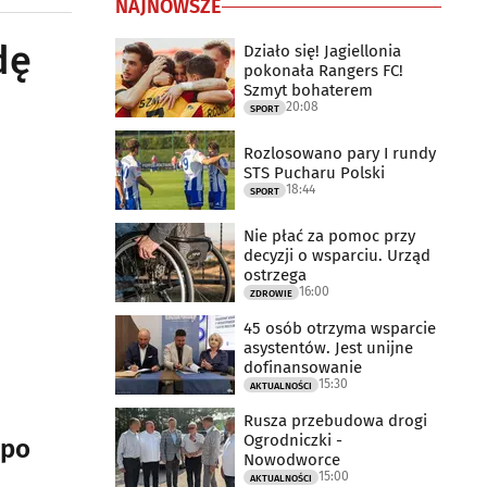
NAJNOWSZE
dę
Działo się! Jagiellonia
pokonała Rangers FC!
Szmyt bohaterem
20:08
SPORT
Rozlosowano pary I rundy
STS Pucharu Polski
18:44
SPORT
Nie płać za pomoc przy
decyzji o wsparciu. Urząd
ostrzega
16:00
ZDROWIE
45 osób otrzyma wsparcie
asystentów. Jest unijne
dofinansowanie
15:30
AKTUALNOŚCI
Rusza przebudowa drogi
Ogrodniczki -
 po
Nowodworce
15:00
AKTUALNOŚCI