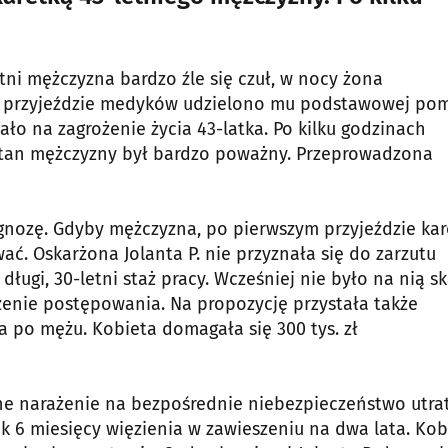
etni mężczyzna bardzo źle się czuł, w nocy żona
o przyjeździe medyków udzielono mu podstawowej pom
ało na zagrożenie życia 43-latka. Po kilku godzinach
 stan mężczyzny był bardzo poważny. Przeprowadzona
agnozę. Gdyby mężczyzna, po pierwszym przyjeździe kar
wać. Oskarżona Jolanta P. nie przyznała się do zarzutu
gi, 30-letni staż pracy. Wcześniej nie było na nią sk
zenie postępowania. Na propozycję przystała także
a po mężu. Kobieta domagała się 300 tys. zł
lne narażenie na bezpośrednie niebezpieczeństwo utra
rok 6 miesięcy więzienia w zawieszeniu na dwa lata. Kob