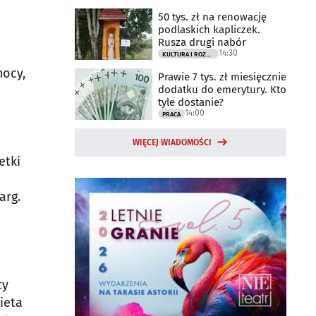
50 tys. zł na renowację
podlaskich kapliczek.
Rusza drugi nabór
14:30
KULTURA I ROZRYWKA
ocy,
Prawie 7 tys. zł miesięcznie
dodatku do emerytury. Kto
tyle dostanie?
14:00
PRACA
WIĘCEJ WIADOMOŚCI
etki
arg.
ty
ieta