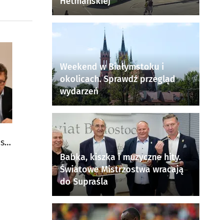
Hetmańskiej
Weekend w Białymstoku i
okolicach. Sprawdź przegląd
wydarzeń
się
Babka, kiszka i muzyczne hity.
Światowe Mistrzostwa wracają
do Supraśla