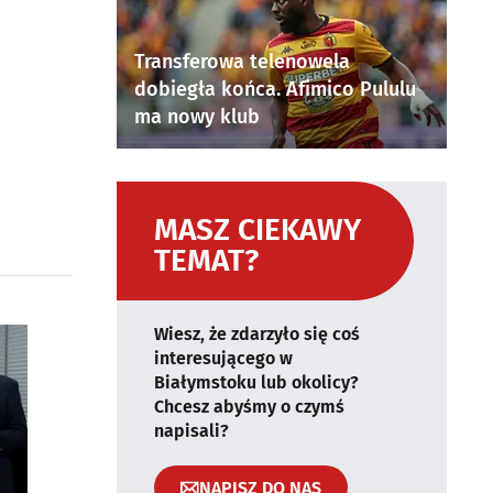
Transferowa telenowela
dobiegła końca. Afimico Pululu
ma nowy klub
MASZ CIEKAWY
TEMAT?
Wiesz, że zdarzyło się coś
interesującego w
Białymstoku lub okolicy?
Chcesz abyśmy o czymś
napisali?
NAPISZ DO NAS