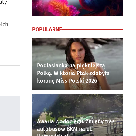
aty
oich
POPULARNE
Podlasianka najpiękniejszą
Polką. Wiktoria Ptak zdobyła
koronę Miss Polski 2026
Awaria wodociągu. Zmiany tras
autobusów BKM na ul.