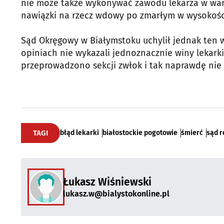
nie może także wykonywać zawodu lekarza w war
nawiązki na rzecz wdowy po zmarłym w wysokości 
Sąd Okręgowy w Białymstoku uchylił jednak ten wy
opiniach nie wykazali jednoznacznie winy lekark
przeprowadzono sekcji zwłok i tak naprawdę nie
TAGI
błąd lekarki
białostockie pogotowie
śmierć
sąd 
Łukasz Wiśniewski
lukasz.w@bialystokonline.pl