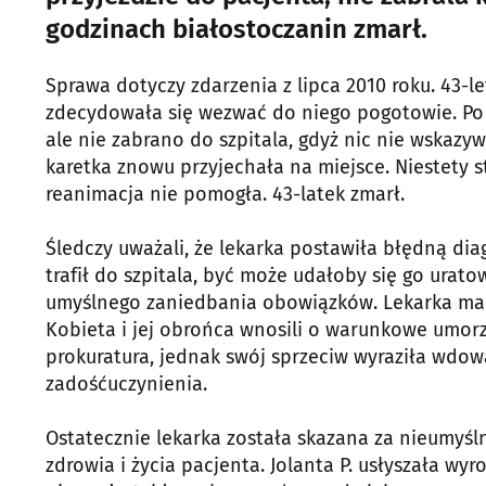
godzinach białostoczanin zmarł.
Sprawa dotyczy zdarzenia z lipca 2010 roku. 43-l
zdecydowała się wezwać do niego pogotowie. P
ale nie zabrano do szpitala, gdyż nic nie wskazyw
karetka znowu przyjechała na miejsce. Niestety
reanimacja nie pomogła. 43-latek zmarł.
Śledczy uważali, że lekarka postawiła błędną di
trafił do szpitala, być może udałoby się go urato
umyślnego zaniedbania obowiązków. Lekarka ma dłu
Kobieta i jej obrońca wnosili o warunkowe umor
prokuratura, jednak swój sprzeciw wyraziła wdow
zadośćuczynienia.
Ostatecznie lekarka została skazana za nieumyś
zdrowia i życia pacjenta. Jolanta P. usłyszała wy