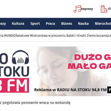
Imprezy
F
rezy
Kultura
Sport
Praca
Biznes
Nauka
Nierucho
eria MUNDO
Światowe Mistrzostwa w pieczeniu Babki i Kiszki Ziemniaczanej
Le
i z pogotowia ponownie wraca na wokandę