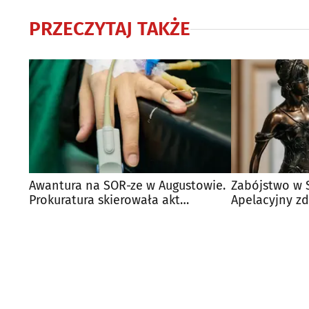
PRZECZYTAJ TAKŻE
Awantura na SOR-ze w Augustowie.
Zabójstwo w 
Prokuratura skierowała akt
Apelacyjny z
oskarżenia