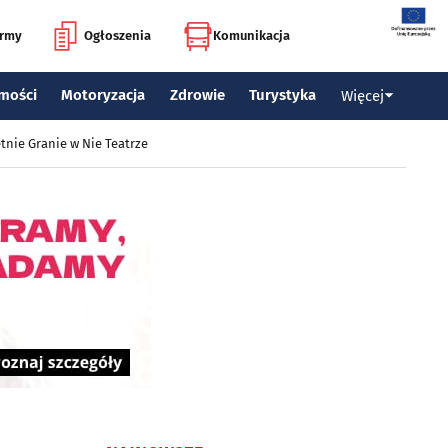
irmy
Ogłoszenia
Komunikacja
mości
Motoryzacja
Zdrowie
Turystyka
Więcej
tnie Granie w Nie Teatrze