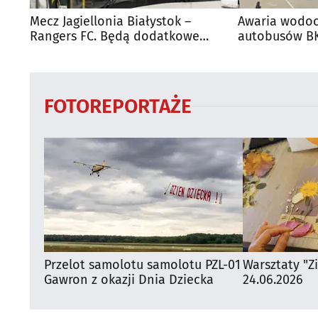
Mecz Jagiellonia Białystok –
Awaria wodoc
Rangers FC. Będą dodatkowe
autobusów BK
autobusy dla kibiców
FOTOREPORTAŻE
Przelot samolotu samolotu PZL-01
Warsztaty "Z
Gawron z okazji Dnia Dziecka
24.06.2026