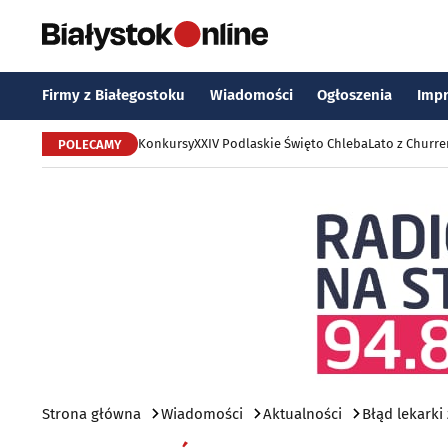
Firmy z Białegostoku
Wiadomości
Ogłoszenia
Imp
Konkursy
XXIV Podlaskie Święto Chleba
Lato z Churr
POLECAMY
Strona główna
Wiadomości
Aktualności
Błąd lekark