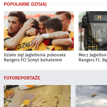
POPULARNE DZISIAJ
Działo się! Jagiellonia pokonała
Mecz Jagiellon
Rangers FC! Szmyt bohaterem
Rangers FC. 
autobusy dla 
FOTOREPORTAŻE