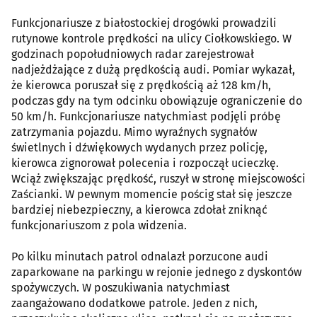
Funkcjonariusze z białostockiej drogówki prowadzili
rutynowe kontrole prędkości na ulicy Ciołkowskiego. W
godzinach popołudniowych radar zarejestrował
nadjeżdżające z dużą prędkością audi. Pomiar wykazał,
że kierowca poruszał się z prędkością aż 128 km/h,
podczas gdy na tym odcinku obowiązuje ograniczenie do
50 km/h. Funkcjonariusze natychmiast podjęli próbę
zatrzymania pojazdu. Mimo wyraźnych sygnałów
świetlnych i dźwiękowych wydanych przez policję,
kierowca zignorował polecenia i rozpoczął ucieczkę.
Wciąż zwiększając prędkość, ruszył w stronę miejscowości
Zaścianki. W pewnym momencie pościg stał się jeszcze
bardziej niebezpieczny, a kierowca zdołał zniknąć
funkcjonariuszom z pola widzenia.
Po kilku minutach patrol odnalazł porzucone audi
zaparkowane na parkingu w rejonie jednego z dyskontów
spożywczych. W poszukiwania natychmiast
zaangażowano dodatkowe patrole. Jeden z nich,