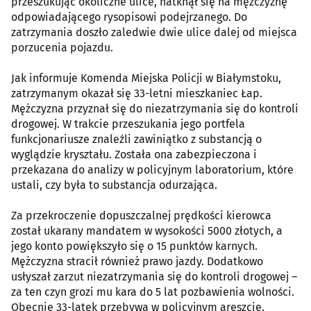
przeszukując okoliczne ulice, natknął się na mężczyznę
odpowiadającego rysopisowi podejrzanego. Do
zatrzymania doszło zaledwie dwie ulice dalej od miejsca
porzucenia pojazdu.
Jak informuje Komenda Miejska Policji w Białymstoku,
zatrzymanym okazał się 33-letni mieszkaniec Łap.
Mężczyzna przyznał się do niezatrzymania się do kontroli
drogowej. W trakcie przeszukania jego portfela
funkcjonariusze znaleźli zawiniątko z substancją o
wyglądzie kryształu. Została ona zabezpieczona i
przekazana do analizy w policyjnym laboratorium, które
ustali, czy była to substancja odurzająca.
Za przekroczenie dopuszczalnej prędkości kierowca
został ukarany mandatem w wysokości 5000 złotych, a
jego konto powiększyło się o 15 punktów karnych.
Mężczyzna stracił również prawo jazdy. Dodatkowo
usłyszał zarzut niezatrzymania się do kontroli drogowej –
za ten czyn grozi mu kara do 5 lat pozbawienia wolności.
Obecnie 33-latek przebywa w policyjnym areszcie.