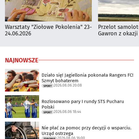
Warsztaty "Ziołowe Pokolenia" 23-
Przelot samolot
24.06.2026
Gawron z okazji
NAJNOWSZE
Działo się! Jagiellonia pokonała Rangers FC!
Szmyt bohaterem
2026.08.06 20:08
SPORT
Rozlosowano pary I rundy STS Pucharu
Polski
2026.08.06 18:44
SPORT
Nie płać za pomoc przy decyzji o wsparciu.
Urząd ostrzega
2026.08.06 16:00
ZDROWIE