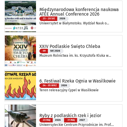
Międzynarodowa konferencja naukowa
ATEE Annual Conference 2026
25 - 28 SIE
2026
Uniwersytet w Białymstoku. Wydział Nauk o
Edukacji
XXIV Podlaskie Święto Chleba
09
SIE 2026
Muzeum Rolnictwa im. ks. Krzysztofa Kluka w
Ciechanowcu
6. Festiwal Rzeka Ognia w Wasilkowie
04 - 05 WRZ
2026
Teren rekreacyjny Cypel w Wasilkowie
Ryby z podlaskich rzek i jezior
20 MAJ
2026
31 MAJ
2027
Uniwersyteckie Centrum Przyrodnicze im. Prof.