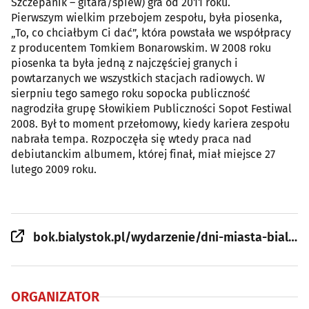
Szczepanik – gitara/śpiew) gra od 2011 roku.
Pierwszym wielkim przebojem zespołu, była piosenka,
„To, co chciałbym Ci dać”, która powstała we współpracy
z producentem Tomkiem Bonarowskim. W 2008 roku
piosenka ta była jedną z najczęściej granych i
powtarzanych we wszystkich stacjach radiowych. W
sierpniu tego samego roku sopocka publiczność
nagrodziła grupę Słowikiem Publiczności Sopot Festiwal
2008. Był to moment przełomowy, kiedy kariera zespołu
nabrała tempa. Rozpoczęła się wtedy praca nad
debiutanckim albumem, której finał, miał miejsce 27
lutego 2009 roku.
bok.bialystok.pl/wydarzenie/dni-miasta-bialegostoku-2026-bryska-oskar-cyms-pectus/
ORGANIZATOR