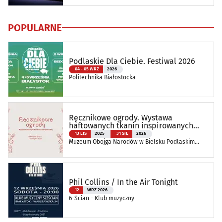
POPULARNE
Podlaskie Dla Ciebie. Festiwal 2026
04 - 05 WRZ
2026
Politechnika Białostocka
Ręcznikowe ogrody. Wystawa
haftowanych tkanin inspirowanych
naturą
13 LIS
2025
31 SIE
2026
Muzeum Obojga Narodów w Bielsku Podlaskim
Oddział Muzeum Podlaskiego w Białymstoku
Phil Collins / In the Air Tonight
12
WRZ 2026
6-Ścian - Klub muzyczny