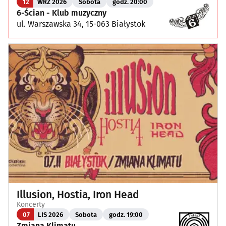
12
WRZ 2026
Sobota
godz. 20:00
6-Ścian - Klub muzyczny
ul. Warszawska 34, 15-063 Białystok
Illusion, Hostia, Iron Head
Koncerty
07
LIS 2026
Sobota
godz. 19:00
Zmiana Klimatu