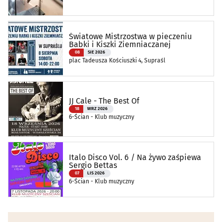
Andrzeja Myrchy
Światowe Mistrzostwa w pieczeniu
Babki i Kiszki Ziemniaczanej
08
SIE 2026
plac Tadeusza Kościuszki 4, Supraśl
JJ Cale - The Best Of
18
WRZ 2026
6-Ścian - Klub muzyczny
Italo Disco Vol. 6 / Na żywo zaśpiewa
Sergio Bettas
07
LIS 2026
6-Ścian - Klub muzyczny