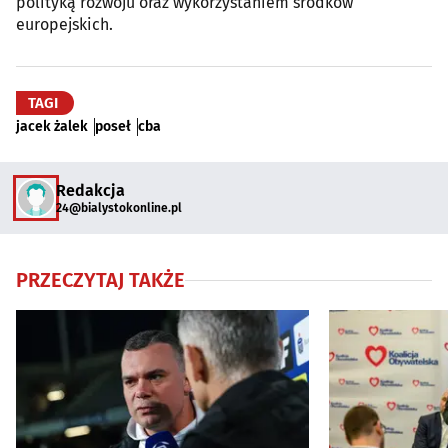
polityką rozwoju oraz wykorzystaniem środków
europejskich.
TAGI
jacek żalek
poseł
cba
Redakcja
24@bialystokonline.pl
PRZECZYTAJ TAKŻE