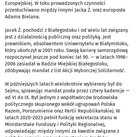
Europejskiej. W toku prowadzonych czynności
przesłuchiwano między innymi Jacka Ż. oraz europosła
Adama Bielana.
Jacek Ż. pochodzi z Białegostoku i od wielu lat związany
jest z działalnością publiczną oraz polityką. Jest
prawnikiem, absolwentem Uniwersytetu w Białymstoku,
który ukończył w 2001 roku. Swoją karierę samorządową
rozpoczynał jeszcze pod koniec lat 90. — w latach 1998–
2006 zasiadał w Radzie Miejskiej Białegostoku,
zdobywając mandat z list Akcji Wyborczej Solidarność.
W późniejszych latach wielokrotnie wybierany był do
Sejmu, sprawując mandat posła przez cztery kadencje —
od VI do IX. Był jednym z współtwórców środowiska
politycznego skupionego wokół ugrupowań Polska
Razem, Porozumienie oraz Partii Republikańskiej. W
latach 2020–2023 pełnił funkcję sekretarza stanu w
Ministerstwie Funduszy i Polityki Regionalnej,
odpowiadając między innymi za kwestie związane z