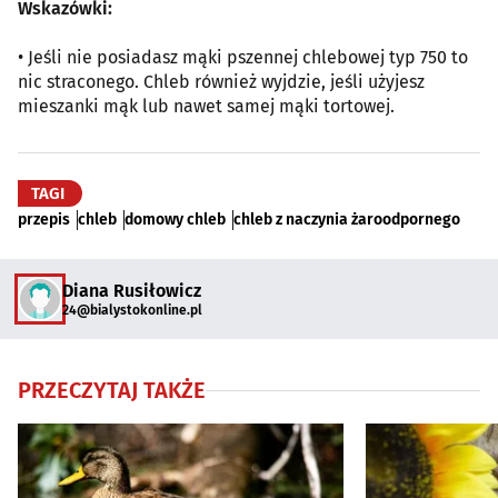
Wskazówki:
• Jeśli nie posiadasz mąki pszennej chlebowej typ 750 to
nic straconego. Chleb również wyjdzie, jeśli użyjesz
mieszanki mąk lub nawet samej mąki tortowej.
TAGI
przepis
chleb
domowy chleb
chleb z naczynia żaroodpornego
Diana Rusiłowicz
24@bialystokonline.pl
PRZECZYTAJ TAKŻE