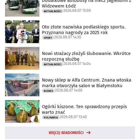
Dodatkowe autobusy na mecz Jagiellonii z
Widzewem Łódź
2026.08.07 15:00
AKTUALNOŚCI
Oto złote nazwiska podlaskiego sportu.
Przyznano nagrody za 2025 rok
2026.08.07 14:30
SPORT
Nowi strażacy złożyli ślubowanie. Wkrótce
rozpoczną służbę
2026.08.07 14:04
AKTUALNOŚCI
Nowy sklep w Alfa Centrum. Znana włoska
marka otworzyła salon w Białymstoku
2026.08.07 14:00
BIZNES
Ogórki kiszone. Ten sprawdzony przepis
warto znać
2026.08.07 13:40
KULINARIA
WIĘCEJ WIADOMOŚCI