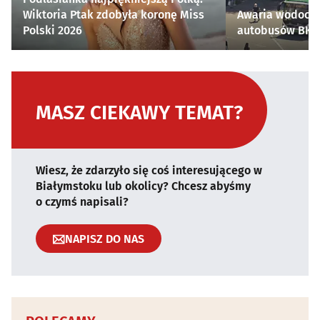
Wiktoria Ptak zdobyła koronę Miss
Awaria wodocią
Polski 2026
autobusów BKM 
MASZ CIEKAWY TEMAT?
Wiesz, że zdarzyło się coś interesującego w
Białymstoku lub okolicy? Chcesz abyśmy
o czymś napisali?
NAPISZ DO NAS