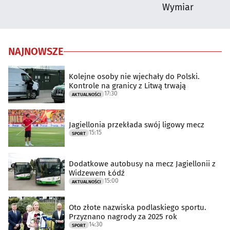
Wymiar
NAJNOWSZE
Kolejne osoby nie wjechały do Polski.
Kontrole na granicy z Litwą trwają
17:30
AKTUALNOŚCI
Jagiellonia przekłada swój ligowy mecz
15:15
SPORT
Dodatkowe autobusy na mecz Jagiellonii z
Widzewem Łódź
15:00
AKTUALNOŚCI
Oto złote nazwiska podlaskiego sportu.
Przyznano nagrody za 2025 rok
14:30
SPORT