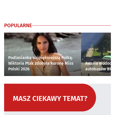
POPULARNE
Podlasianka najpiękniejszą Polką.
Wiktoria Ptak zdobyła koronę Miss
Awaria wodocią
Polski 2026
autobusów BKM 
MASZ CIEKAWY TEMAT?