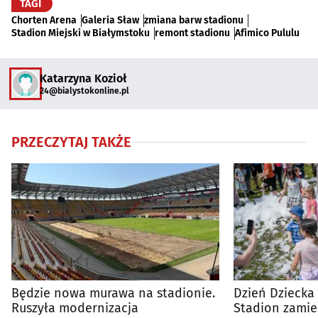
TAGI
Chorten Arena
Galeria Sław
zmiana barw stadionu
Stadion Miejski w Białymstoku
remont stadionu
Afimico Pululu
Katarzyna Kozioł
24@bialystokonline.pl
PRZECZYTAJ TAKŻE
Będzie nowa murawa na stadionie.
Dzień Dziecka
Ruszyła modernizacja
Stadion zamie