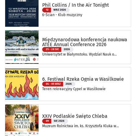
Phil Collins / In the Air Tonight
12
WRZ 2026
6-Ścian - Klub muzyczny
Międzynarodowa konferencja naukowa
ATEE Annual Conference 2026
25 - 28 SIE
2026
Uniwersytet w Białymstoku. Wydział Nauk o
Edukacji
6. Festiwal Rzeka Ognia w Wasilkowie
04 - 05 WRZ
2026
Teren rekreacyjny Cypel w Wasilkowie
XXIV Podlaskie Święto Chleba
09
SIE 2026
Muzeum Rolnictwa im. ks. Krzysztofa Kluka w
Ciechanowcu