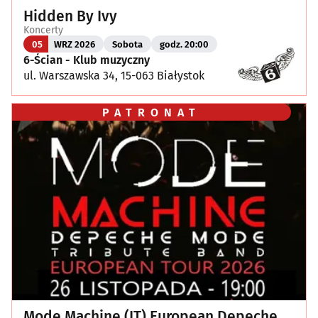
Hidden By Ivy
Koncerty
05
WRZ 2026
Sobota
godz. 20:00
6-Ścian - Klub muzyczny
ul. Warszawska 34, 15-063 Białystok
PATRONAT
Mode Machine (IT) European Depeche