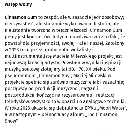
wstęp wolny
Cinnamon Gum
to zespół, ale w zasadzie jednoosobowy;
rzeczywistość, ale starannie wykreowana; historia, ale
nieustannie tworzona w teraźniejszości. Cinnamon Gum
pełny jest kontrastów. Jedyna prawdziwa rzecz to fakt, że
powstał dla przyjemności, swojej – ale i naszej. Założony
w 2023 roku przez producenta, wokalistę i
multiinstrumentalistę Macieja Milewskiego projekt jest
najnowszą kreacją artysty. Powstała w wyniku inspiracji
muzyką soulową złotej ery lat 60. i 70. XX wieku. Pod
pseudonimem „Cinnamon Guy”, Maciej Milewski w
projekcie spełnia się zarówno muzycznie jak i wizualnie;
począwszy od produkcji muzycznej, nagrań i
postprodukcji, kończąc na reżyserowaniu i realizacji
teledysków. Wszystko to w oparciu o analogowe techniki.
W roku 2023 ukazała się debiutancka EP’ka „Moon Water”,
a w następnym – pełnogrający album „The Cinnamon
Show”.