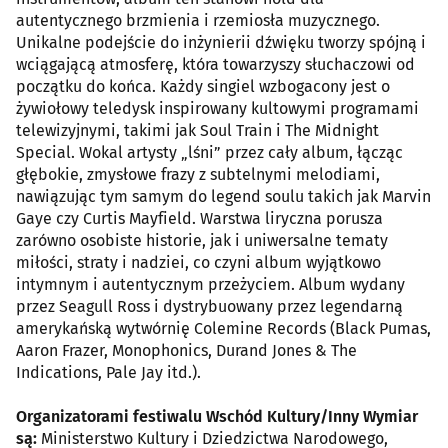
autentycznego brzmienia i rzemiosła muzycznego.
Unikalne podejście do inżynierii dźwięku tworzy spójną i
wciągającą atmosferę, która towarzyszy słuchaczowi od
początku do końca. Każdy singiel wzbogacony jest o
żywiołowy teledysk inspirowany kultowymi programami
telewizyjnymi, takimi jak Soul Train i The Midnight
Special. Wokal artysty „lśni” przez cały album, łącząc
głębokie, zmysłowe frazy z subtelnymi melodiami,
nawiązując tym samym do legend soulu takich jak Marvin
Gaye czy Curtis Mayfield. Warstwa liryczna porusza
zarówno osobiste historie, jak i uniwersalne tematy
miłości, straty i nadziei, co czyni album wyjątkowo
intymnym i autentycznym przeżyciem. Album wydany
przez Seagull Ross i dystrybuowany przez legendarną
amerykańską wytwórnię Colemine Records (Black Pumas,
Aaron Frazer, Monophonics, Durand Jones & The
Indications, Pale Jay itd.).
Organizatorami festiwalu Wschód Kultury/Inny Wymiar
są:
Ministerstwo Kultury i Dziedzictwa Narodowego,