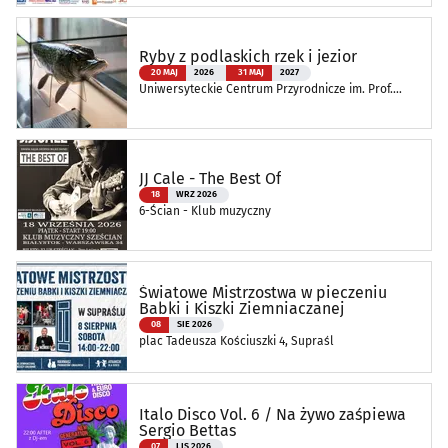
Ryby z podlaskich rzek i jezior
20 MAJ
2026
31 MAJ
2027
Uniwersyteckie Centrum Przyrodnicze im. Prof.
Andrzeja Myrchy
JJ Cale - The Best Of
18
WRZ 2026
6-Ścian - Klub muzyczny
Światowe Mistrzostwa w pieczeniu
Babki i Kiszki Ziemniaczanej
08
SIE 2026
plac Tadeusza Kościuszki 4, Supraśl
Italo Disco Vol. 6 / Na żywo zaśpiewa
Sergio Bettas
07
LIS 2026