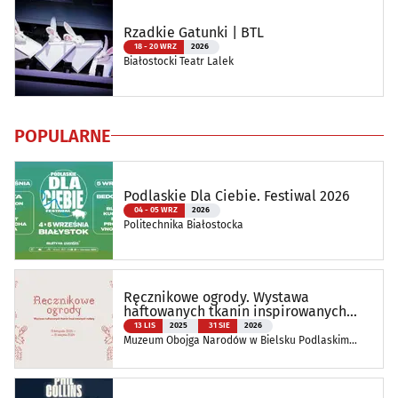
Rzadkie Gatunki | BTL
18 - 20 WRZ
2026
Białostocki Teatr Lalek
POPULARNE
Podlaskie Dla Ciebie. Festiwal 2026
04 - 05 WRZ
2026
Politechnika Białostocka
Ręcznikowe ogrody. Wystawa
haftowanych tkanin inspirowanych
naturą
13 LIS
2025
31 SIE
2026
Muzeum Obojga Narodów w Bielsku Podlaskim
Oddział Muzeum Podlaskiego w Białymstoku