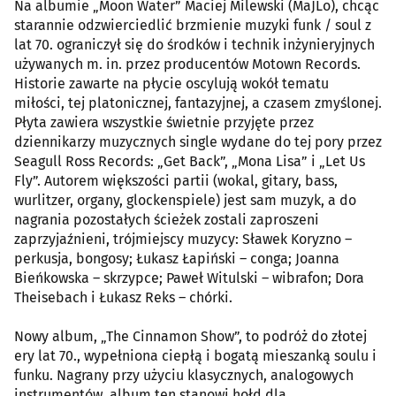
Na albumie „Moon Water” Maciej Milewski (MaJLo), chcąc
starannie odzwierciedlić brzmienie muzyki funk / soul z
lat 70. ograniczył się do środków i technik inżynieryjnych
używanych m. in. przez producentów Motown Records.
Historie zawarte na płycie oscylują wokół tematu
miłości, tej platonicznej, fantazyjnej, a czasem zmyślonej.
Płyta zawiera wszystkie świetnie przyjęte przez
dziennikarzy muzycznych single wydane do tej pory przez
Seagull Ross Records: „Get Back”, „Mona Lisa” i „Let Us
Fly”. Autorem większości partii (wokal, gitary, bass,
wurlitzer, organy, glockenspiele) jest sam muzyk, a do
nagrania pozostałych ścieżek zostali zaproszeni
zaprzyjaźnieni, trójmiejscy muzycy: Sławek Koryzno –
perkusja, bongosy; Łukasz Łapiński – conga; Joanna
Bieńkowska – skrzypce; Paweł Witulski – wibrafon; Dora
Theisebach i Łukasz Reks – chórki.
Nowy album, „The Cinnamon Show”, to podróż do złotej
ery lat 70., wypełniona ciepłą i bogatą mieszanką soulu i
funku. Nagrany przy użyciu klasycznych, analogowych
instrumentów, album ten stanowi hołd dla