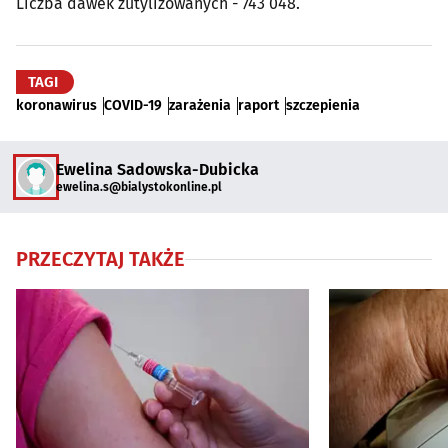
Liczba dawek zutylizowanych - 743 048.
TAGI
koronawirus
COVID-19
zarażenia
raport
szczepienia
Ewelina Sadowska-Dubicka
ewelina.s@bialystokonline.pl
PRZECZYTAJ TAKŻE