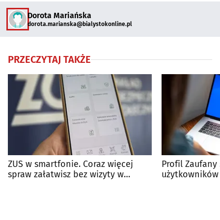
Dorota Mariańska
dorota.marianska@bialystokonline.pl
PRZECZYTAJ TAKŻE
ZUS w smartfonie. Coraz więcej
Profil Zaufany
spraw załatwisz bez wizyty w
użytkowników 
urzędzie
trudniej?