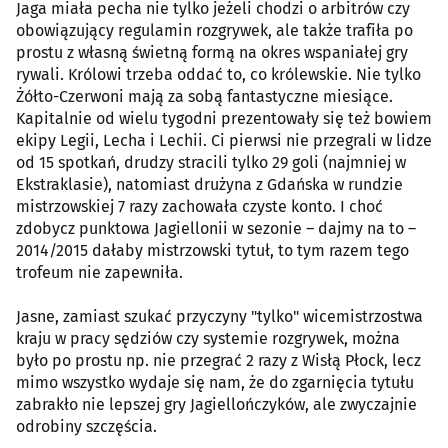
Jaga miała pecha nie tylko jeżeli chodzi o arbitrów czy
obowiązujący regulamin rozgrywek, ale także trafiła po
prostu z własną świetną formą na okres wspaniałej gry
rywali. Królowi trzeba oddać to, co królewskie. Nie tylko
Żółto-Czerwoni mają za sobą fantastyczne miesiące.
Kapitalnie od wielu tygodni prezentowały się też bowiem
ekipy Legii, Lecha i Lechii. Ci pierwsi nie przegrali w lidze
od 15 spotkań, drudzy stracili tylko 29 goli (najmniej w
Ekstraklasie), natomiast drużyna z Gdańska w rundzie
mistrzowskiej 7 razy zachowała czyste konto. I choć
zdobycz punktowa Jagiellonii w sezonie – dajmy na to –
2014/2015 dałaby mistrzowski tytuł, to tym razem tego
trofeum nie zapewniła.
Jasne, zamiast szukać przyczyny "tylko" wicemistrzostwa
kraju w pracy sędziów czy systemie rozgrywek, można
było po prostu np. nie przegrać 2 razy z Wisłą Płock, lecz
mimo wszystko wydaje się nam, że do zgarnięcia tytułu
zabrakło nie lepszej gry Jagiellończyków, ale zwyczajnie
odrobiny szczęścia.