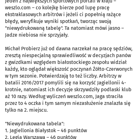
Jeden z największych sportowych portali w kraju –
weszlo.com – co kolejkę bierze pod lupę pracę
ekstraklasowych arbitrów i jeżeli ci popełnią rażące
błędy, weryfikuje wyniki spotkań, tworząc swoją
"niewydrukowaną tabelę". Ta natomiast mówi jasno –
Jadze niebiosa nie sprzyjały.
Michał Probierz już od dawna narzekał na pracę sędziów,
zresztą niespecjalną sprawiedliwość w decyzjach panów
z gwizdkami względem białostockiego zespołu widział
każdy, kto oglądał większość poczynań Żółto-Czerwonych
w tym sezonie. Potwierdzają to też liczby. Arbitrzy w
batalii 2016/2017 pomylili się na korzyść Jagiellonii 4-
krotnie, natomiast ich decyzje skrzywdziły podlaski klub
aż 10 razy. Według wyliczeń weszlo.com, Jaga straciła
przez to 4 oczka i tym samym niezasłużenie znalazła się
tylko na 2. miejscu.
"Niewydrukowana tabela":
1. Jagiellonia Białystok – 46 punktów
2. Legia Warszawa – 46 punktów