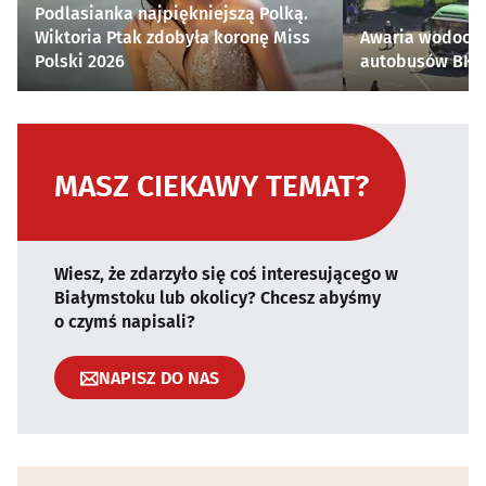
Podlasianka najpiękniejszą Polką.
Wiktoria Ptak zdobyła koronę Miss
Awaria wodocią
Polski 2026
autobusów BKM 
MASZ CIEKAWY TEMAT?
Wiesz, że zdarzyło się coś interesującego w
Białymstoku lub okolicy? Chcesz abyśmy
o czymś napisali?
NAPISZ DO NAS