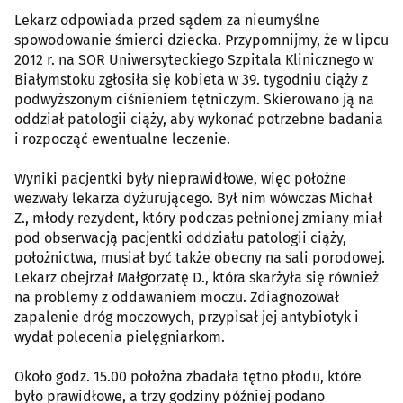
Lekarz odpowiada przed sądem za nieumyślne
spowodowanie śmierci dziecka. Przypomnijmy, że w lipcu
2012 r. na SOR Uniwersyteckiego Szpitala Klinicznego w
Białymstoku zgłosiła się kobieta w 39. tygodniu ciąży z
podwyższonym ciśnieniem tętniczym. Skierowano ją na
oddział patologii ciąży, aby wykonać potrzebne badania
i rozpocząć ewentualne leczenie.
Wyniki pacjentki były nieprawidłowe, więc położne
wezwały lekarza dyżurującego. Był nim wówczas Michał
Z., młody rezydent, który podczas pełnionej zmiany miał
pod obserwacją pacjentki oddziału patologii ciąży,
położnictwa, musiał być także obecny na sali porodowej.
Lekarz obejrzał Małgorzatę D., która skarżyła się również
na problemy z oddawaniem moczu. Zdiagnozował
zapalenie dróg moczowych, przypisał jej antybiotyk i
wydał polecenia pielęgniarkom.
Około godz. 15.00 położna zbadała tętno płodu, które
było prawidłowe, a trzy godziny później podano