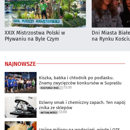
XXIX Mistrzostwa Polski w
Dni Miasta Biał
Pływaniu na Byle Czym
na Rynku Kościu
NAJNOWSZE
Kiszka, babka i chłodnik po podlasku.
Znamy zwycięzców konkursów w Supraślu
13:30
KULTURA I ROZRYWKA
Dziwny smak i chemiczny zapach. Ten napój
znika ze sklepów
12:00
AKTUALNOŚCI
Unijne miliony na wodociągi, windę i OZE