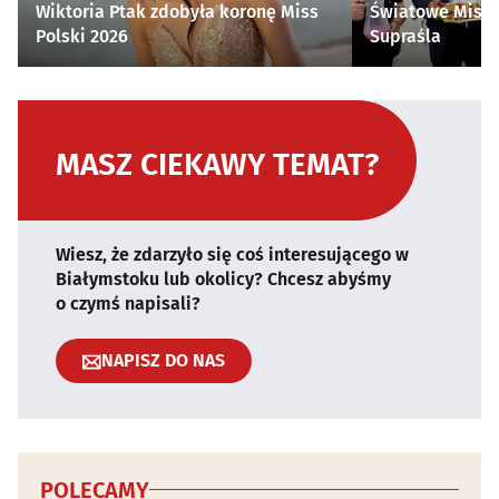
Wiktoria Ptak zdobyła koronę Miss
Światowe Mistr
Polski 2026
Supraśla
MASZ CIEKAWY TEMAT?
Wiesz, że zdarzyło się coś interesującego w
Białymstoku lub okolicy? Chcesz abyśmy
o czymś napisali?
NAPISZ DO NAS
POLECAMY