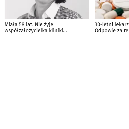
Miała 58 lat. Nie żyje
30-letni lekar
współzałożycielka kliniki
Odpowie za re
Mastermed
psychotropow