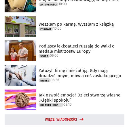
10:00
AKTUALNOŚCI
Weszłam po karmę. Wyszłam z książką
10:00
ZDROWIE
Podlascy lekkoatleci ruszają do walki o
medale mistrzostw Europy
09:00
SPORT
Założyli firmę i nie żałują. Gdy mają
doradzić innym, mówią coś zaskakującego
08:36
BIZNES
Jak oswoić emocje? Dzieci stworzą własne
„Kłębki spokoju”
08:10
KULTURA I ROZRYWKA
WIĘCEJ WIADOMOŚCI