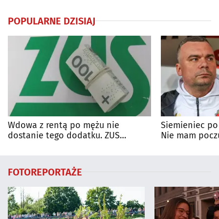
POPULARNE DZISIAJ
Wdowa z rentą po mężu nie
Siemieniec po
dostanie tego dodatku. ZUS
Nie mam poczu
wyjaśnia zasady
na porażkę
FOTOREPORTAŻE