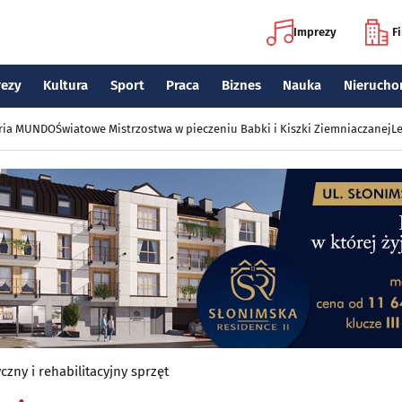
Imprezy
F
rezy
Kultura
Sport
Praca
Biznes
Nauka
Nierucho
eria MUNDO
Światowe Mistrzostwa w pieczeniu Babki i Kiszki Ziemniaczanej
Le
zny i rehabilitacyjny sprzęt