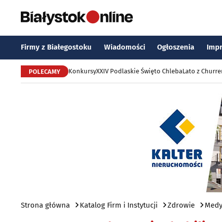
Firmy z Białegostoku
Wiadomości
Ogłoszenia
Imp
Konkursy
XXIV Podlaskie Święto Chleba
Lato z Churr
POLECAMY
Strona główna
Katalog Firm i Instytucji
Zdrowie
Medyc