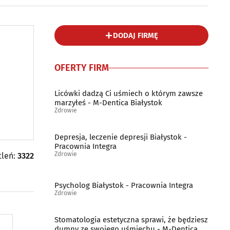
DODAJ FIRMĘ
OFERTY FIRM
Licówki dadzą Ci uśmiech o którym zawsze
marzyłeś - M-Dentica Białystok
Zdrowie
Depresja, leczenie depresji Białystok -
Pracownia Integra
Zdrowie
tleń:
3322
Psycholog Białystok - Pracownia Integra
Zdrowie
Stomatologia estetyczna sprawi, że będziesz
dumny ze swojego uśmiechu - M-Dentica