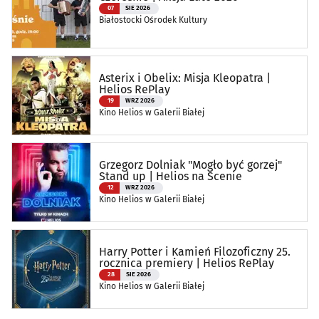
07
SIE 2026
Białostocki Ośrodek Kultury
Asterix i Obelix: Misja Kleopatra |
Helios RePlay
19
WRZ 2026
Kino Helios w Galerii Białej
Grzegorz Dolniak "Mogło być gorzej"
Stand up | Helios na Scenie
12
WRZ 2026
Kino Helios w Galerii Białej
Harry Potter i Kamień Filozoficzny 25.
rocznica premiery | Helios RePlay
28
SIE 2026
Kino Helios w Galerii Białej