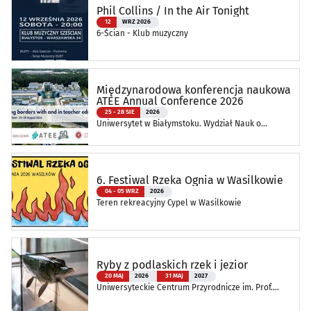
Phil Collins / In the Air Tonight
12
WRZ 2026
6-Ścian - Klub muzyczny
Międzynarodowa konferencja naukowa
ATEE Annual Conference 2026
25 - 28 SIE
2026
Uniwersytet w Białymstoku. Wydział Nauk o
Edukacji
6. Festiwal Rzeka Ognia w Wasilkowie
04 - 05 WRZ
2026
Teren rekreacyjny Cypel w Wasilkowie
Ryby z podlaskich rzek i jezior
20 MAJ
2026
31 MAJ
2027
Uniwersyteckie Centrum Przyrodnicze im. Prof.
Andrzeja Myrchy