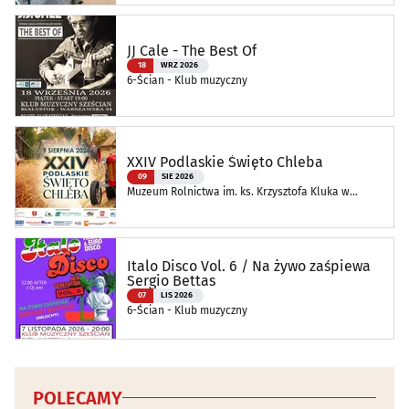
JJ Cale - The Best Of
18
WRZ 2026
6-Ścian - Klub muzyczny
XXIV Podlaskie Święto Chleba
09
SIE 2026
Muzeum Rolnictwa im. ks. Krzysztofa Kluka w
Ciechanowcu
Italo Disco Vol. 6 / Na żywo zaśpiewa
Sergio Bettas
07
LIS 2026
6-Ścian - Klub muzyczny
POLECAMY