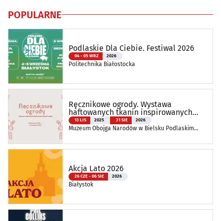
POPULARNE
Podlaskie Dla Ciebie. Festiwal 2026
04 - 05 WRZ
2026
Politechnika Białostocka
Ręcznikowe ogrody. Wystawa
haftowanych tkanin inspirowanych
naturą
13 LIS
2025
31 SIE
2026
Muzeum Obojga Narodów w Bielsku Podlaskim
Oddział Muzeum Podlaskiego w Białymstoku
Akcja Lato 2026
26 CZE - 06 SIE
2026
Białystok