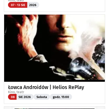
Kino, teatr
07 - 13 SIE
2026
Łowca Androidów | Helios RePlay
Kino, teatr
08
SIE 2026
Sobota
godz. 15:00