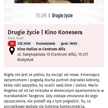
Drugie życie | Kino Konesera
Kino, teatr
15
CZE 2026
Poniedziałek
godz. 18:00
Kino Helios w Centrum Alfa
ul. Świętojańska 15 (Centrum Alfa), 15-277
Białystok
Nigdy nie jest za późno, by zacząć od nowa. Emanujący
optymizmem i pogodą ducha portret dojrzałej kobiety,
która robi wszystko, by ocalić swój dom i siebie. María
Ángeles od 40 lat mieszka w słonecznym apartamencie w
marokańskim Tangerze. Gdy zostaje zmuszona do jego
opuszczenia, nie potrafi się z tym pogodzić. To, co
początkowo wydaje się bolesną koniecznością,