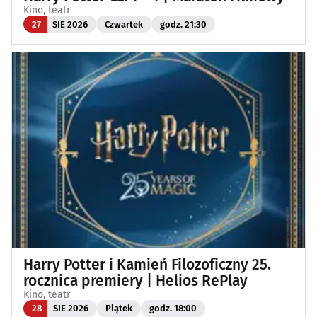
Kino, teatr
27
SIE 2026
Czwartek
godz. 21:30
Harry Potter i Kamień Filozoficzny 25.
rocznica premiery | Helios RePlay
Kino, teatr
28
SIE 2026
Piątek
godz. 18:00