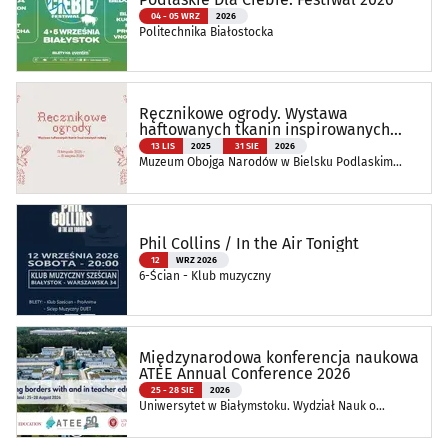
04 - 05 WRZ
2026
Politechnika Białostocka
Ręcznikowe ogrody. Wystawa
haftowanych tkanin inspirowanych
naturą
13 LIS
2025
31 SIE
2026
Muzeum Obojga Narodów w Bielsku Podlaskim
Oddział Muzeum Podlaskiego w Białymstoku
Phil Collins / In the Air Tonight
12
WRZ 2026
6-Ścian - Klub muzyczny
Międzynarodowa konferencja naukowa
ATEE Annual Conference 2026
25 - 28 SIE
2026
Uniwersytet w Białymstoku. Wydział Nauk o
Edukacji