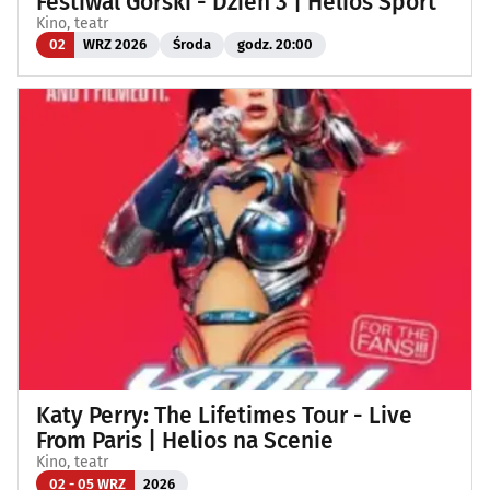
Festiwal Górski - Dzień 3 | Helios Sport
Kino, teatr
02
WRZ 2026
Środa
godz. 20:00
Katy Perry: The Lifetimes Tour - Live
From Paris | Helios na Scenie
Kino, teatr
02 - 05 WRZ
2026