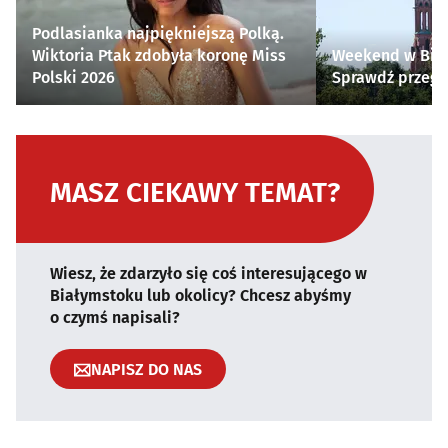
Podlasianka najpiękniejszą Polką.
Wiktoria Ptak zdobyła koronę Miss
Weekend w Biał
Polski 2026
Sprawdź przegl
MASZ CIEKAWY TEMAT?
Wiesz, że zdarzyło się coś interesującego w
Białymstoku lub okolicy? Chcesz abyśmy
o czymś napisali?
NAPISZ DO NAS