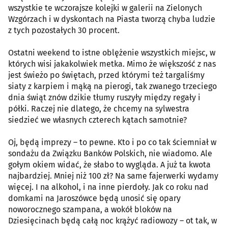
wszystkie te wczorajsze kolejki w galerii na Zielonych
Wzgórzach i w dyskontach na Piasta tworzą chyba ludzie
z tych pozostałych 30 procent.
Ostatni weekend to istne oblężenie wszystkich miejsc, w
których wisi jakakolwiek metka. Mimo że większość z nas
jest świeżo po świętach, przed którymi też targaliśmy
siaty z karpiem i mąką na pierogi, tak zwanego trzeciego
dnia świąt znów dzikie tłumy ruszyły między regały i
półki. Raczej nie dlatego, że chcemy na sylwestra
siedzieć we własnych czterech kątach samotnie?
Oj, będą imprezy – to pewne. Kto i po co tak ściemniał w
sondażu da Związku Banków Polskich, nie wiadomo. Ale
gołym okiem widać, że słabo to wygląda. A już ta kwota
najbardziej. Mniej niż 100 zł? Na same fajerwerki wydamy
więcej. I na alkohol, i na inne pierdoły. Jak co roku nad
domkami na Jaroszówce będą unosić się opary
noworocznego szampana, a wokół bloków na
Dziesięcinach będą całą noc krążyć radiowozy – ot tak, w