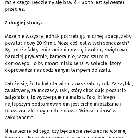
razie czego. Będziemy się bawić – po to jest sylwester
przecież.
Z drugiej strony:
Może nie wszyscy jednak potrzebują hucznej libacji, żeby
powitać nowy 2019 rok. Może coś jest w tych sondażach?
Być może faktycznie zmieniamy się i wolimy świętować
bardziej prywatnie, kameralnie, w zaciszu miru
domowego. To by nawet miało sens, w świecie, który
doprowadza nas codziennym tempem do szału.
Założę się, że to był dla wielu z nas szalony rok. Za szybki,
za aktywny, za męczący. Taki, który choć daje poczucie
satysfakcji, to wyczerpuje na maksa. Taki, którego
najlepszym podsumowaniem jest ciche mieszkanie i
telewizor, z którego pobrzmiewa "Miłość, miłość w
Zakopanem".
Niezależnie od tego, czy będziecie siedzieć na własnej
kanapie z kieliszkiem wina, czy ze znajomymi hucznie