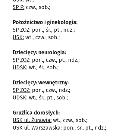
SP P:
czw., sob.;
Położnictwo i ginekologia:
SP ZOZ:
pon., śr., pt., ndz.;
USK:
wt., czw., sob.;
Dziecięcy: neurologia:
SP ZOZ:
pon., czw., pt., ndz.;
UDSK:
wt., śr., sob.;
Dziecięcy: wewnętrzny:
SP ZOZ:
pon., czw., ndz.;
UDSK:
wt., śr., pt., sob.;
Gruźlica dorosłych:
USK ul. Żurawia:
wt., czw., sob.;
USK ul. Warszawska:
pon., śr., pt., ndz.;