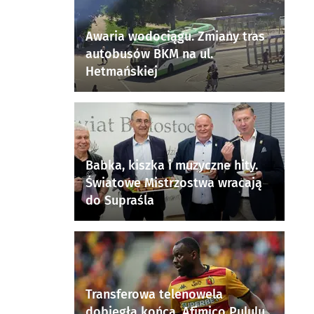
Awaria wodociągu. Zmiany tras
autobusów BKM na ul.
Hetmańskiej
Babka, kiszka i muzyczne hity.
Światowe Mistrzostwa wracają
do Supraśla
Transferowa telenowela
dobiegła końca. Afimico Pululu