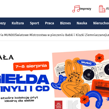
Imprezy
F
rezy
Kultura
Sport
Praca
Biznes
Nauka
Nierucho
eria MUNDO
Światowe Mistrzostwa w pieczeniu Babki i Kiszki Ziemniaczanej
Le