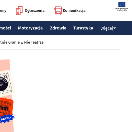
irmy
Ogłoszenia
Komunikacja
mości
Motoryzacja
Zdrowie
Turystyka
Więcej
tnie Granie w Nie Teatrze