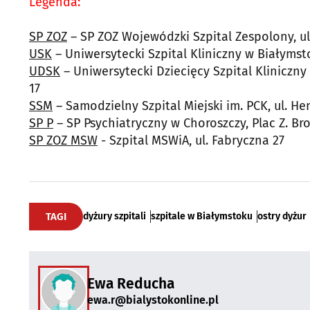
Legenda:
SP ZOZ
– SP ZOZ Wojewódzki Szpital Zespolony, ul
USK
– Uniwersytecki Szpital Kliniczny w Białymsto
UDSK
– Uniwersytecki Dziecięcy Szpital Kliniczny
17
SSM
– Samodzielny Szpital Miejski im. PCK, ul. He
SP P
– SP Psychiatryczny w Choroszczy, Plac Z. Br
SP ZOZ MSW
- Szpital MSWiA, ul. Fabryczna 27
TAGI
dyżury szpitali
szpitale w Białymstoku
ostry dyżur
Ewa Reducha
ewa.r@bialystokonline.pl