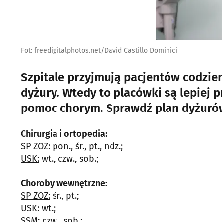
Fot: freedigitalphotos.net/David Castillo Dominici
Szpitale przyjmują pacjentów codzie
dyżury. Wtedy to placówki są lepiej 
pomoc chorym. Sprawdź plan dyżurów 
Chirurgia i ortopedia:
SP ZOZ:
pon., śr., pt., ndz.;
USK:
wt., czw., sob.;
Choroby wewnętrzne:
SP ZOZ:
śr., pt.;
USK:
wt.;
SSM:
czw., sob.;