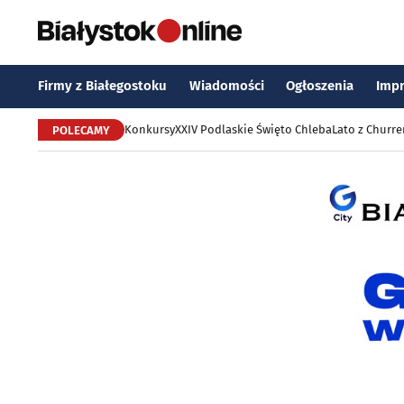
Firmy z Białegostoku
Wiadomości
Ogłoszenia
Imp
Konkursy
XXIV Podlaskie Święto Chleba
Lato z Churr
POLECAMY