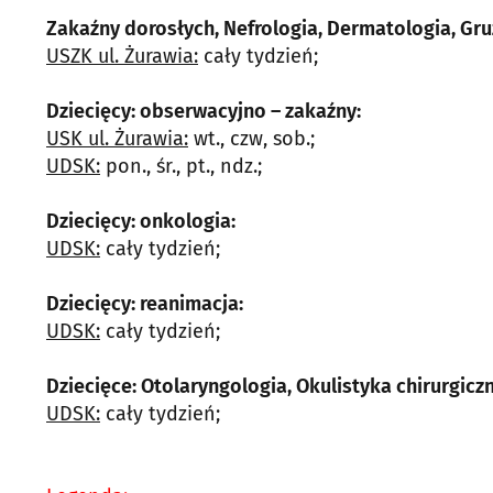
Zakaźny dorosłych, Nefrologia, Dermatologia, Gruź
USZK ul. Żurawia:
cały tydzień;
Dziecięcy: obserwacyjno – zakaźny:
USK ul. Żurawia:
wt., czw, sob.;
UDSK:
pon., śr., pt., ndz.;
Dziecięcy: onkologia:
UDSK:
cały tydzień;
Dziecięcy: reanimacja:
UDSK:
cały tydzień;
Dziecięce: Otolaryngologia, Okulistyka chirurgicz
UDSK:
cały tydzień;