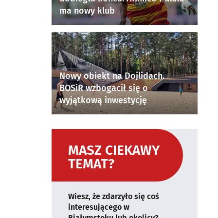
ma nowy klub
Nowy obiekt na Dojlidach.
BOSiR wzbogacił się o
wyjątkową inwestycję
MASZ CIEKAWY
TEMAT?
Wiesz, że zdarzyło się coś
interesującego w
Białymstoku lub okolicy?