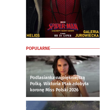
POPULARNE
Podlasianka najpiękniejszą
Polką. Wiktoria Ptak zdobyła
koronę Miss Polski 2026