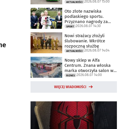
2026.08.07 15:00
AKTUALNOŚCI
Oto złote nazwiska
podlaskiego sportu.
Przyznano nagrody za
2026.08.07 14:30
2025 rok
SPORT
Nowi strażacy złożyli
ślubowanie. Wkrótce
ne
rozpoczną służbę
2026.08.07 14:04
AKTUALNOŚCI
Nowy sklep w Alfa
Centrum. Znana włoska
marka otworzyła salon w
2026.08.07 14:00
Białymstoku
BIZNES
WIĘCEJ WIADOMOŚCI