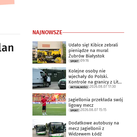
NAJNOWSZE
lan
Udało się! Kibice zebrali
pieniądze na mural
Żubrów Białystok
09:16
SPORT
Kolejne osoby nie
wjechały do Polski.
Kontrole na granicy z Litwą
2026.08.07 17:30
trwają
AKTUALNOŚCI
Jagiellonia przekłada swój
ligowy mecz
2026.08.07 15:15
SPORT
Dodatkowe autobusy na
mecz Jagiellonii z
Widzewem Łódź