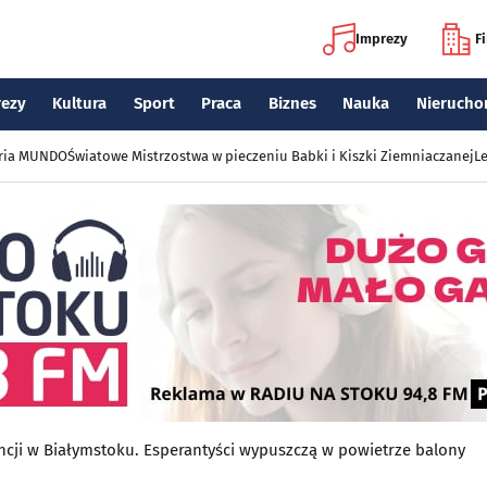
Imprezy
F
rezy
Kultura
Sport
Praca
Biznes
Nauka
Nierucho
eria MUNDO
Światowe Mistrzostwa w pieczeniu Babki i Kiszki Ziemniaczanej
Le
ncji w Białymstoku. Esperantyści wypuszczą w powietrze balony