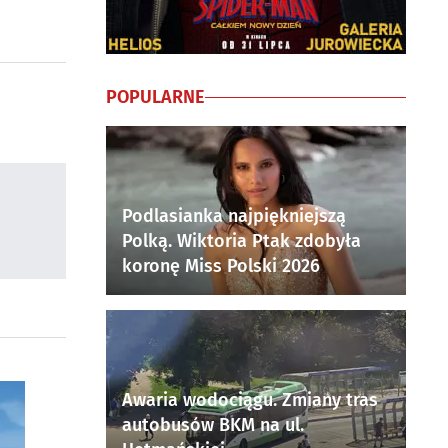
POPULARNE
Podlasianka najpiękniejszą
Polką. Wiktoria Ptak zdobyła
koronę Miss Polski 2026
Awaria wodociągu. Zmiany tras
autobusów BKM na ul.