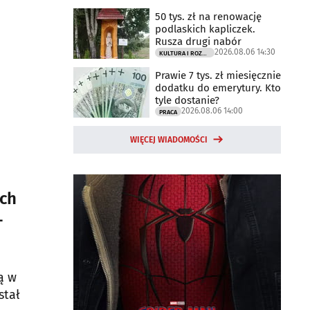
50 tys. zł na renowację
podlaskich kapliczek.
Rusza drugi nabór
2026.08.06 14:30
KULTURA I ROZRYWKA
Prawie 7 tys. zł miesięcznie
dodatku do emerytury. Kto
tyle dostanie?
2026.08.06 14:00
PRACA
WIĘCEJ WIADOMOŚCI
ych
-
ą w
stał