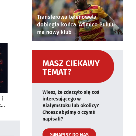
Transferowa telenowela
dobiegła końca. Afimico Pululu
ma nowy klub
MASZ CIEKAWY
TEMAT?
Wiesz, że zdarzyło się coś
 i
interesującego w
żą
Białymstoku lub okolicy?
Chcesz abyśmy o czymś
napisali?
NAPISZ DO NAS