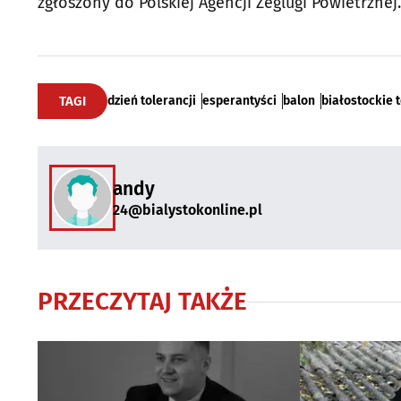
zgłoszony do Polskiej Agencji Żeglugi Powietrznej.
TAGI
dzień tolerancji
esperantyści
balon
białostockie
andy
24@bialystokonline.pl
PRZECZYTAJ TAKŻE