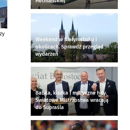
Hetmańskiej
zy
Weekend w Białymstoku i
okolicach. Sprawdź przegląd
wydarzeń
Babka, kiszka i muzyczne hity.
Światowe Mistrzostwa wracają
do Supraśla