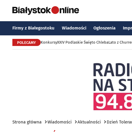
Firmy z Białegostoku
Wiadomości
Ogłoszenia
Imp
Konkursy
XXIV Podlaskie Święto Chleba
Lato z Churr
POLECAMY
Strona główna
Wiadomości
Aktualności
Dzień Tolera