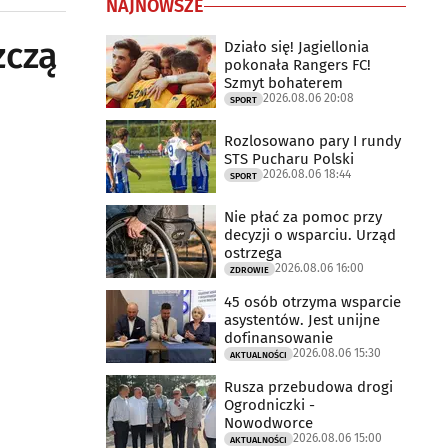
NAJNOWSZE
zczą
Działo się! Jagiellonia
pokonała Rangers FC!
Szmyt bohaterem
2026.08.06 20:08
SPORT
Rozlosowano pary I rundy
STS Pucharu Polski
2026.08.06 18:44
SPORT
Nie płać za pomoc przy
decyzji o wsparciu. Urząd
ostrzega
2026.08.06 16:00
ZDROWIE
45 osób otrzyma wsparcie
asystentów. Jest unijne
dofinansowanie
2026.08.06 15:30
AKTUALNOŚCI
Rusza przebudowa drogi
Ogrodniczki -
Nowodworce
2026.08.06 15:00
AKTUALNOŚCI