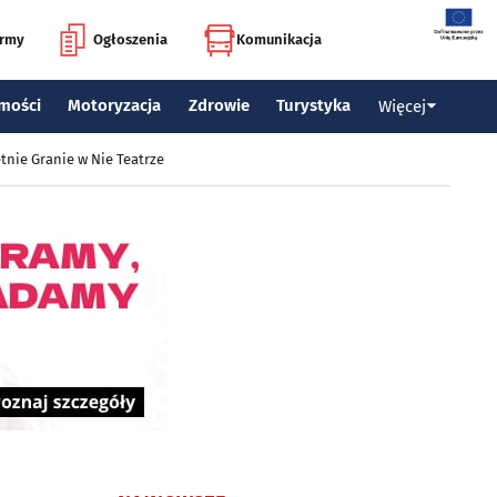
irmy
Ogłoszenia
Komunikacja
mości
Motoryzacja
Zdrowie
Turystyka
Więcej
tnie Granie w Nie Teatrze