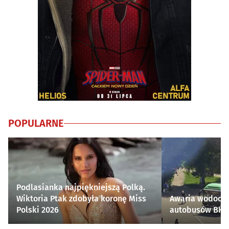
POPULARNE
Podlasianka najpiękniejszą Polką.
Wiktoria Ptak zdobyła koronę Miss
Awaria wodocią
Polski 2026
autobusów BKM 