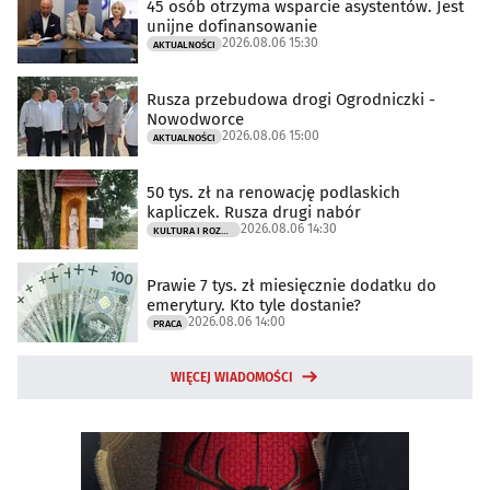
45 osób otrzyma wsparcie asystentów. Jest
unijne dofinansowanie
2026.08.06 15:30
AKTUALNOŚCI
Rusza przebudowa drogi Ogrodniczki -
Nowodworce
2026.08.06 15:00
AKTUALNOŚCI
50 tys. zł na renowację podlaskich
kapliczek. Rusza drugi nabór
2026.08.06 14:30
KULTURA I ROZRYWKA
Prawie 7 tys. zł miesięcznie dodatku do
emerytury. Kto tyle dostanie?
2026.08.06 14:00
PRACA
WIĘCEJ WIADOMOŚCI