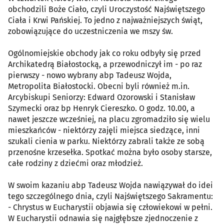
obchodzili Boże Ciało, czyli Uroczystość Najświętszego
Ciała i Krwi Pańskiej. To jedno z najważniejszych świąt,
zobowiązujące do uczestniczenia we mszy św.
Ogólnomiejskie obchody jak co roku odbyły się przed
Archikatedrą Białostocką, a przewodniczył im - po raz
pierwszy - nowo wybrany abp Tadeusz Wojda,
Metropolita Białostocki. Obecni byli również m.in.
Arcybiskupi Seniorzy: Edward Ozorowski i Stanisław
Szymecki oraz bp Henryk Ciereszko. O godz. 10.00, a
nawet jeszcze wcześniej, na placu zgromadziło się wielu
mieszkańców - niektórzy zajęli miejsca siedzące, inni
szukali cienia w parku. Niektórzy zabrali także ze sobą
przenośne krzesełka. Spotkać można było osoby starsze,
całe rodziny z dziećmi oraz młodzież.
W swoim kazaniu abp Tadeusz Wojda nawiązywał do idei
tego szczególnego dnia, czyli Najświętszego Sakramentu:
- Chrystus w Eucharystii objawia się człowiekowi w pełni.
W Eucharystii odnawia się najgłębsze zjednoczenie z