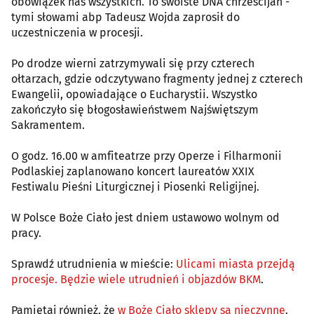
obowiązek nas wszystkich. To swoiste DNA chrześcijan -
tymi słowami abp Tadeusz Wojda zaprosił do
uczestniczenia w procesji.
Po drodze wierni zatrzymywali się przy czterech
ołtarzach, gdzie odczytywano fragmenty jednej z czterech
Ewangelii, opowiadające o Eucharystii. Wszystko
zakończyło się błogosławieństwem Najświętszym
Sakramentem.
O godz. 16.00 w amfiteatrze przy Operze i Filharmonii
Podlaskiej zaplanowano koncert laureatów XXIX
Festiwalu Pieśni Liturgicznej i Piosenki Religijnej.
W Polsce Boże Ciało jest dniem ustawowo wolnym od
pracy.
Sprawdź utrudnienia w mieście:
Ulicami miasta przejdą
procesje. Będzie wiele utrudnień i objazdów BKM
.
Pamiętaj również, że
w Boże Ciało sklepy są nieczynne
.