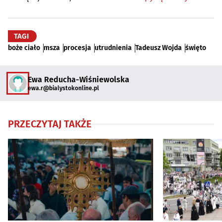
TAGI
boże ciało
msza
procesja
utrudnienia
Tadeusz Wojda
święto
Ewa Reducha-Wiśniewolska
ewa.r@bialystokonline.pl
PRZECZYTAJ TAKŻE