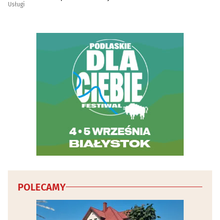
Usługi
Wideofilmowanie
(20)
Wody mineralne i napoje - producenci, hurtownie
(4)
Wydawnictwa
(19)
Wyposażenie gastronomii i hoteli
(4)
Wypożyczalnie narzędzi i elektronarzędzi
(5)
Wypożyczanie DVD i video
(4)
Wywóz nieczystości i śmieci
(9)
POLECAMY
Zabytki - konserwacja
(3)
Zwierzęta
(30)