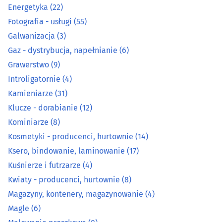
Energetyka
(22)
Kominiarze
(8)
Fotografia - usługi
(55)
Kosmetyki - producenci, hurtownie
(14)
Galwanizacja
(3)
Gaz - dystrybucja, napełnianie
(6)
Ksero, bindowanie, laminowanie
(17)
Grawerstwo
(9)
Introligatornie
(4)
Kuśnierze i futrzarze
(4)
Kamieniarze
(31)
Klucze - dorabianie
(12)
Kwiaty - producenci, hurtownie
(8)
Kominiarze
(8)
Magazyny, kontenery, magazynowanie
(4)
Kosmetyki - producenci, hurtownie
(14)
Ksero, bindowanie, laminowanie
(17)
Magle
(6)
Kuśnierze i futrzarze
(4)
Kwiaty - producenci, hurtownie
(8)
Malowanie proszkowe
(8)
Magazyny, kontenery, magazynowanie
(4)
Magle
(6)
Maszynopisanie, usługi sekretarskie
(0)