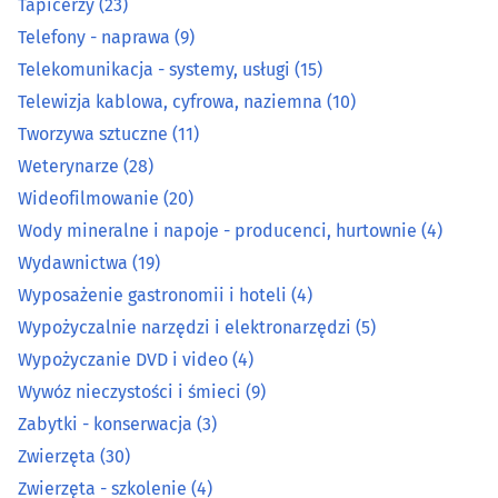
Tapicerzy
(23)
Telefony - naprawa
(9)
Prace wodne i melioracyjne
(7)
Telekomunikacja - systemy, usługi
(15)
Telewizja kablowa, cyfrowa, naziemna
(10)
Prace wysokościowe
(14)
Tworzywa sztuczne
(11)
Weterynarze
(28)
Prace ziemne i uzbrajania terenu
(22)
Wideofilmowanie
(20)
Pralnie
(27)
Wody mineralne i napoje - producenci, hurtownie
(4)
Wydawnictwa
(19)
Rzemiosło artystyczne
(15)
Wyposażenie gastronomii i hoteli
(4)
Wypożyczalnie narzędzi i elektronarzędzi
(5)
Spawalnictwo
(16)
Wypożyczanie DVD i video
(4)
Wywóz nieczystości i śmieci
(9)
Sprzątanie
(44)
Zabytki - konserwacja
(3)
Sprzęt RTV, AGD - naprawa, montaż
(27)
Zwierzęta
(30)
Zwierzęta - szkolenie
(4)