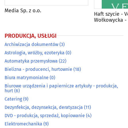
Elektromechanika
(9)
Media Sp. z o.o.
Haft szycie - 
Energetyka
(22)
Wołkowycka - 
odzież z logo
Fotografia - usługi
(55)
PRODUKCJA, USŁUGI
Archiwizacja dokumentów
(3)
Galwanizacja
(3)
Astrologia, wróżby, ezoteryka
(0)
Gaz - dystrybucja, napełnianie
(6)
Automatyka przemysłowa
(22)
Bielizna - producenci, hurtownie
(18)
Grawerstwo
(9)
Biura matrymonialne
(0)
Biurowe urządzenia i papiernicze artykuły - produkcja,
Introligatornie
(4)
hurt
(6)
Catering
(9)
Kamieniarze
(31)
Dezynfekcja, dezynsekcja, deratyzacja
(11)
DVD - produkcja, sprzedaż, kopiowanie
(4)
Klucze - dorabianie
(12)
Elektromechanika
(9)