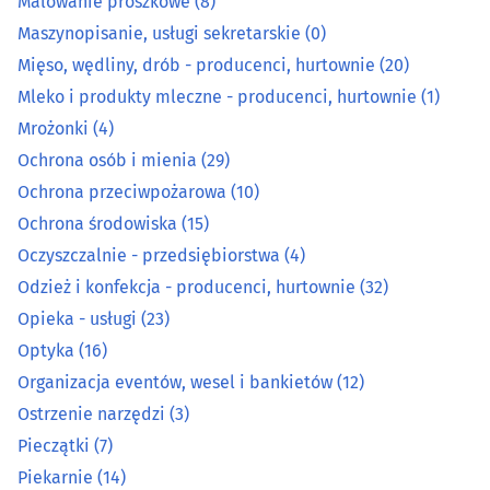
Malowanie proszkowe
(8)
Mięso, wędliny, drób - producenci, hurtownie
(20)
Maszynopisanie, usługi sekretarskie
(0)
Mięso, wędliny, drób - producenci, hurtownie
(20)
Mleko i produkty mleczne - producenci, hurtownie
(1)
Mleko i produkty mleczne - producenci, hurtownie
(1)
Mrożonki
(4)
Mrożonki
(4)
Ochrona osób i mienia
(29)
Ochrona przeciwpożarowa
(10)
Ochrona osób i mienia
(29)
Ochrona środowiska
(15)
Ochrona przeciwpożarowa
(10)
Oczyszczalnie - przedsiębiorstwa
(4)
Odzież i konfekcja - producenci, hurtownie
(32)
Ochrona środowiska
(15)
Opieka - usługi
(23)
Optyka
(16)
Oczyszczalnie - przedsiębiorstwa
(4)
Organizacja eventów, wesel i bankietów
(12)
Ostrzenie narzędzi
(3)
Odzież i konfekcja - producenci, hurtownie
(32)
Pieczątki
(7)
Piekarnie
(14)
Opieka - usługi
(23)