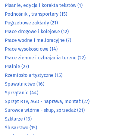
Pisanie, edycja i korekta tekstów
(1)
Optyka
(16)
Podnośniki, transportery
(15)
Pogrzebowe zakłady
(21)
Organizacja eventów, wesel i bankietów
(12)
Prace drogowe i kolejowe
(12)
Prace wodne i melioracyjne
(7)
Ostrzenie narzędzi
(3)
Prace wysokościowe
(14)
Prace ziemne i uzbrajania terenu
(22)
Pieczątki
(7)
Pralnie
(27)
Piekarnie
(14)
Rzemiosło artystyczne
(15)
Spawalnictwo
(16)
Pisanie, edycja i korekta tekstów
(1)
Sprzątanie
(44)
Sprzęt RTV, AGD - naprawa, montaż
(27)
Podnośniki, transportery
(15)
Surowce wtórne - skup, sprzedaż
(21)
Szklarze
(13)
Pogrzebowe zakłady
(21)
Ślusarstwo
(15)
Prace drogowe i kolejowe
(12)