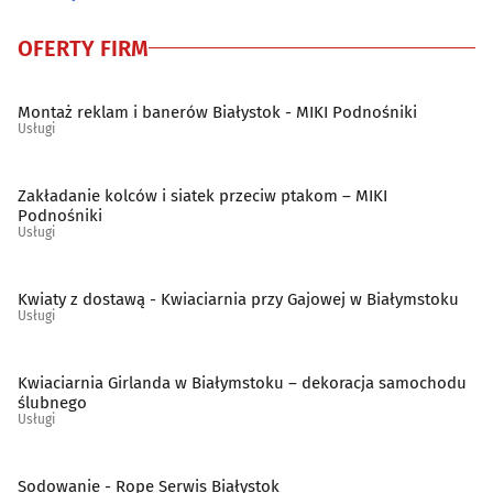
Surowce wtórne - skup, sprzedaż
(21)
OFERTY FIRM
Szklarze
(13)
Montaż reklam i banerów Białystok - MIKI Podnośniki
Ślusarstwo
(15)
Usługi
Tapicerzy
(23)
Zakładanie kolców i siatek przeciw ptakom – MIKI
Podnośniki
Usługi
Telefony - naprawa
(9)
Telekomunikacja - systemy, usługi
(15)
Kwiaty z dostawą - Kwiaciarnia przy Gajowej w Białymstoku
Usługi
Telewizja kablowa, cyfrowa, naziemna
(10)
Kwiaciarnia Girlanda w Białymstoku – dekoracja samochodu
ślubnego
Tworzywa sztuczne
(11)
Usługi
Weterynarze
(28)
Sodowanie - Rope Serwis Białystok