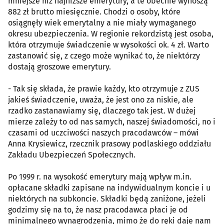
mniejsze niż najniższe emerytury, a te obecnie wynoszą
882 zł brutto miesięcznie. Chodzi o osoby, które
osiągnęły wiek emerytalny a nie miały wymaganego
okresu ubezpieczenia. W regionie rekordzistą jest osoba,
która otrzymuje świadczenie w wysokości ok. 4 zł. Warto
zastanowić się, z czego może wynikać to, że niektórzy
dostają groszowe emerytury.
- Tak się składa, że prawie każdy, kto otrzymuje z ZUS
jakieś świadczenie, uważa, że jest ono za niskie, ale
rzadko zastanawiamy się, dlaczego tak jest. W dużej
mierze zależy to od nas samych, naszej świadomości, no i
czasami od uczciwości naszych pracodawców – mówi
Anna Krysiewicz, rzecznik prasowy podlaskiego oddziału
Zakładu Ubezpieczeń Społecznych.
Po 1999 r. na wysokość emerytury mają wpływ m.in.
opłacane składki zapisane na indywidualnym koncie i u
niektórych na subkoncie. Składki będą zaniżone, jeżeli
godzimy się na to, że nasz pracodawca płaci je od
minimalnego wynagrodzenia, mimo że do ręki daje nam