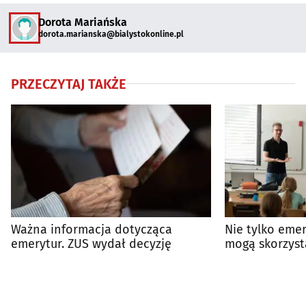
Dorota Mariańska
dorota.marianska@bialystokonline.pl
PRZECZYTAJ TAKŻE
Ważna informacja dotycząca
Nie tylko emer
emerytur. ZUS wydał decyzję
mogą skorzys
świadczenia