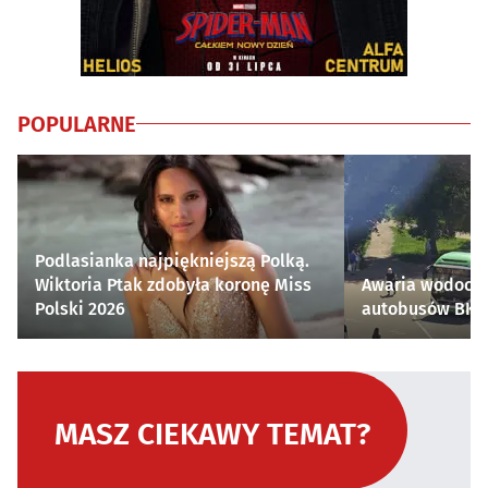
POPULARNE
Podlasianka najpiękniejszą Polką.
Wiktoria Ptak zdobyła koronę Miss
Awaria wodocią
Polski 2026
autobusów BKM 
MASZ CIEKAWY TEMAT?