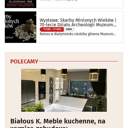
Wystawa: Skarby Minionych Wieków |
70-lecie Działu Archeologii Muzeum
Podlaskiego
17 KWI - 31 GRU
2026
Ratusz w Białymstoku siedziba główna Muzeum
Podlaskiego w Białymstoku
POLECAMY
Białous K. Meble kuchenne, na