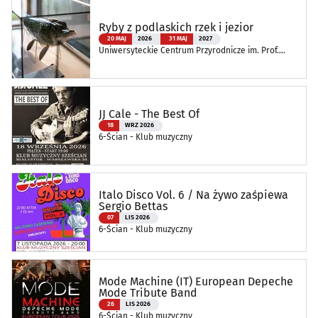
Ryby z podlaskich rzek i jezior
20 MAJ
2026
31 MAJ
2027
Uniwersyteckie Centrum Przyrodnicze im. Prof.
Andrzeja Myrchy
JJ Cale - The Best Of
18
WRZ 2026
6-Ścian - Klub muzyczny
Italo Disco Vol. 6 / Na żywo zaśpiewa
Sergio Bettas
07
LIS 2026
6-Ścian - Klub muzyczny
Mode Machine (IT) European Depeche
Mode Tribute Band
26
LIS 2026
6-Ścian - Klub muzyczny