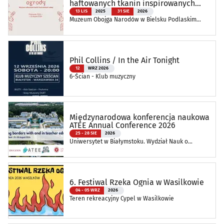
haftowanych tkanin inspirowanych
naturą
13 LIS
2025
31 SIE
2026
Muzeum Obojga Narodów w Bielsku Podlaskim
Oddział Muzeum Podlaskiego w Białymstoku
Phil Collins / In the Air Tonight
12
WRZ 2026
6-Ścian - Klub muzyczny
Międzynarodowa konferencja naukowa
ATEE Annual Conference 2026
25 - 28 SIE
2026
Uniwersytet w Białymstoku. Wydział Nauk o
Edukacji
6. Festiwal Rzeka Ognia w Wasilkowie
04 - 05 WRZ
2026
Teren rekreacyjny Cypel w Wasilkowie