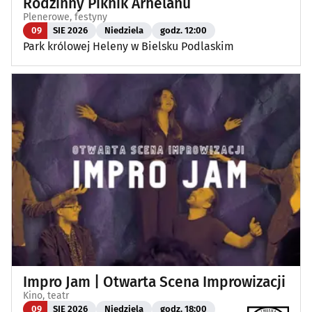
Rodzinny Piknik Arhelanu
Plenerowe, festyny
09
SIE 2026
Niedziela
godz. 12:00
Park królowej Heleny w Bielsku Podlaskim
Impro Jam | Otwarta Scena Improwizacji
Kino, teatr
09
SIE 2026
Niedziela
godz. 18:00