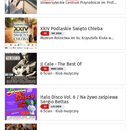
Uniwersyteckie Centrum Przyrodnicze im. Prof.
Andrzeja Myrchy
XXIV Podlaskie Święto Chleba
09
SIE 2026
Muzeum Rolnictwa im. ks. Krzysztofa Kluka w
Ciechanowcu
JJ Cale - The Best Of
18
WRZ 2026
6-Ścian - Klub muzyczny
Italo Disco Vol. 6 / Na żywo zaśpiewa
Sergio Bettas
07
LIS 2026
6-Ścian - Klub muzyczny