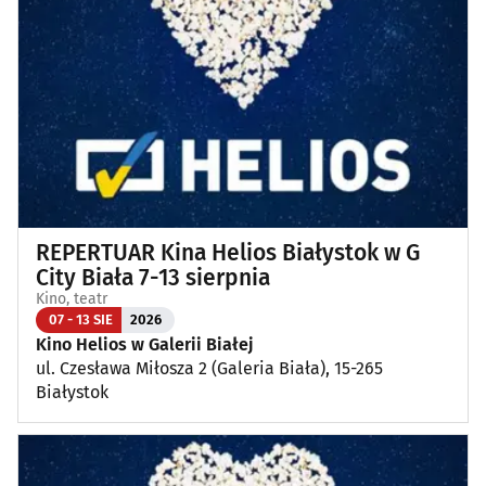
Koncerty
(87)
Koncerty muzyki poważnej
(1)
Kino, teatr
(114)
Wernisaże, wydarzenia artystyczne
(4)
REPERTUAR Kina Helios Białystok w G
Wystawy
(25)
City Biała 7-13 sierpnia
Kino, teatr
Wydarzenia sportowe i rekreacyjne
(26)
07 - 13 SIE
2026
Kino Helios w Galerii Białej
ul. Czesława Miłosza 2 (Galeria Biała), 15-265
Plenerowe, festyny
(12)
Białystok
Dla dzieci
(3)
Targi, konferencje
(8)