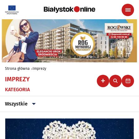
Strona główna
Imprezy
IMPREZY
KATEGORIA
Wszystkie
Wszystkie
Klubowe, taneczne, granie do piwa
(47)