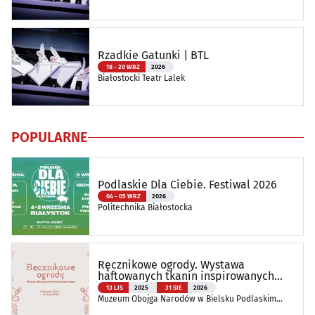
Rzadkie Gatunki | BTL
18 - 20 WRZ
2026
Białostocki Teatr Lalek
POPULARNE
Podlaskie Dla Ciebie. Festiwal 2026
04 - 05 WRZ
2026
Politechnika Białostocka
Ręcznikowe ogrody. Wystawa
haftowanych tkanin inspirowanych
naturą
13 LIS
2025
31 SIE
2026
Muzeum Obojga Narodów w Bielsku Podlaskim
Oddział Muzeum Podlaskiego w Białymstoku