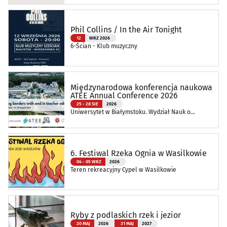
Phil Collins / In the Air Tonight
12
WRZ 2026
6-Ścian - Klub muzyczny
Międzynarodowa konferencja naukowa
ATEE Annual Conference 2026
25 - 28 SIE
2026
Uniwersytet w Białymstoku. Wydział Nauk o
Edukacji
6. Festiwal Rzeka Ognia w Wasilkowie
04 - 05 WRZ
2026
Teren rekreacyjny Cypel w Wasilkowie
Ryby z podlaskich rzek i jezior
20 MAJ
2026
31 MAJ
2027