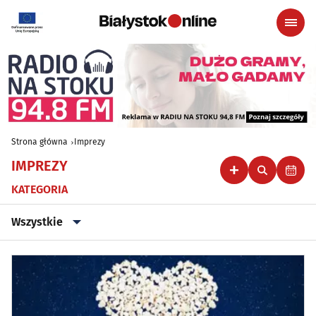
Strona główna
Imprezy
IMPREZY
KATEGORIA
Wszystkie
Wszystkie
Klubowe, taneczne, granie do piwa
(44)