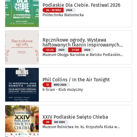
Podlaskie Dla Ciebie. Festiwal 2026
04 - 05 WRZ
2026
Politechnika Białostocka
Ręcznikowe ogrody. Wystawa
haftowanych tkanin inspirowanych
naturą
13 LIS
2025
31 SIE
2026
Muzeum Obojga Narodów w Bielsku Podlaskim
Oddział Muzeum Podlaskiego w Białymstoku
Phil Collins / In the Air Tonight
12
WRZ 2026
6-Ścian - Klub muzyczny
XXIV Podlaskie Święto Chleba
09
SIE 2026
Muzeum Rolnictwa im. ks. Krzysztofa Kluka w
Ciechanowcu