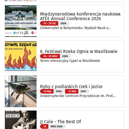
Międzynarodowa konferencja naukowa
ATEE Annual Conference 2026
25 - 28 SIE
2026
Uniwersytet w Białymstoku. Wydział Nauk o
Edukacji
6. Festiwal Rzeka Ognia w Wasilkowie
04 - 05 WRZ
2026
Teren rekreacyjny Cypel w Wasilkowie
Ryby z podlaskich rzek i jezior
20 MAJ
2026
31 MAJ
2027
Uniwersyteckie Centrum Przyrodnicze im. Prof.
Andrzeja Myrchy
JJ Cale - The Best Of
18
WRZ 2026