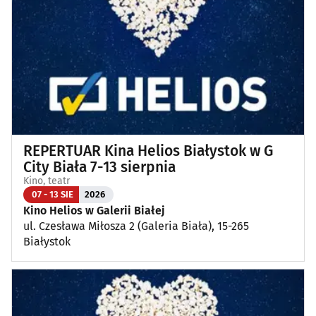
Koncerty
(87)
Koncerty muzyki poważnej
(1)
Kino, teatr
(111)
Wernisaże, wydarzenia artystyczne
(3)
REPERTUAR Kina Helios Białystok w G
Wystawy
(24)
City Biała 7-13 sierpnia
Kino, teatr
Wydarzenia sportowe i rekreacyjne
(23)
07 - 13 SIE
2026
Kino Helios w Galerii Białej
ul. Czesława Miłosza 2 (Galeria Biała), 15-265
Plenerowe, festyny
(11)
Białystok
Dla dzieci
(3)
Targi, konferencje
(8)