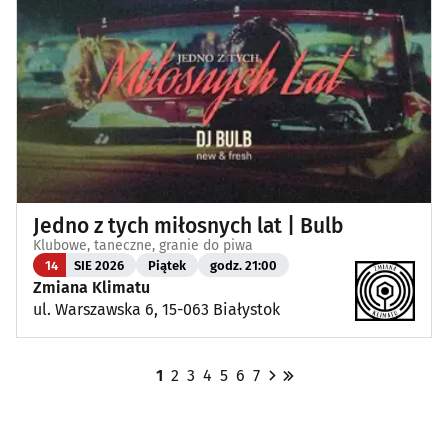
Jedno z tych miłosnych lat | Bulb
Klubowe, taneczne, granie do piwa
14
SIE 2026
Piątek
godz. 21:00
Zmiana Klimatu
ul. Warszawska 6, 15-063 Białystok
1
2
3
4
5
6
7