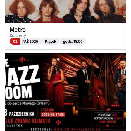
Metro
Koncerty
02
PAŹ 2026
Piątek
godz. 18:00