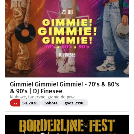
Gimmie! Gimmie! Gimmie! - 70's & 80's
& 90's | DJ Finesee
Klubowe, taneczne, granie do piwa
22
SIE 2026
Sobota
godz. 21:00