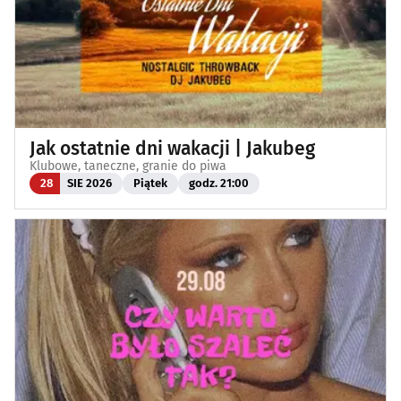
Jak ostatnie dni wakacji | Jakubeg
Klubowe, taneczne, granie do piwa
28
SIE 2026
Piątek
godz. 21:00