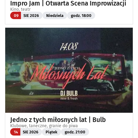
Impro Jam | Otwarta Scena Improwizacji
Kino, teatr
09
SIE 2026
Niedziela
godz. 18:00
Jedno z tych miłosnych lat | Bulb
Klubowe, taneczne, granie do piwa
14
SIE 2026
Piątek
godz. 21:00