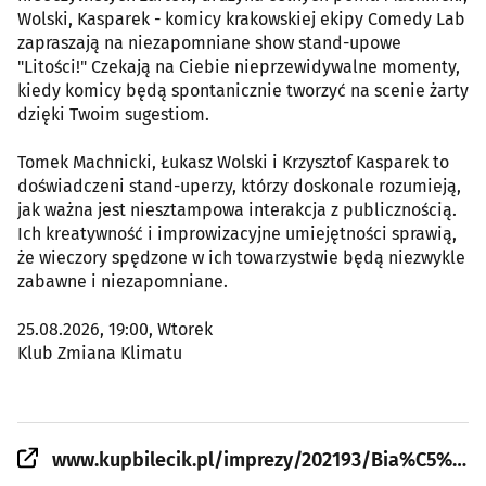
Wolski, Kasparek - komicy krakowskiej ekipy Comedy Lab
zapraszają na niezapomniane show stand-upowe
"Litości!" Czekają na Ciebie nieprzewidywalne momenty,
kiedy komicy będą spontanicznie tworzyć na scenie żarty
dzięki Twoim sugestiom.
Tomek Machnicki, Łukasz Wolski i Krzysztof Kasparek to
doświadczeni stand-uperzy, którzy doskonale rozumieją,
jak ważna jest niesztampowa interakcja z publicznością.
Ich kreatywność i improwizacyjne umiejętności sprawią,
że wieczory spędzone w ich towarzystwie będą niezwykle
zabawne i niezapomniane.
25.08.2026, 19:00, Wtorek
Klub Zmiana Klimatu
www.kupbilecik.pl/imprezy/202193/Bia%C5%82ystok/Stand-up%253A+Tomek+Machnicki%252C+%C5%81ukasz+Wolski%252C+Krzysztof+Kasparek/