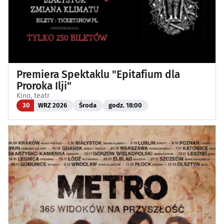
Premiera Spektaklu "Epitafium dla
Proroka Ilji"
Kino, teatr
30
WRZ 2026
Środa
godz. 18:00