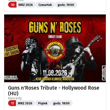
10
WRZ 2026
Czwartek
godz. 19:00
Guns n'Roses Tribute - Hollywood Rose
(HU)
Koncerty
11
WRZ 2026
Piątek
godz. 18:00