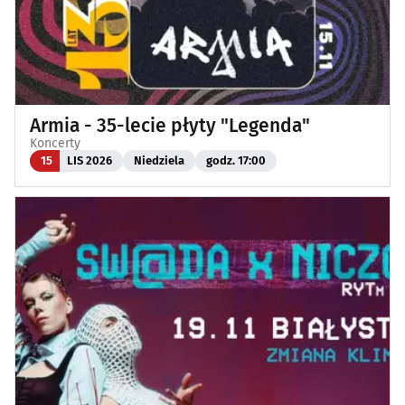
Armia - 35-lecie płyty "Legenda"
Koncerty
15
LIS 2026
Niedziela
godz. 17:00