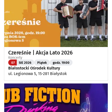
Wykłady, pokazy, imprezy okolicznościowe
(13)
Poza Białymstokiem
(1)
Czereśnie | Akcja Lato 2026
Koncerty
07
SIE 2026
Piątek
godz. 19:00
Białostocki Ośrodek Kultury
ul. Legionowa 5, 15-281 Białystok