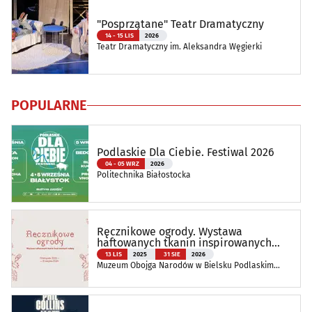
"Posprzątane" Teatr Dramatyczny
14 - 15 LIS
2026
Teatr Dramatyczny im. Aleksandra Węgierki
POPULARNE
Podlaskie Dla Ciebie. Festiwal 2026
04 - 05 WRZ
2026
Politechnika Białostocka
Ręcznikowe ogrody. Wystawa
haftowanych tkanin inspirowanych
naturą
13 LIS
2025
31 SIE
2026
Muzeum Obojga Narodów w Bielsku Podlaskim
Oddział Muzeum Podlaskiego w Białymstoku