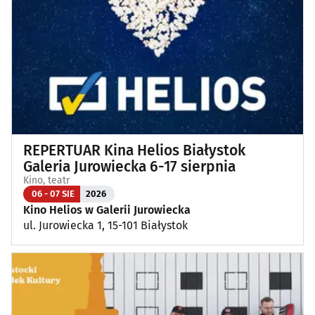
Koncerty
(89)
Koncerty muzyki poważnej
(1)
Kino, teatr
(103)
Wernisaże, wydarzenia artystyczne
(4)
REPERTUAR Kina Helios Białystok
Wystawy
(25)
Galeria Jurowiecka 6-17 sierpnia
Kino, teatr
Wydarzenia sportowe i rekreacyjne
(24)
06 - 07 SIE
2026
Kino Helios w Galerii Jurowiecka
ul. Jurowiecka 1, 15-101 Białystok
Plenerowe, festyny
(13)
Dla dzieci
(3)
Targi, konferencje
(8)