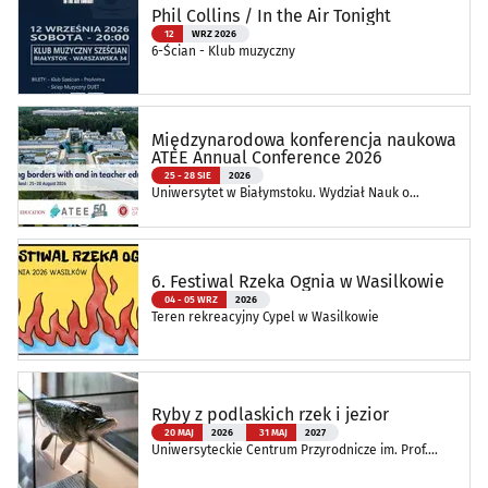
Phil Collins / In the Air Tonight
12
WRZ 2026
6-Ścian - Klub muzyczny
Międzynarodowa konferencja naukowa
ATEE Annual Conference 2026
25 - 28 SIE
2026
Uniwersytet w Białymstoku. Wydział Nauk o
Edukacji
6. Festiwal Rzeka Ognia w Wasilkowie
04 - 05 WRZ
2026
Teren rekreacyjny Cypel w Wasilkowie
Ryby z podlaskich rzek i jezior
20 MAJ
2026
31 MAJ
2027
Uniwersyteckie Centrum Przyrodnicze im. Prof.
Andrzeja Myrchy