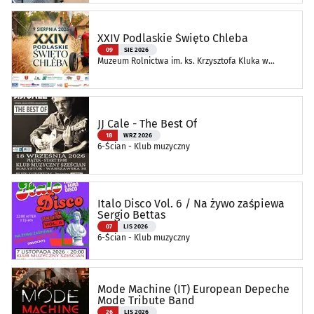
XXIV Podlaskie Święto Chleba
09
SIE 2026
Muzeum Rolnictwa im. ks. Krzysztofa Kluka w
Ciechanowcu
JJ Cale - The Best Of
18
WRZ 2026
6-Ścian - Klub muzyczny
Italo Disco Vol. 6 / Na żywo zaśpiewa
Sergio Bettas
07
LIS 2026
6-Ścian - Klub muzyczny
Mode Machine (IT) European Depeche
Mode Tribute Band
26
LIS 2026