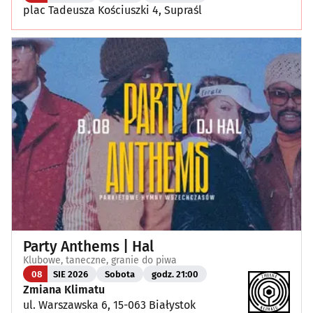
plac Tadeusza Kościuszki 4, Supraśl
Party Anthems | Hal
Klubowe, taneczne, granie do piwa
08
SIE 2026
Sobota
godz. 21:00
Zmiana Klimatu
ul. Warszawska 6, 15-063 Białystok