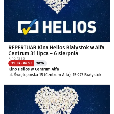
Koncerty muzyki poważnej
(1)
Kino, teatr
(107)
Wernisaże, wydarzenia artystyczne
(4)
REPERTUAR Kina Helios Białystok w Alfa
Wystawy
(25)
Centrum 31 lipca – 6 sierpnia
Kino, teatr
Wydarzenia sportowe i rekreacyjne
(27)
31 LIP - 06 SIE
2026
Kino Helios w Centrum Alfa
ul. Świętojańska 15 (Centrum Alfa), 15-277 Białystok
Plenerowe, festyny
(13)
Dla dzieci
(3)
Targi, konferencje
(8)