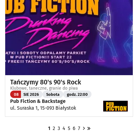
Tańczymy 80's 90's Rock
Klubowe, taneczne, granie do piwa
08
SIE 2026
Sobota
godz. 22:00
Pub Fiction & Backstage
ul. Suraska 1, 15-093 Białystok
1
2
3
4
5
6
7