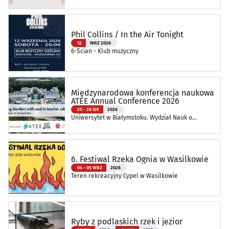
Oddział Muzeum Podlaskiego w Białymstoku
Phil Collins / In the Air Tonight
12
WRZ 2026
6-Ścian - Klub muzyczny
Międzynarodowa konferencja naukowa
ATEE Annual Conference 2026
25 - 28 SIE
2026
Uniwersytet w Białymstoku. Wydział Nauk o
Edukacji
6. Festiwal Rzeka Ognia w Wasilkowie
04 - 05 WRZ
2026
Teren rekreacyjny Cypel w Wasilkowie
Ryby z podlaskich rzek i jezior