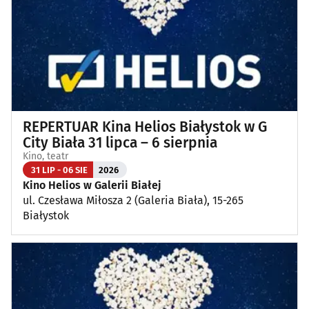
Wykłady, pokazy, imprezy okolicznościowe
(14)
Poza Białymstokiem
(1)
REPERTUAR Kina Helios Białystok w G
City Biała 31 lipca – 6 sierpnia
Kino, teatr
31 LIP - 06 SIE
2026
Kino Helios w Galerii Białej
ul. Czesława Miłosza 2 (Galeria Biała), 15-265
Białystok