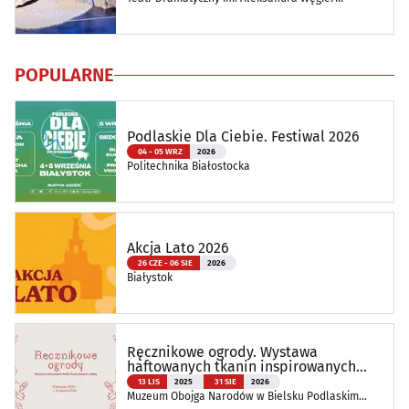
POPULARNE
Podlaskie Dla Ciebie. Festiwal 2026
04 - 05 WRZ
2026
Politechnika Białostocka
Akcja Lato 2026
26 CZE - 06 SIE
2026
Białystok
Ręcznikowe ogrody. Wystawa
haftowanych tkanin inspirowanych
naturą
13 LIS
2025
31 SIE
2026
Muzeum Obojga Narodów w Bielsku Podlaskim