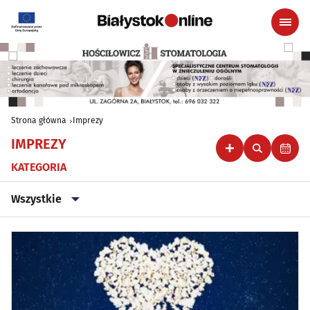
Strona główna
Imprezy
IMPREZY
KATEGORIA
Wszystkie
Wszystkie
Klubowe, taneczne, granie do piwa
(46)
Koncerty
(89)