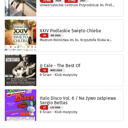
20 MAJ
2026
31 MAJ
2027
Uniwersyteckie Centrum Przyrodnicze im. Prof.
Andrzeja Myrchy
XXIV Podlaskie Święto Chleba
09
SIE 2026
Muzeum Rolnictwa im. ks. Krzysztofa Kluka w
Ciechanowcu
JJ Cale - The Best Of
18
WRZ 2026
6-Ścian - Klub muzyczny
Italo Disco Vol. 6 / Na żywo zaśpiewa
Sergio Bettas
07
LIS 2026
6-Ścian - Klub muzyczny