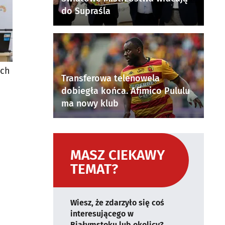
do Supraśla
ach
Transferowa telenowela
dobiegła końca. Afimico Pululu
ma nowy klub
MASZ CIEKAWY
TEMAT?
Wiesz, że zdarzyło się coś
interesującego w
Białymstoku lub okolicy?