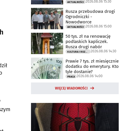
2026.08.06 15:30
AKTUALNOŚCI
Rusza przebudowa drogi
Ogrodniczki -
Nowodworce
2026.08.06 15:00
AKTUALNOŚCI
ch
50 tys. zł na renowację
podlaskich kapliczek.
Rusza drugi nabór
2026.08.06 14:30
KULTURA I ROZRYWKA
Prawie 7 tys. zł miesięcznie
ził
dodatku do emerytury. Kto
tyle dostanie?
o
2026.08.06 14:00
PRACA
WIĘCEJ WIADOMOŚCI
W
aszym