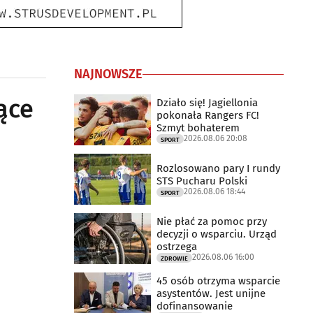
NAJNOWSZE
ące
Działo się! Jagiellonia
pokonała Rangers FC!
Szmyt bohaterem
2026.08.06 20:08
SPORT
Rozlosowano pary I rundy
STS Pucharu Polski
2026.08.06 18:44
SPORT
Nie płać za pomoc przy
decyzji o wsparciu. Urząd
ostrzega
2026.08.06 16:00
ZDROWIE
45 osób otrzyma wsparcie
asystentów. Jest unijne
dofinansowanie