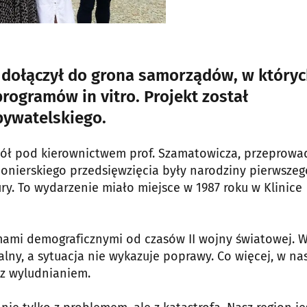
k dołączył do grona samorządów, w który
ogramów in vitro. Projekt został
bywatelskiego.
pół pod kierownictwem prof. Szamatowicza, przeprowad
pionierskiego przedsięwzięcia były narodziny pierwszeg
ry. To wydarzenie miało miejsce w 1987 roku w Klinice
mami demograficznymi od czasów II wojny światowej. 
ny, a sytuacja nie wykazuje poprawy. Co więcej, w n
 z wyludnianiem.