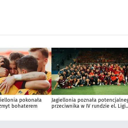
agiellonia pokonała
Jagiellonia poznała potencjalne
Szmyt bohaterem
przeciwnika w IV rundzie el. Ligi
Europy