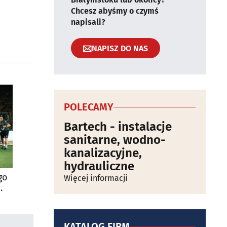
Chcesz abyśmy o czymś
napisali?
NAPISZ DO NAS
POLECAMY
Bartech - instalacje
sanitarne, wodno-
kanalizacyjne,
hydrauliczne
go
Więcej informacji
KATALOG FIRM