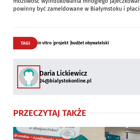
możliwość wyindukowania mnogiego jajeczkowania
powinny być zameldowane w Białymstoku i płacić 
TAGI
in vitro
projekt
budżet obywatelski
Daria Lickiewicz
24@bialystokonline.pl
PRZECZYTAJ TAKŻE