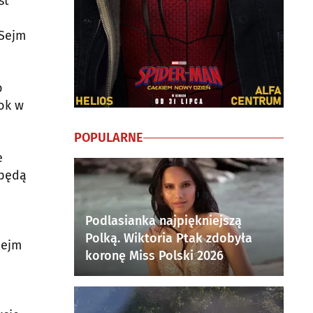
st
 Sejm
o
ok w
POPULARNE
e
 będą
Podlasianka najpiękniejszą
Polką. Wiktoria Ptak zdobyła
Sejm
koronę Miss Polski 2026