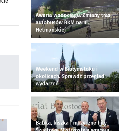
kcie
Awaria wodociągu. Zmiany tras
autobusów BKM na ul.
Hetmańskiej
Weekend w Białymstoku i
okolicach. Sprawdź przegląd
wydarzeń
Babka, kiszka i muzyczne hity.
Światowe Mistrzostwa wracają