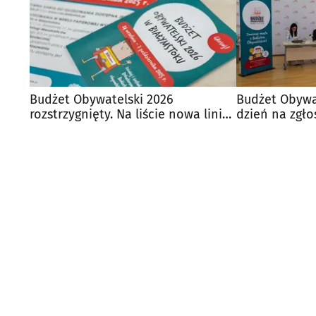
Budżet Obywatelski 2026
Budżet Obywat
rozstrzygnięty. Na liście nowa linia
dzień na zgło
BKM i napis JAGA