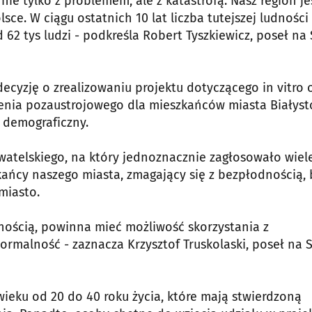
e tylko z problemem, ale z katastrofą. Nasz region je
sce. W ciągu ostatnich 10 lat liczba tutejszej ludności
d 62 tys ludzi - podkreśla Robert Tyszkiewicz, poseł na
decyzję o zrealizowaniu projektu dotyczącego in vitro 
enia pozaustrojowego dla mieszkańców miasta Białyst
 demograficzny.
watelskiego, na który jednoznacznie zagłosowało wiel
szkańcy naszego miasta, zmagający się z bezpłodnością,
miasto.
dnością, powinna mieć możliwość skorzystania z
ormalność - zaznacza Krzysztof Truskolaski, poseł na 
ieku od 20 do 40 roku życia, które mają stwierdzoną