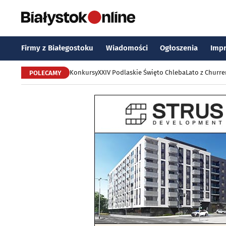
Firmy z Białegostoku
Wiadomości
Ogłoszenia
Imp
Konkursy
XXIV Podlaskie Święto Chleba
Lato z Churr
POLECAMY