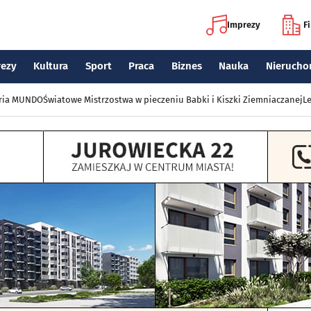
Imprezy
F
rezy
Kultura
Sport
Praca
Biznes
Nauka
Nierucho
eria MUNDO
Światowe Mistrzostwa w pieczeniu Babki i Kiszki Ziemniaczanej
Le