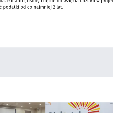
. Ponadto, osoby chętne do wzięcia udziału w proje
podatki od co najmniej 2 lat.