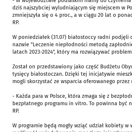
- W województwie podlaskim mamy do czynienia ni
dziś najszybciej wyludniającym się miejscem w Pol
zmniejszyła się o 4 proc., a w ciągu 20 lat o pona
RP.
W poniedziałek (31.07) białostoccy radni podjęli 
nazwie "Leczenie niepłodności metodą zapłodni
latach 2023-2024", który ma rozwiązywać problem
Został on przedstawiony jako część Budżetu Oby
tysięcy białostoczan. Dzięki tej inicjatywie mie
mogli skorzystać ze wsparcia oferowanego przez 
- Każda para w Polsce, która zmaga się z bezpło
bezpłatnego programu in vitro. To powinna być n
RP.
W programie będą mogły wziąć udział kobiety w w