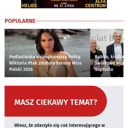
POPULARNE
Podlasianka najpiękniejszą Polką.
Babka, kiszka i
Wiktoria Ptak zdobyła koronę Miss
Światowe Mistr
Polski 2026
Supraśla
MASZ CIEKAWY TEMAT?
Wiesz, że zdarzyło się coś interesującego w