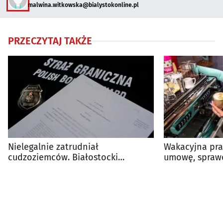
malwina.witkowska@bialystokonline.pl
PRZECZYTAJ TAKŻE
Nielegalnie zatrudniał
Wakacyjna pra
cudzoziemców. Białostocki
umowę, sprawd
przedsiębiorca ukarany mandatem