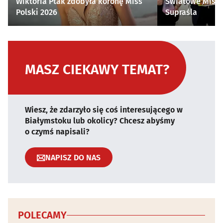
Wiktoria Ptak zdobyła koronę Miss
Światowe Mistr
Polski 2026
Supraśla
MASZ CIEKAWY TEMAT?
Wiesz, że zdarzyło się coś interesującego w
Białymstoku lub okolicy? Chcesz abyśmy
o czymś napisali?
NAPISZ DO NAS
POLECAMY