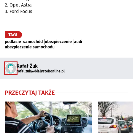
2. Opel Astra
3. Ford Focus
TAGI
podlasie
samochód
ubezpieczenie
audi
ubezpieczenie samochodu
Rafał Żuk
rafal.zuk@bialystokonline.pl
PRZECZYTAJ TAKŻE