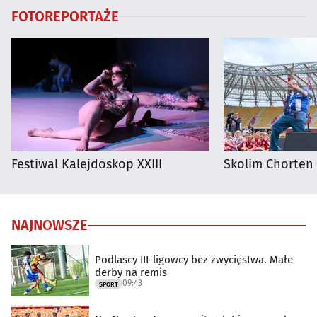
FOTOREPORTAŻE
Festiwal Kalejdoskop XXIII
Skolim Chorten
NAJNOWSZE
Podlascy III-ligowcy bez zwycięstwa. Małe
derby na remis
09:43
SPORT