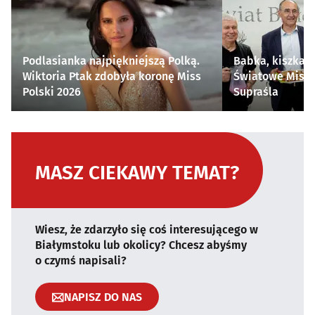
Podlasianka najpiękniejszą Polką.
Babka, kiszka i
Wiktoria Ptak zdobyła koronę Miss
Światowe Mistr
Polski 2026
Supraśla
MASZ CIEKAWY TEMAT?
Wiesz, że zdarzyło się coś interesującego w
Białymstoku lub okolicy? Chcesz abyśmy
o czymś napisali?
NAPISZ DO NAS