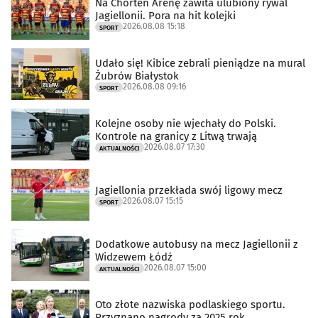
Na Chorten Arenę zawita ulubiony rywal
Jagiellonii. Pora na hit kolejki
2026.08.08 15:18
SPORT
Udało się! Kibice zebrali pieniądze na mural
Żubrów Białystok
2026.08.08 09:16
SPORT
Kolejne osoby nie wjechały do Polski.
Kontrole na granicy z Litwą trwają
2026.08.07 17:30
AKTUALNOŚCI
Jagiellonia przekłada swój ligowy mecz
2026.08.07 15:15
SPORT
Dodatkowe autobusy na mecz Jagiellonii z
Widzewem Łódź
2026.08.07 15:00
AKTUALNOŚCI
Oto złote nazwiska podlaskiego sportu.
Przyznano nagrody za 2025 rok