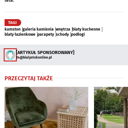
lata.
TAGI
kamston
galeria kamienia
wnętrza
blaty kuchenne
blaty łazienkowe
parapety
schody
podłogi
[ARTYKUŁ SPONSOROWANY]
24@bialystokonline.pl
PRZECZYTAJ TAKŻE