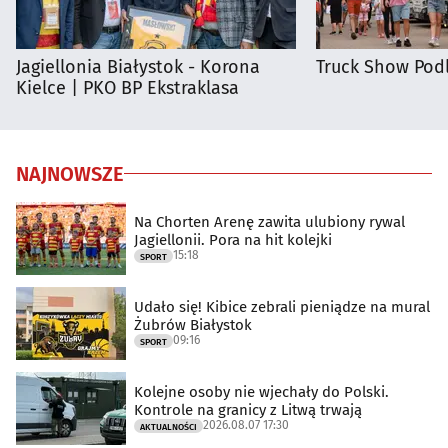
Jagiellonia Białystok - Korona
Truck Show Podl
Kielce | PKO BP Ekstraklasa
NAJNOWSZE
Na Chorten Arenę zawita ulubiony rywal
Jagiellonii. Pora na hit kolejki
15:18
SPORT
Udało się! Kibice zebrali pieniądze na mural
Żubrów Białystok
09:16
SPORT
Kolejne osoby nie wjechały do Polski.
Kontrole na granicy z Litwą trwają
2026.08.07 17:30
AKTUALNOŚCI