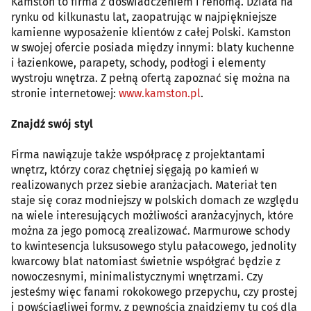
Kamston to firma z doświadczeniem i renomą. Działa na
rynku od kilkunastu lat, zaopatrując w najpiękniejsze
kamienne wyposażenie klientów z całej Polski. Kamston
w swojej ofercie posiada między innymi: blaty kuchenne
i łazienkowe, parapety, schody, podłogi i elementy
wystroju wnętrza. Z pełną ofertą zapoznać się można na
stronie internetowej:
www.kamston.pl
.
Znajdź swój styl
Firma nawiązuje także współpracę z projektantami
wnętrz, którzy coraz chętniej sięgają po kamień w
realizowanych przez siebie aranżacjach. Materiał ten
staje się coraz modniejszy w polskich domach ze względu
na wiele interesujących możliwości aranżacyjnych, które
można za jego pomocą zrealizować. Marmurowe schody
to kwintesencja luksusowego stylu pałacowego, jednolity
kwarcowy blat natomiast świetnie współgrać będzie z
nowoczesnymi, minimalistycznymi wnętrzami. Czy
jesteśmy więc fanami rokokowego przepychu, czy prostej
i powściągliwej formy, z pewnością znajdziemy tu coś dla