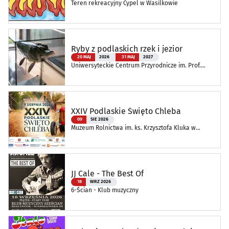
Teren rekreacyjny Cypel w Wasilkowie
Ryby z podlaskich rzek i jezior
20 MAJ
2026
31 MAJ
2027
Uniwersyteckie Centrum Przyrodnicze im. Prof.
Andrzeja Myrchy
XXIV Podlaskie Święto Chleba
09
SIE 2026
Muzeum Rolnictwa im. ks. Krzysztofa Kluka w
Ciechanowcu
JJ Cale - The Best Of
18
WRZ 2026
6-Ścian - Klub muzyczny