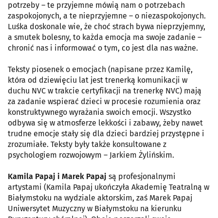
potrzeby – te przyjemne mówią nam o potrzebach
zaspokojonych, a te nieprzyjemne – o niezaspokojonych.
Luśka doskonale wie, że choć strach bywa nieprzyjemny,
a smutek bolesny, to każda emocja ma swoje zadanie –
chronić nas i informować o tym, co jest dla nas ważne.
Teksty piosenek o emocjach (napisane przez Kamilę,
która od dziewięciu lat jest trenerką komunikacji w
duchu NVC w trakcie certyfikacji na trenerkę NVC) mają
za zadanie wspierać dzieci w procesie rozumienia oraz
konstruktywnego wyrażania swoich emocji. Wszystko
odbywa się w atmosferze lekkości i zabawy, żeby nawet
trudne emocje stały się dla dzieci bardziej przystępne i
zrozumiałe. Teksty były także konsultowane z
psychologiem rozwojowym – Jarkiem Żylińskim.
Kamila Papaj i Marek Papaj
są profesjonalnymi
artystami (Kamila Papaj ukończyła Akademię Teatralną w
Białymstoku na wydziale aktorskim, zaś Marek Papaj
Uniwersytet Muzyczny w Białymstoku na kierunku