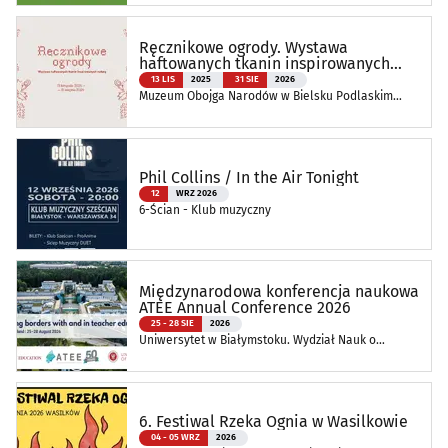
Ręcznikowe ogrody. Wystawa
haftowanych tkanin inspirowanych
naturą
13 LIS
2025
31 SIE
2026
Muzeum Obojga Narodów w Bielsku Podlaskim
Oddział Muzeum Podlaskiego w Białymstoku
Phil Collins / In the Air Tonight
12
WRZ 2026
6-Ścian - Klub muzyczny
Międzynarodowa konferencja naukowa
ATEE Annual Conference 2026
25 - 28 SIE
2026
Uniwersytet w Białymstoku. Wydział Nauk o
Edukacji
6. Festiwal Rzeka Ognia w Wasilkowie
04 - 05 WRZ
2026