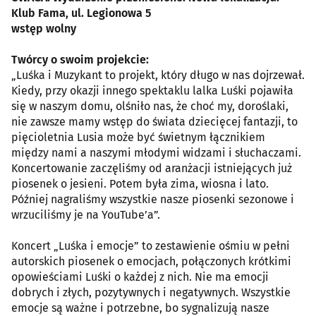
Klub Fama, ul. Legionowa 5
wstęp wolny
Twórcy o swoim projekcie:
„Luśka i Muzykant to projekt, który długo w nas dojrzewał.
Kiedy, przy okazji innego spektaklu lalka Luśki pojawiła
się w naszym domu, olśniło nas, że choć my, doroślaki,
nie zawsze mamy wstęp do świata dziecięcej fantazji, to
pięcioletnia Lusia może być świetnym łącznikiem
między nami a naszymi młodymi widzami i słuchaczami.
Koncertowanie zaczęliśmy od aranżacji istniejących już
piosenek o jesieni. Potem była zima, wiosna i lato.
Później nagraliśmy wszystkie nasze piosenki sezonowe i
wrzuciliśmy je na YouTube’a”.
Koncert „Luśka i emocje” to zestawienie ośmiu w pełni
autorskich piosenek o emocjach, połączonych krótkimi
opowieściami Luśki o każdej z nich. Nie ma emocji
dobrych i złych, pozytywnych i negatywnych. Wszystkie
emocje są ważne i potrzebne, bo sygnalizują nasze