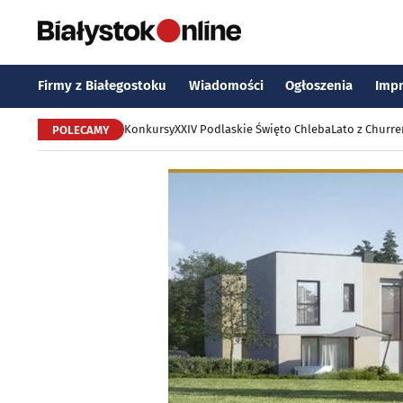
Firmy z Białegostoku
Wiadomości
Ogłoszenia
Imp
Konkursy
XXIV Podlaskie Święto Chleba
Lato z Churr
POLECAMY