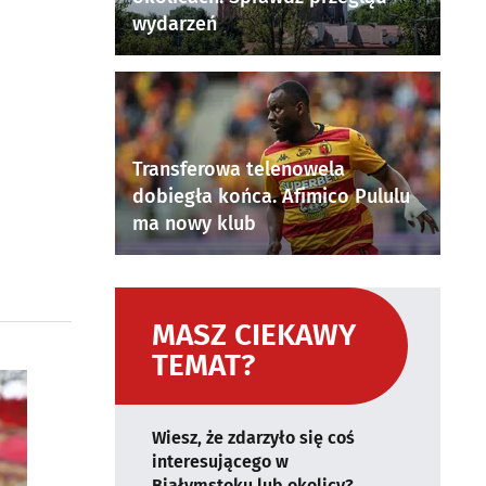
wydarzeń
Transferowa telenowela
dobiegła końca. Afimico Pululu
ma nowy klub
MASZ CIEKAWY
TEMAT?
Wiesz, że zdarzyło się coś
interesującego w
Białymstoku lub okolicy?