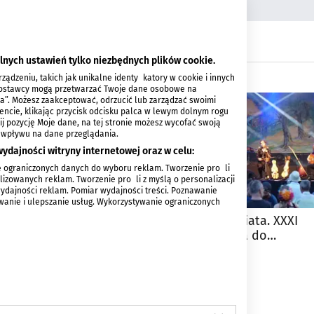
lnych ustawień tylko niezbędnych plików cookie.
ądzeniu, takich jak unikalne identyfikatory w cookie i innych
 dostawcy mogą przetwarzać Twoje dane osobowe na
ia”. Możesz zaakceptować, odrzucić lub zarządzać swoimi
encie, klikając przycisk odcisku palca w lewym dolnym rogu
knij pozycję Moje dane, na tej stronie możesz wycofać swoją
 wpływu na dane przeglądania.
ydajności witryny internetowej oraz w celu:
 ograniczonych danych do wyboru reklam. Tworzenie profili
izowanych reklam. Tworzenie profili z myślą o personalizacji
wydajności reklam. Pomiar wydajności treści. Poznawanie
ywanie i ulepszanie usług. Wykorzystywanie ograniczonych
tańcówka i muzyczne
Trzy dni z muzyką świata. XXXI
dchodzi 18. edycja
Ethno Festiwal wraca do
r
Czeremchy