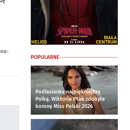
się
zno-
POPULARNE
Podlasianka najpiękniejszą
Polką. Wiktoria Ptak zdobyła
koronę Miss Polski 2026