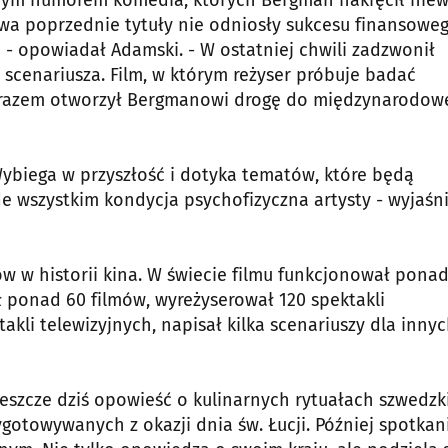
nym humorem komedia, których Bergman nakręcił niewi
Dwa poprzednie tytuły nie odniosły sukcesu finansoweg
- opowiadał Adamski. - W ostatniej chwili zadzwonił
cenariusza. Film, w którym reżyser próbuje badać
a razem otworzył Bergmanowi drogę do międzynarodow
Wybiega w przyszłość i dotyka tematów, które będą
e wszystkim kondycja psychofizyczna artysty - wyjaśn
w w historii kina. W świecie filmu funkcjonował pona
ił ponad 60 filmów, wyreżyserował 120 spektakli
ktakli telewizyjnych, napisał kilka scenariuszy dla inny
Jeszcze dziś opowieść o kulinarnych rytuałach szwedzk
gotowywanych z okazji dnia św. Łucji. Później spotkan