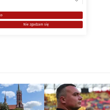
ko
Nie zgadzam się
i
różnych źródeł