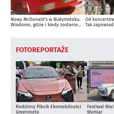
Użycie dokładnych danych geolokalizacyjnych
Identyfikowanie urządzeń na podstawie aktywnie żądanych infor
Nowy McDonald’s w Białymstoku.
Od koncertów
Wiadomo, gdzie i kiedy zostanie
Tak zapowiad
Cele przetwarzania inne niż IAB:
otwarty
regionie
Niezbędne
Wydajność (Performance)
FOTOREPORTAŻE
Funkcjonalne
Reklama / śledzenie
Rodzinny Piknik Ekomobilności
Festiwal Wsc
Greenmoto
Wymiar