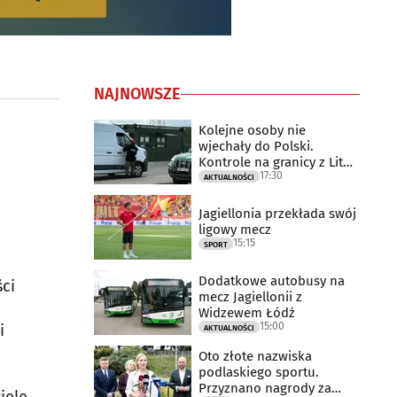
NAJNOWSZE
Kolejne osoby nie
wjechały do Polski.
Kontrole na granicy z Litwą
17:30
trwają
AKTUALNOŚCI
Jagiellonia przekłada swój
ligowy mecz
15:15
SPORT
Dodatkowe autobusy na
ści
mecz Jagiellonii z
Widzewem Łódź
15:00
i
AKTUALNOŚCI
Oto złote nazwiska
podlaskiego sportu.
Przyznano nagrody za