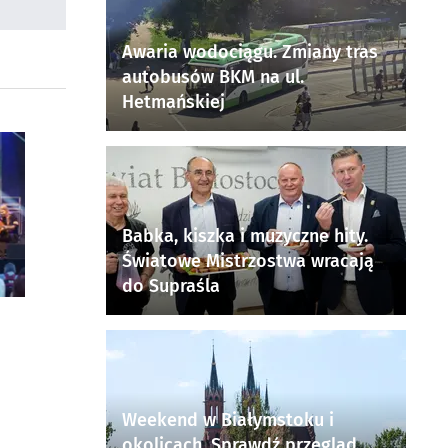
Awaria wodociągu. Zmiany tras
autobusów BKM na ul.
Hetmańskiej
Babka, kiszka i muzyczne hity.
Światowe Mistrzostwa wracają
do Supraśla
Weekend w Białymstoku i
okolicach. Sprawdź przegląd