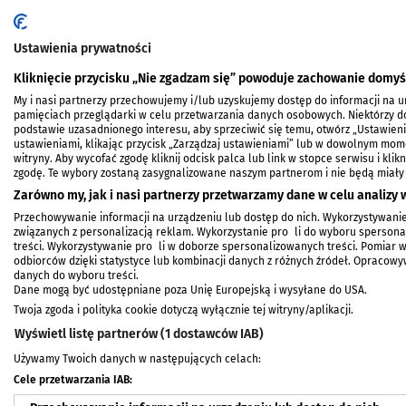
Ustawienia prywatności
PRZECZYTAJ TAKŻE
Kliknięcie przycisku „Nie zgadzam się” powoduje zachowanie domyś
My i nasi partnerzy przechowujemy i/lub uzyskujemy dostęp do informacji na urz
pamięciach przeglądarki w celu przetwarzania danych osobowych. Niektórzy
podstawie uzasadnionego interesu, aby sprzeciwić się temu, otwórz „Ustawien
ustawieniami, klikając przycisk „Zarządzaj ustawieniami” lub w dowolnym mom
witryny. Aby wycofać zgodę kliknij odcisk palca lub link w stopce serwisu i kli
zgodę. Te wybory zostaną zasygnalizowane naszym partnerom i nie będą miały
Zarówno my, jak i nasi partnerzy przetwarzamy dane w celu analizy w
Przechowywanie informacji na urządzeniu lub dostęp do nich. Wykorzystywanie
związanych z personalizacją reklam. Wykorzystanie profili do wyboru spersonal
treści. Wykorzystywanie profili w doborze spersonalizowanych treści. Pomiar 
odbiorców dzięki statystyce lub kombinacji danych z różnych źródeł. Opracow
danych do wyboru treści.
100 lat to dopiero początek.
Koncerty, po
Dane mogą być udostępniane poza Unię Europejską i wysyłane do USA.
Wzruszające spotkanie z najstarszą
spotkania. Na
Twoja zgoda i polityka cookie dotyczą wyłącznie tej witryny/aplikacji.
emerytką UwB
Oktawy Kultu
Wyświetl listę partnerów (1 dostawców IAB)
Używamy Twoich danych w następujących celach:
Cele przetwarzania IAB: