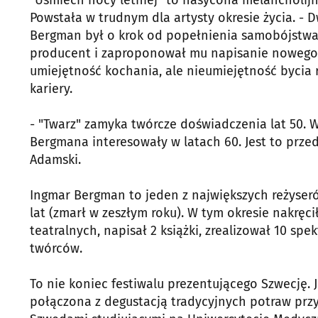
"Uśmiech nocy letniej" to nasycona melancholij
Powstała w trudnym dla artysty okresie życia. - 
Bergman był o krok od popełnienia samobójstwa 
producent i zaproponował mu napisanie nowego s
umiejętność kochania, ale nieumiejętność byci
kariery.
- "Twarz" zamyka twórcze doświadczenia lat 50. 
Bergmana interesowały w latach 60. Jest to przed
Adamski.
Ingmar Bergman to jeden z największych reżyseró
lat (zmarł w zeszłym roku). W tym okresie nakręc
teatralnych, napisał 2 książki, zrealizował 10 spe
twórców.
To nie koniec festiwalu prezentującego Szwecję. 
połączona z degustacją tradycyjnych potraw przy