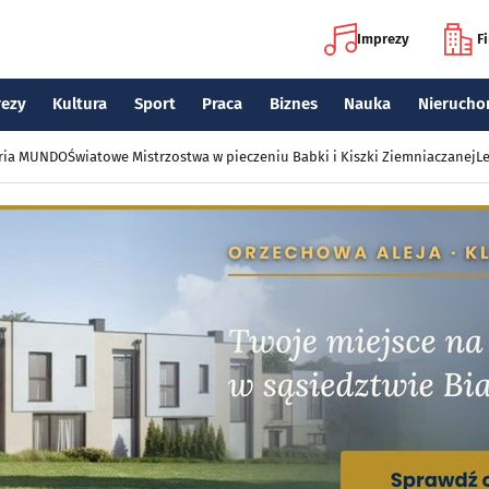
Imprezy
F
rezy
Kultura
Sport
Praca
Biznes
Nauka
Nierucho
eria MUNDO
Światowe Mistrzostwa w pieczeniu Babki i Kiszki Ziemniaczanej
Le