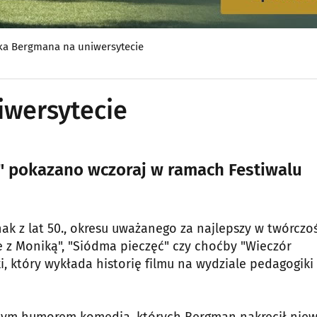
ka Bergmana na uniwersytecie
iwersytecie
z" pokazano wczoraj w ramach Festiwalu
k z lat 50., okresu uważanego za najlepszy w twórczo
je z Moniką", "Siódma pieczęć" czy choćby "Wieczór
, który wykłada historię filmu na wydziale pedagogiki 