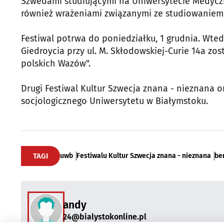
Szwedami studiującymi na Uniwersytecie Medyczny
również wrażeniami związanymi ze studiowaniem
Festiwal potrwa do poniedziałku, 1 grudnia. Wtedy
Giedroycia przy ul. M. Skłodowskiej-Curie 14a 
polskich Wazów".
Drugi Festiwal Kultur Szwecja znana - nieznana o
socjologicznego Uniwersytetu w Białymstoku.
TAGI
uwb
Festiwalu Kultur Szwecja znana - nieznana
be
andy
24@bialystokonline.pl