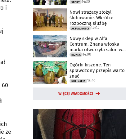
ele.
14:30
2025 rok
SPORT
o i
Nowi strażacy złożyli
ślubowanie. Wkrótce
rozpoczną służbę
14:04
AKTUALNOŚCI
ej
Nowy sklep w Alfa
Centrum. Znana włoska
marka otworzyła salon w
14:00
Białymstoku
BIZNES
iał
Ogórki kiszone. Ten
sprawdzony przepis warto
znać
13:40
KULINARIA
d 60
WIĘCEJ WIADOMOŚCI
ch
ich
ie ze