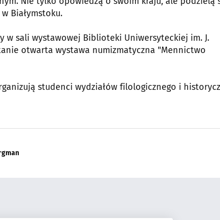
m. Nie tylko opowiedzą o swoim kraju, ale podzielą 
 w Białymstoku.
 w sali wystawowej Biblioteki Uniwersyteckiej im. J.
zostanie otwarta wystawa numizmatyczna "Mennictwo
rganizują studenci wydziałów filologicznego i historyc
rgman