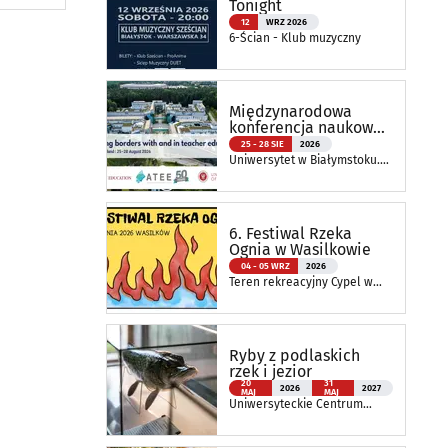
Tonight
12
WRZ 2026
6-Ścian - Klub muzyczny
Międzynarodowa
konferencja naukowa
ATEE Annual
25 - 28 SIE
2026
Conference 2026
Uniwersytet w Białymstoku.
Wydział Nauk o Edukacji
6. Festiwal Rzeka
Ognia w Wasilkowie
04 - 05 WRZ
2026
Teren rekreacyjny Cypel w
Wasilkowie
Ryby z podlaskich
rzek i jezior
20
31
2026
2027
MAJ
MAJ
Uniwersyteckie Centrum
Przyrodnicze im. Prof.
Andrzeja Myrchy