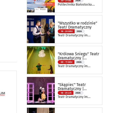
20 - 21 SIE
2026
Politechnika Białostocka.
Wydział Elektryczny
"Wszystko w rodzinie"
Teatr Dramatyczny
18 - 20 GRU
2026
Teatr Dramatyczny im.
Aleksandra Węgierki
"Królowa Śniegu" Teatr
Dramatyczny |
Spektakl Szkolny
09 - 11 GRU
2026
Teatr Dramatyczny im.
Aleksandra Węgierki
"Skąpiec" Teatr
Dramatyczny |
Spektakl Szkolny
18 - 25 LIS
2026
Teatr Dramatyczny im.
Aleksandra Węgierki