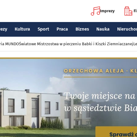
Imprezy
F
rezy
Kultura
Sport
Praca
Biznes
Nauka
Nierucho
eria MUNDO
Światowe Mistrzostwa w pieczeniu Babki i Kiszki Ziemniaczanej
Le