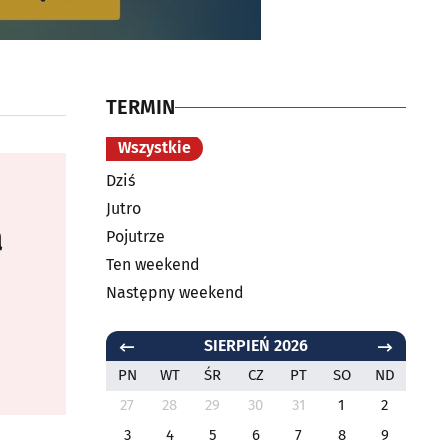
TERMIN
Wszystkie
Dziś
Jutro
a
Pojutrze
Ten weekend
Następny weekend
SIERPIEŃ 2026
PN
WT
ŚR
CZ
PT
SO
ND
27
28
29
30
31
1
2
3
4
5
6
7
8
9