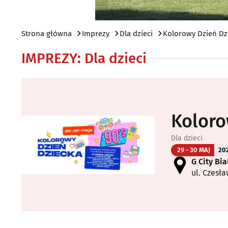
Strona główna
Imprezy
Dla dzieci
Kolorowy Dzień Dz
IMPREZY
:
Dla dzieci
Koloro
Dla dzieci
29 - 30 MAJ
20
G City Bia
ul. Czesła