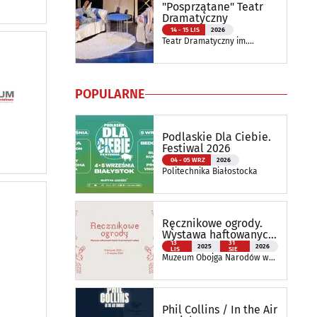
"Posprzątane" Teatr
Dramatyczny
14 - 15 LIS
2026
Teatr Dramatyczny im.
Aleksandra Węgierki
POPULARNE
Podlaskie Dla Ciebie.
Festiwal 2026
04 - 05 WRZ
2026
Politechnika Białostocka
Ręcznikowe ogrody.
Wystawa haftowanych
tkanin inspirowanych
13
31
2025
2026
LIS
SIE
naturą
Muzeum Obojga Narodów w
Bielsku Podlaskim Oddział
Muzeum Podlaskiego w
Białymstoku
Phil Collins / In the Air