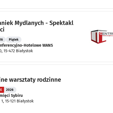
aniek Mydlanych - Spektakl
ci
26
Piątek
nferencyjno-Hotelowe WANS
0, 15-472 Białystok
ne warsztaty rodzinne
IE
2026
ięci Sybiru
1, 15-121 Białystok