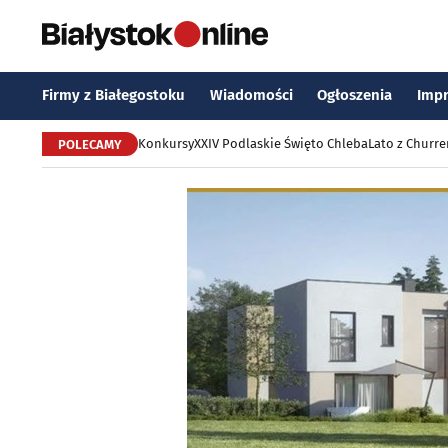
Firmy z Białegostoku
Wiadomości
Ogłoszenia
Imp
Konkursy
XXIV Podlaskie Święto Chleba
Lato z Churr
POLECAMY