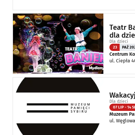
Teatr B
dla dzie
Dla dzieci
23
PAŹ 20
Centrum Ko
ul. Ciepła 4
Wakacyj
Dla dzieci
07 LIP - 14 S
Muzeum Pam
ul. Węglowa 