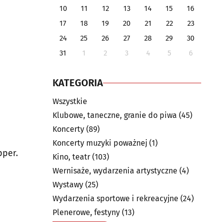
10
11
12
13
14
15
16
17
18
19
20
21
22
23
24
25
26
27
28
29
30
31
1
2
3
4
5
6
KATEGORIA
Wszystkie
Klubowe, taneczne, granie do piwa
(45)
Koncerty
(89)
Koncerty muzyki poważnej
(1)
pper.
Kino, teatr
(103)
Wernisaże, wydarzenia artystyczne
(4)
Wystawy
(25)
Wydarzenia sportowe i rekreacyjne
(24)
Plenerowe, festyny
(13)