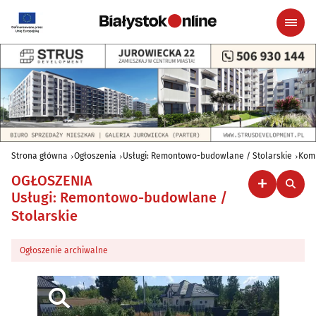
Strona główna
Ogłoszenia
Usługi: Remontowo-budowlane / Stolarskie
Komp
OGŁOSZENIA
Usługi: Remontowo-budowlane /
Stolarskie
Ogłoszenie archiwalne