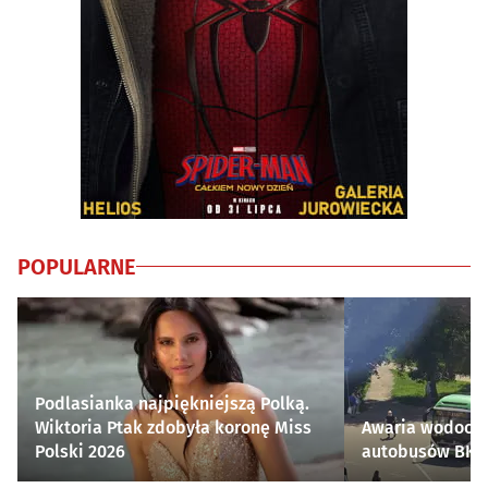
POPULARNE
Podlasianka najpiękniejszą Polką.
Wiktoria Ptak zdobyła koronę Miss
Awaria wodocią
Polski 2026
autobusów BKM 