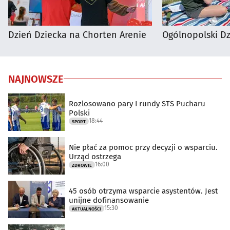
Dzień Dziecka na Chorten Arenie
Ogólnopolski D
NAJNOWSZE
Rozlosowano pary I rundy STS Pucharu
Polski
18:44
SPORT
Nie płać za pomoc przy decyzji o wsparciu.
Urząd ostrzega
16:00
ZDROWIE
45 osób otrzyma wsparcie asystentów. Jest
unijne dofinansowanie
15:30
AKTUALNOŚCI