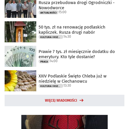
Rusza przebudowa drogi Ogrodniczki -
Nowodworce
15:00
AKTUALNOŚCI
50 tys. zł na renowację podlaskich
kapliczek. Rusza drugi nabór
14:30
KULTURA I ROZRYWKA
Prawie 7 tys. zł miesięcznie dodatku do
emerytury. Kto tyle dostanie?
14:00
PRACA
XXIV Podlaskie Święto Chleba już w
niedzielę w Ciechanowcu
13:30
KULTURA I ROZRYWKA
WIĘCEJ WIADOMOŚCI