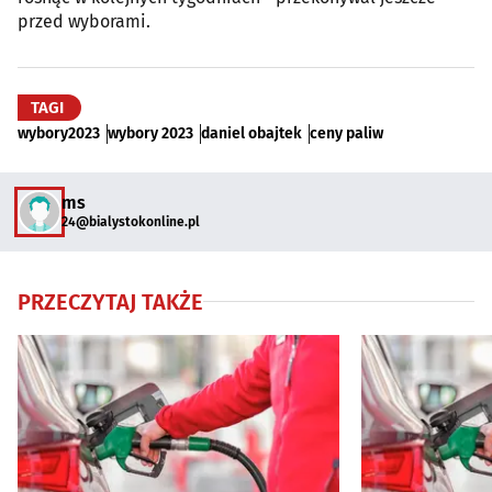
przed wyborami.
TAGI
wybory2023
wybory 2023
daniel obajtek
ceny paliw
ms
24@bialystokonline.pl
PRZECZYTAJ TAKŻE