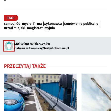
TAGI
samochód
mycie
firma
wykonawca
zamówienie publiczne
urząd miejski
magistrat
myjnia
Malwina Witkowska
malwina.witkowska@bialystokonline.pl
PRZECZYTAJ TAKŻE