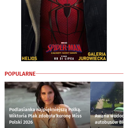
POPULARNE
Podlasianka najpiękniejszą Polką.
Wiktoria Ptak zdobyła koronę Miss
Awaria wodocią
Polski 2026
autobusów BKM 