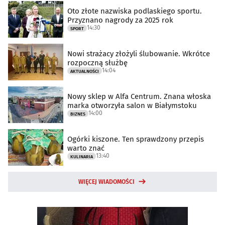
Oto złote nazwiska podlaskiego sportu.
Przyznano nagrody za 2025 rok
14:30
SPORT
Nowi strażacy złożyli ślubowanie. Wkrótce
rozpoczną służbę
14:04
AKTUALNOŚCI
Nowy sklep w Alfa Centrum. Znana włoska
marka otworzyła salon w Białymstoku
14:00
BIZNES
Ogórki kiszone. Ten sprawdzony przepis
warto znać
13:40
KULINARIA
WIĘCEJ WIADOMOŚCI