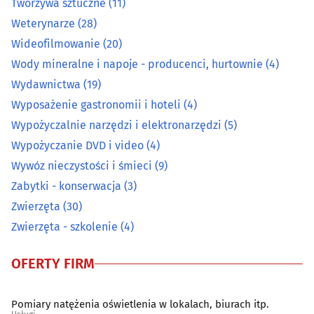
Tworzywa sztuczne
(11)
Prace wodne i melioracyjne
(7)
Weterynarze
(28)
Prace wysokościowe
(14)
Wideofilmowanie
(20)
Wody mineralne i napoje - producenci, hurtownie
(4)
Prace ziemne i uzbrajania terenu
(22)
Wydawnictwa
(19)
Wyposażenie gastronomii i hoteli
(4)
Pralnie
(27)
Wypożyczalnie narzędzi i elektronarzędzi
(5)
Wypożyczanie DVD i video
(4)
Rzemiosło artystyczne
(15)
Wywóz nieczystości i śmieci
(9)
Spawalnictwo
(16)
Zabytki - konserwacja
(3)
Zwierzęta
(30)
Sprzątanie
(44)
Zwierzęta - szkolenie
(4)
Sprzęt RTV, AGD - naprawa, montaż
(27)
OFERTY FIRM
Surowce wtórne - skup, sprzedaż
(21)
Pomiary natężenia oświetlenia w lokalach, biurach itp.