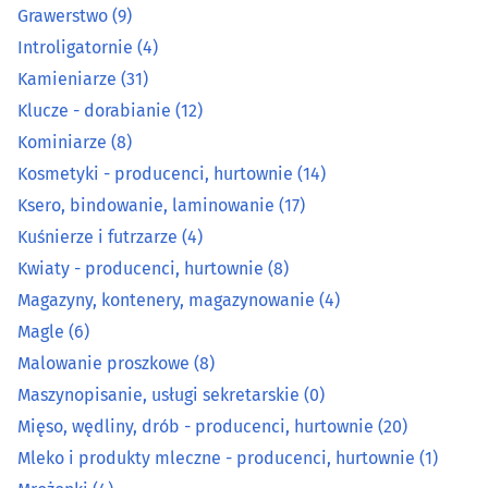
Grawerstwo
(9)
Kosmetyki - producenci, hurtownie
(14)
Introligatornie
(4)
Kamieniarze
(31)
Ksero, bindowanie, laminowanie
(17)
Klucze - dorabianie
(12)
Kuśnierze i futrzarze
(4)
Kominiarze
(8)
Kosmetyki - producenci, hurtownie
(14)
Kwiaty - producenci, hurtownie
(8)
Ksero, bindowanie, laminowanie
(17)
Kuśnierze i futrzarze
(4)
Magazyny, kontenery, magazynowanie
(4)
Kwiaty - producenci, hurtownie
(8)
Magazyny, kontenery, magazynowanie
(4)
Magle
(6)
Magle
(6)
Malowanie proszkowe
(8)
Malowanie proszkowe
(8)
Maszynopisanie, usługi sekretarskie
(0)
Maszynopisanie, usługi sekretarskie
(0)
Mięso, wędliny, drób - producenci, hurtownie
(20)
Mleko i produkty mleczne - producenci, hurtownie
(1)
Mięso, wędliny, drób - producenci, hurtownie
(20)