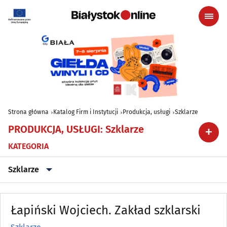
Strona główna
Katalog Firm i Instytucji
Produkcja, usługi
Szklarze
PRODUKCJA, USŁUGI
:
Szklarze
KATEGORIA
Szklarze
Archiwizacja dokumentów
(3)
Łapiński Wojciech. Zakład szklarski
Astrologia, wróżby, ezoteryka
(0)