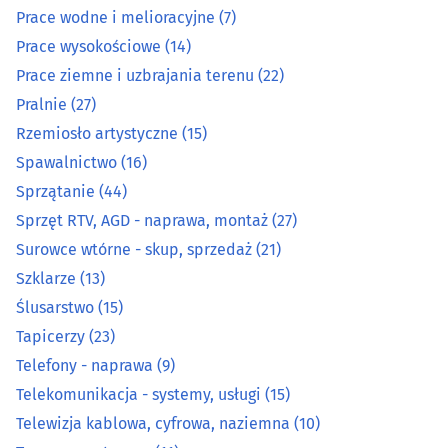
Prace wodne i melioracyjne
(7)
Prace wysokościowe
(14)
Organizacja eventów, wesel i bankietów
(12)
Prace ziemne i uzbrajania terenu
(22)
Ostrzenie narzędzi
(3)
Pralnie
(27)
Rzemiosło artystyczne
(15)
Pieczątki
(7)
Spawalnictwo
(16)
Sprzątanie
(44)
Piekarnie
(14)
Sprzęt RTV, AGD - naprawa, montaż
(27)
Surowce wtórne - skup, sprzedaż
(21)
Pisanie, edycja i korekta tekstów
(1)
Szklarze
(13)
Podnośniki, transportery
(15)
Ślusarstwo
(15)
Tapicerzy
(23)
Pogrzebowe zakłady
(21)
Telefony - naprawa
(9)
Telekomunikacja - systemy, usługi
(15)
Prace drogowe i kolejowe
(12)
Telewizja kablowa, cyfrowa, naziemna
(10)