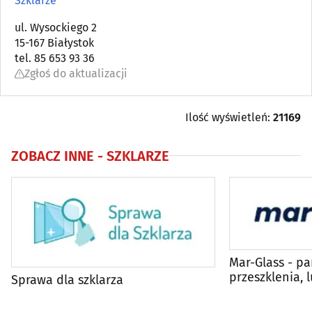
Szklarze
Automatyka przemysłowa
ul. Wysockiego 2
(22)
15-167 Białystok
tel. 85 653 93 36
Bielizna - producenci, hurtownie
(18)
Zgłoś do aktualizacji
Biura matrymonialne
(0)
Ilość wyświetleń:
21169
Biurowe urządzenia i papiernicze artykuły - produkcja,
hurt
(6)
ZOBACZ INNE -
SZKLARZE
Catering
(9)
Dezynfekcja, dezynsekcja, deratyzacja
(11)
DVD - produkcja, sprzedaż, kopiowanie
(4)
Mar-Glass - pa
przeszklenia, l
Sprawa dla szklarza
Elektromechanika
(9)