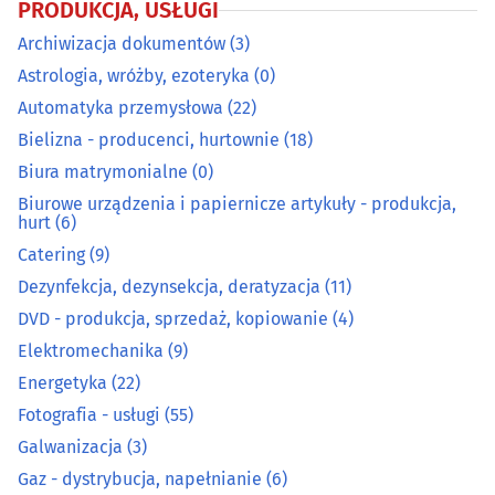
PRODUKCJA, USŁUGI
Energetyka
(22)
Archiwizacja dokumentów
(3)
Fotografia - usługi
(55)
Astrologia, wróżby, ezoteryka
(0)
Automatyka przemysłowa
(22)
Galwanizacja
(3)
Bielizna - producenci, hurtownie
(18)
Biura matrymonialne
(0)
Gaz - dystrybucja, napełnianie
(6)
Biurowe urządzenia i papiernicze artykuły - produkcja,
hurt
(6)
Grawerstwo
(9)
Catering
(9)
Dezynfekcja, dezynsekcja, deratyzacja
(11)
Introligatornie
(4)
DVD - produkcja, sprzedaż, kopiowanie
(4)
Elektromechanika
(9)
Kamieniarze
(31)
Energetyka
(22)
Klucze - dorabianie
(12)
Fotografia - usługi
(55)
Galwanizacja
(3)
Kominiarze
(8)
Gaz - dystrybucja, napełnianie
(6)