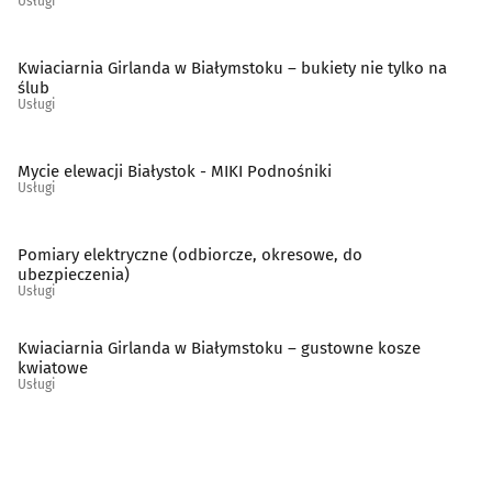
Usługi
Szklarze
(13)
Kwiaciarnia Girlanda w Białymstoku – bukiety nie tylko na
Ślusarstwo
(15)
ślub
Usługi
Tapicerzy
(23)
Mycie elewacji Białystok - MIKI Podnośniki
Usługi
Telefony - naprawa
(9)
Telekomunikacja - systemy, usługi
(15)
Pomiary elektryczne (odbiorcze, okresowe, do
ubezpieczenia)
Usługi
Telewizja kablowa, cyfrowa, naziemna
(10)
Kwiaciarnia Girlanda w Białymstoku – gustowne kosze
Tworzywa sztuczne
(11)
kwiatowe
Usługi
Weterynarze
(28)
Wideofilmowanie
(20)