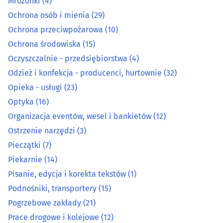
Mrożonki
(4)
Ochrona osób i mienia
(29)
Mleko i produkty mleczne - producenci, hurtownie
(1)
Ochrona przeciwpożarowa
(10)
Ochrona środowiska
(15)
Mrożonki
(4)
Oczyszczalnie - przedsiębiorstwa
(4)
Ochrona osób i mienia
(29)
Odzież i konfekcja - producenci, hurtownie
(32)
Opieka - usługi
(23)
Ochrona przeciwpożarowa
(10)
Optyka
(16)
Organizacja eventów, wesel i bankietów
(12)
Ochrona środowiska
(15)
Ostrzenie narzędzi
(3)
Pieczątki
(7)
Oczyszczalnie - przedsiębiorstwa
(4)
Piekarnie
(14)
Odzież i konfekcja - producenci, hurtownie
(32)
Pisanie, edycja i korekta tekstów
(1)
Podnośniki, transportery
(15)
Opieka - usługi
(23)
Pogrzebowe zakłady
(21)
Prace drogowe i kolejowe
(12)
Optyka
(16)