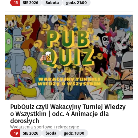
15
SIE 2026
Sobota
godz. 21:00
PubQuiz czyli Wakacyjny Turniej Wiedzy
o Wszystkim | odc. 4 Animacje dla
dorosłych
Wydarzenia sportowe i rekreacyjne
19
SIE 2026
Środa
godz. 18:00