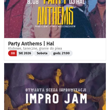
Party Anthems | Hal
Klubowe, taneczne, granie do piwa
08
SIE 2026
Sobota
godz. 21:00