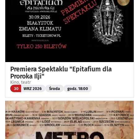
Premiera Spektaklu "Epitafium dla
Proroka Ilji"
Kino, teatr
30
WRZ 2026
Środa
godz. 18:00