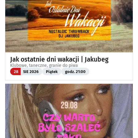
Jak ostatnie dni wakacji | Jakubeg
Klubowe, taneczne, granie do piwa
28
SIE 2026
Piątek
godz. 21:00