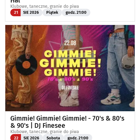
Hal
Klubowe, taneczne, granie do piwa
21
SIE 2026
Piątek
godz. 21:00
Gimmie! Gimmie! Gimmie! - 70's & 80's
& 90's | DJ Finesee
Klubowe, taneczne, granie do piwa
22
SIE 2026
Sobota
godz. 21:00