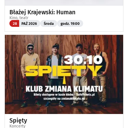
Błażej Krajewski: Human
Kino, teatr
28
PAŹ 2026
Środa
godz. 19:00
Spięty
Koncerty