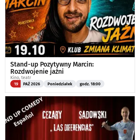
Stand-up Pozytywny Marcin:
Rozdwojenie jaźni
Kino, teatr
19
PAŹ 2026
Poniedziałek
godz. 18:00