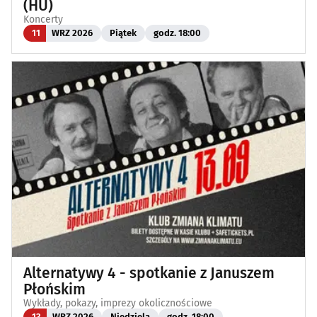
(HU)
Koncerty
11
WRZ 2026
Piątek
godz. 18:00
Alternatywy 4 - spotkanie z Januszem
Płońskim
Wykłady, pokazy, imprezy okolicznościowe
13
WRZ 2026
Niedziela
godz. 18:00