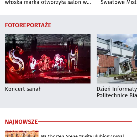
włoska marka otworzyła salon w
Światowe Mist
Białymstoku
Supraśla
FOTOREPORTAŻE
Koncert sanah
Dzień Informat
Politechnice Bia
NAJNOWSZE
Na Chorten Arenę zawita ulubiony rywal