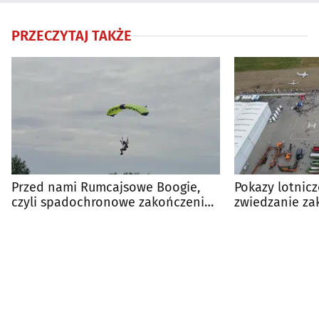
PRZECZYTAJ TAKŻE
Przed nami Rumcajsowe Boogie,
Pokazy lotnicz
czyli spadochronowe zakończenie
zwiedzanie za
lata na Krywlanach
na imprezie w