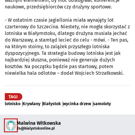
ważnym elementem, by móc obsługiwać konferencje
naukowe, przedsiębiorców czy drużyny sportowe.
- W ostatnim czasie Jagiellonia miała wynajęty lot
czarterowy do Szczecina. Niestety, nie mogła skorzystać z
lotniska w Białymstoku, dlatego drużyna musiała jechać
do Warszawy, a stamtąd lecieć do celu - mówi. - Ten pas,
na którym stoimy, to zalążek przyszłego lotniska
dyspozycyjnego. Ta strategia budowy lotniska jest jak
najbardziej słuszna, ponieważ nie generuje dużych
kosztów. Na początku będzie pas startowy, potem
niewielka hala odlotów – dodał Wojciech Strzałkowski.
TAGI
lotnisko
Krywlany
Białystok
wycinka drzew
samoloty
Malwina Witkowska
24@bialystokonline.pl