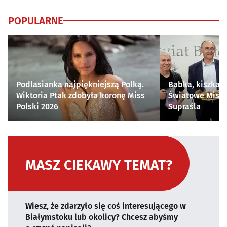
POPULARNE
Podlasianka najpiękniejszą Polką.
Babka, kiszka i
Wiktoria Ptak zdobyła koronę Miss
Światowe Mistr
Polski 2026
Supraśla
MASZ CIEKAWY TEMAT?
Wiesz, że zdarzyło się coś interesującego w
Białymstoku lub okolicy? Chcesz abyśmy