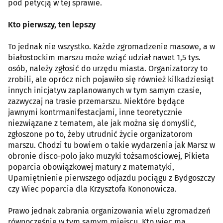
pod petycją w tej sprawie.
Kto pierwszy, ten lepszy
To jednak nie wszystko. Każde zgromadzenie masowe, a w
białostockim marszu może wziąć udział nawet 1,5 tys.
osób, należy zgłosić do urzędu miasta. Organizatorzy to
zrobili, ale oprócz nich pojawiło się również kilkadziesiąt
innych inicjatyw zaplanowanych w tym samym czasie,
zazwyczaj na trasie przemarszu. Niektóre będące
jawnymi kontrmanifestacjami, inne teoretycznie
niezwiązane z tematem, ale jak można się domyślić,
zgłoszone po to, żeby utrudnić życie organizatorom
marszu. Chodzi tu bowiem o takie wydarzenia jak Marsz w
obronie disco-polo jako muzyki tożsamościowej, Pikieta
poparcia obowiązkowej matury z matematyki,
Upamiętnienie pierwszego odjazdu pociągu z Bydgoszczy
czy Wiec poparcia dla Krzysztofa Kononowicza.
Prawo jednak zabrania organizowania wielu zgromadzeń
równocześnie w tym samym miejscu. Kto więc ma