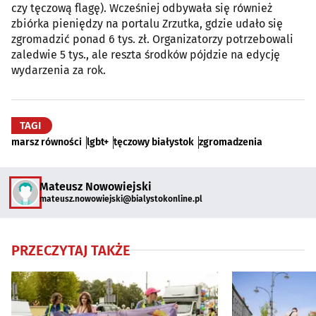
czy tęczową flagę). Wcześniej odbywała się również
zbiórka pieniędzy na portalu Zrzutka, gdzie udało się
zgromadzić ponad 6 tys. zł. Organizatorzy potrzebowali
zaledwie 5 tys., ale reszta środków pójdzie na edycję
wydarzenia za rok.
TAGI
marsz równości
lgbt+
tęczowy białystok
zgromadzenia
Mateusz Nowowiejski
mateusz.nowowiejski@bialystokonline.pl
PRZECZYTAJ TAKŻE