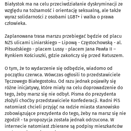
Białystok ma na celu przeciwdziałanie dyskryminacji ze
względu na tożsamość i orientację seksualną, ale także
wyraz solidarności z osobami LGBT+ i walka o prawa
człowieka.
Zaplanowana trasa marszu przebiegać będzie od placu
NZS ulicami Liniarskiego – Lipową - Częstochowską - al.
Piłsudskiego - placem Lussy - placem Jana Pawła II –
Rynkiem Kościuszki, gdzie zakończy się przed Ratuszem.
O tym, że to wydarzenie się odbędzie, wiadomo od
początku czerwca. Wówczas ogłosili to przedstawiciele
Tęczowego Białegostoku. Od razu jednak pojawiły się
różne inicjatywy, które miały na celu doprowadzenie do
tego, żeby marsz się nie odbył. Pisma do prezydenta
złożyli choćby przedstawiciele Konfederacji. Radni PiS
natomiast chcieli przyjąć na radzie miasta stanowisko
zobowiązujące prezydenta do tego, żeby na marsz się nie
zgodził - ta propozycja została jednak odrzucona. W
internecie natomiast zbierane są podpisy mieszkańców