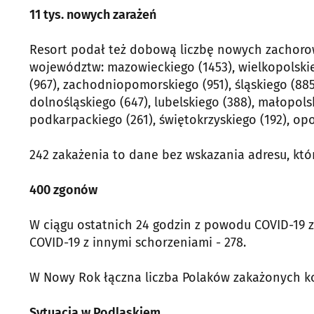
11 tys. nowych zarażeń
Resort podał też dobową liczbę nowych zachoro
województw: mazowieckiego (1453), wielkopolski
(967), zachodniopomorskiego (951), śląskiego (88
dolnośląskiego (647), lubelskiego (388), małopolsk
podkarpackiego (261), świętokrzyskiego (192), opo
242 zakażenia to dane bez wskazania adresu, któ
400 zgonów
W ciągu ostatnich 24 godzin z powodu COVID-19 
COVID-19 z innymi schorzeniami - 278.
W Nowy Rok łączna liczba Polaków zakażonych ko
Sytuacja w Podlaskiem