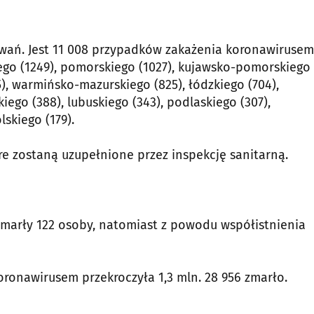
wań. Jest 11 008 przypadków zakażenia koronawirusem
ego (1249), pomorskiego (1027), kujawsko-pomorskiego
5), warmińsko-mazurskiego (825), łódzkiego (704),
iego (388), lubuskiego (343), podlaskiego (307),
lskiego (179).
re zostaną uzupełnione przez inspekcję sanitarną.
zmarły 122 osoby, natomiast z powodu współistnienia
ronawirusem przekroczyła 1,3 mln. 28 956 zmarło.