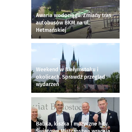
Awaria wodociągu. Zmiany tras
autobusów BKM na ul.
Hetmańskiej
Weekend w Białymstoku i
okolicach. Sprawdź przegląd
wydarzeń
Babka, kiszka i muzyczne hity.
Światowe Mistrzostwa wracają