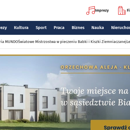
Imprezy
F
rezy
Kultura
Sport
Praca
Biznes
Nauka
Nierucho
eria MUNDO
Światowe Mistrzostwa w pieczeniu Babki i Kiszki Ziemniaczanej
Le