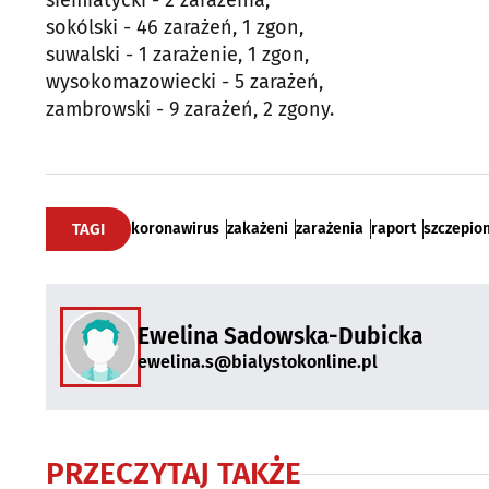
siemiatycki - 2 zarażenia,
sokólski - 46 zarażeń, 1 zgon,
suwalski - 1 zarażenie, 1 zgon,
wysokomazowiecki - 5 zarażeń,
zambrowski - 9 zarażeń, 2 zgony.
TAGI
koronawirus
zakażeni
zarażenia
raport
szczepio
Ewelina Sadowska-Dubicka
ewelina.s@bialystokonline.pl
PRZECZYTAJ TAKŻE