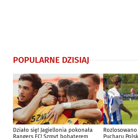
POPULARNE DZISIAJ
Działo się! Jagiellonia pokonała
Rozlosowano 
Rangers FC! Szmyt bohaterem
Pucharu Polsk