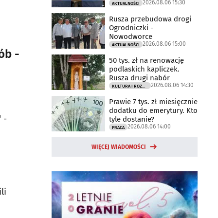
2026.08.06 15:30
AKTUALNOŚCI
Rusza przebudowa drogi
Ogrodniczki -
Nowodworce
2026.08.06 15:00
AKTUALNOŚCI
ób -
50 tys. zł na renowację
podlaskich kapliczek.
Rusza drugi nabór
2026.08.06 14:30
KULTURA I ROZRYWKA
Prawie 7 tys. zł miesięcznie
dodatku do emerytury. Kto
 -
tyle dostanie?
2026.08.06 14:00
PRACA
WIĘCEJ WIADOMOŚCI
li