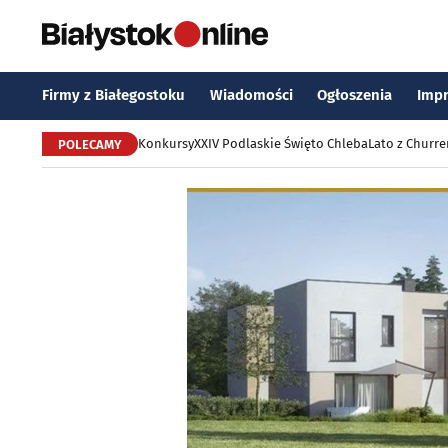
Firmy z Białegostoku
Wiadomości
Ogłoszenia
Imp
Konkursy
XXIV Podlaskie Święto Chleba
Lato z Churr
POLECAMY