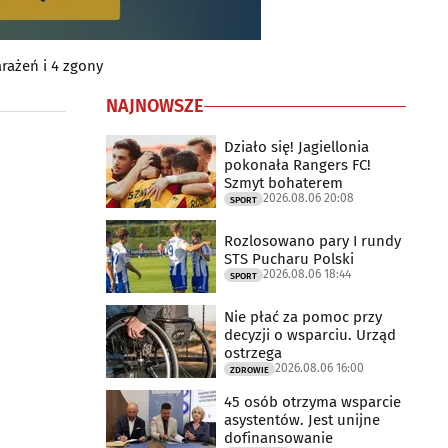
rażeń i 4 zgony
NAJNOWSZE
Działo się! Jagiellonia
pokonała Rangers FC!
Szmyt bohaterem
2026.08.06 20:08
SPORT
Rozlosowano pary I rundy
STS Pucharu Polski
2026.08.06 18:44
SPORT
Nie płać za pomoc przy
decyzji o wsparciu. Urząd
ostrzega
2026.08.06 16:00
ZDROWIE
45 osób otrzyma wsparcie
asystentów. Jest unijne
dofinansowanie