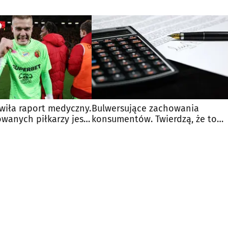
wiła raport medyczny.
Bulwersujące zachowania
owanych piłkarzy jest
konsumentów. Twierdzą, że to
"wyrównanie rachunków"