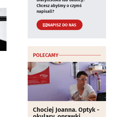
Chcesz abyśmy o czymś
napisali?
NAPISZ DO NAS
POLECAMY
Chociej Joanna. Optyk -
okulary, oprawki,