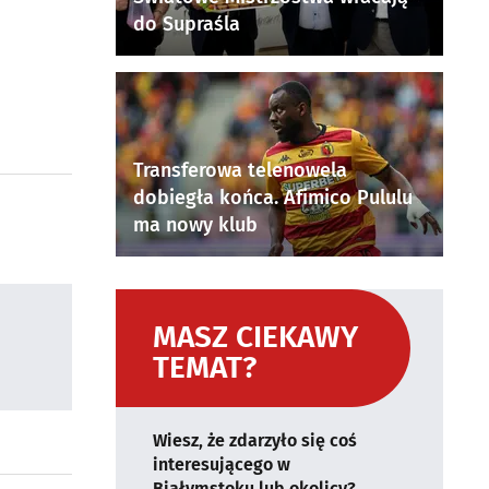
do Supraśla
Transferowa telenowela
dobiegła końca. Afimico Pululu
ma nowy klub
MASZ CIEKAWY
TEMAT?
Wiesz, że zdarzyło się coś
interesującego w
Białymstoku lub okolicy?