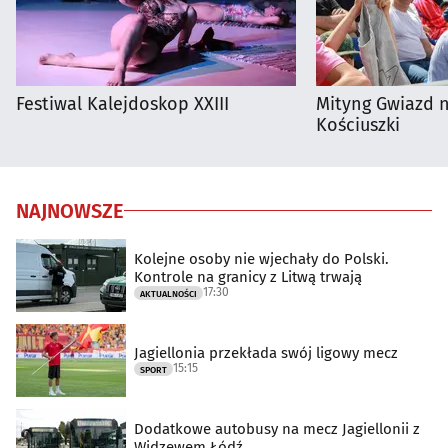
Festiwal Kalejdoskop XXIII
Mityng Gwiazd 
Kościuszki
NAJNOWSZE
Kolejne osoby nie wjechały do Polski.
Kontrole na granicy z Litwą trwają
17:30
AKTUALNOŚCI
Jagiellonia przekłada swój ligowy mecz
15:15
SPORT
Dodatkowe autobusy na mecz Jagiellonii z
Widzewem Łódź