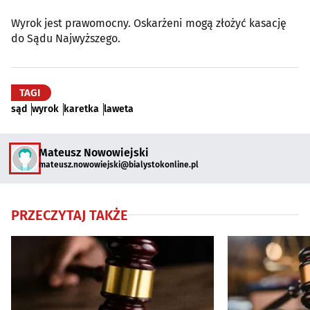
Wyrok jest prawomocny. Oskarżeni mogą złożyć kasację
do Sądu Najwyższego.
TAGI
sąd
wyrok
karetka
laweta
Mateusz Nowowiejski
mateusz.nowowiejski@bialystokonline.pl
PRZECZYTAJ TAKŻE