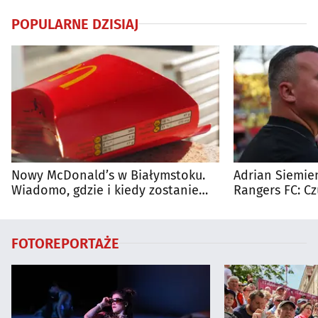
POPULARNE DZISIAJ
Nowy McDonald’s w Białymstoku.
Adrian Siemien
Wiadomo, gdzie i kiedy zostanie
Rangers FC: C
otwarty
dużego meczu
FOTOREPORTAŻE