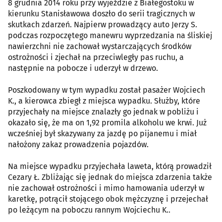
8 grudnia 2014 roku przy wyjeździe z Białegostoku w
kierunku Stanisławowa doszło do serii tragicznych w
skutkach zdarzeń. Najpierw prowadzący auto Jerzy S.
podczas rozpoczętego manewru wyprzedzania na śliskiej
nawierzchni nie zachował wystarczających środków
ostrożności i zjechał na przeciwległy pas ruchu, a
następnie na pobocze i uderzył w drzewo.
Poszkodowany w tym wypadku został pasażer Wojciech
K., a kierowca zbiegł z miejsca wypadku. Służby, które
przyjechały na miejsce znalazły go jednak w pobliżu i
okazało się, że ma on 1,92 promila alkoholu we krwi. Już
wcześniej był skazywany za jazdę po pijanemu i miał
nałożony zakaz prowadzenia pojazdów.
Na miejsce wypadku przyjechała laweta, którą prowadził
Cezary Ł. Zbliżając się jednak do miejsca zdarzenia także
nie zachował ostrożności i mimo hamowania uderzył w
karetkę, potrącił stojącego obok mężczyznę i przejechał
po leżącym na poboczu rannym Wojciechu K..