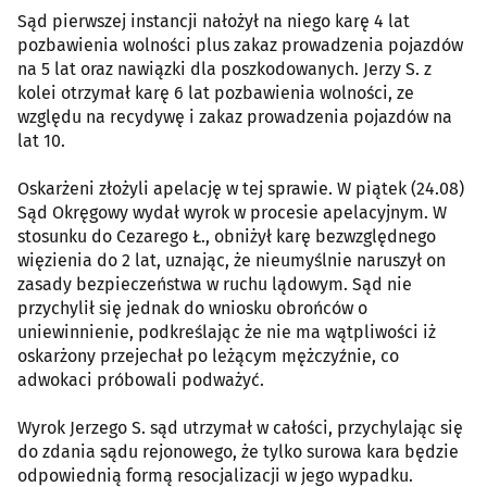
Sąd pierwszej instancji nałożył na niego karę 4 lat
pozbawienia wolności plus zakaz prowadzenia pojazdów
na 5 lat oraz nawiązki dla poszkodowanych. Jerzy S. z
kolei otrzymał karę 6 lat pozbawienia wolności, ze
względu na recydywę i zakaz prowadzenia pojazdów na
lat 10.
Oskarżeni złożyli apelację w tej sprawie. W piątek (24.08)
Sąd Okręgowy wydał wyrok w procesie apelacyjnym. W
stosunku do Cezarego Ł., obniżył karę bezwzględnego
więzienia do 2 lat, uznając, że nieumyślnie naruszył on
zasady bezpieczeństwa w ruchu lądowym. Sąd nie
przychylił się jednak do wniosku obrońców o
uniewinnienie, podkreślając że nie ma wątpliwości iż
oskarżony przejechał po leżącym mężczyźnie, co
adwokaci próbowali podważyć.
Wyrok Jerzego S. sąd utrzymał w całości, przychylając się
do zdania sądu rejonowego, że tylko surowa kara będzie
odpowiednią formą resocjalizacji w jego wypadku.