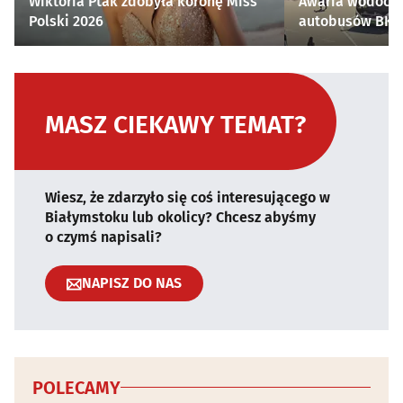
Wiktoria Ptak zdobyła koronę Miss
Awaria wodocią
Polski 2026
autobusów BKM 
MASZ CIEKAWY TEMAT?
Wiesz, że zdarzyło się coś interesującego w
Białymstoku lub okolicy? Chcesz abyśmy
o czymś napisali?
NAPISZ DO NAS
POLECAMY