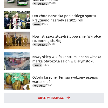
15:00
AKTUALNOŚCI
Oto złote nazwiska podlaskiego sportu.
Przyznano nagrody za 2025 rok
14:30
SPORT
Nowi strażacy złożyli ślubowanie. Wkrótce
rozpoczną służbę
14:04
AKTUALNOŚCI
Nowy sklep w Alfa Centrum. Znana włoska
marka otworzyła salon w Białymstoku
14:00
BIZNES
Ogórki kiszone. Ten sprawdzony przepis
warto znać
13:40
KULINARIA
WIĘCEJ WIADOMOŚCI