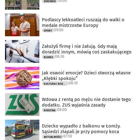
10:00
ZDROWIE
Podlascy lekkoatleci ruszają do walki o
medale mistrzostw Europy
09:00
SPORT
Założyli firmę i nie żałują. Gdy mają
doradzić innym, mówią coś zaskakującego
08:36
BIZNES
Jak oswoić emocje? Dzieci stworzą własne
„Kłębki spokoju”
08:10
KULTURA I ROZRYWKA
Wdowa z rentą po mężu nie dostanie tego
dodatku. ZUS wyjaśnia zasady
08:00
RODZINA
Dziecko wypadło z balkonu w Łomży.
Sąsiedzi złapali je przy pomocy koca
07:50
AKTUALNOŚCI