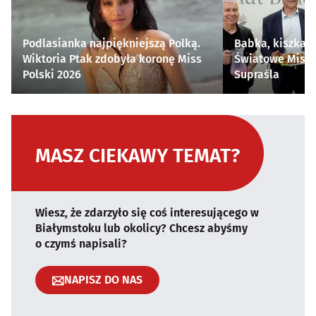
Podlasianka najpiękniejszą Polką.
Babka, kiszka i
Wiktoria Ptak zdobyła koronę Miss
Światowe Mistr
Polski 2026
Supraśla
MASZ CIEKAWY TEMAT?
Wiesz, że zdarzyło się coś interesującego w
Białymstoku lub okolicy? Chcesz abyśmy
o czymś napisali?
NAPISZ DO NAS