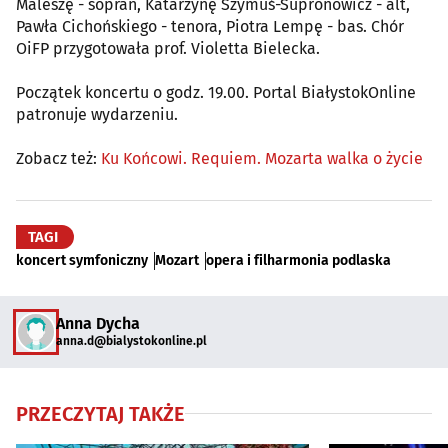
Maleszę - sopran, Katarzynę Szymuś-Supronowicz - alt,
Pawła Cichońskiego - tenora, Piotra Lempę - bas. Chór
OiFP przygotowała prof. Violetta Bielecka.
Początek koncertu o godz. 19.00. Portal BiałystokOnline
patronuje wydarzeniu.
Zobacz też:
Ku Końcowi. Requiem. Mozarta walka o życie
TAGI
koncert symfoniczny
Mozart
opera i filharmonia podlaska
Anna Dycha
anna.d@bialystokonline.pl
PRZECZYTAJ TAKŻE