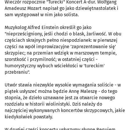
Wieczór rozpocznie "Turecki" Koncert A-dur. Wolfgang
Amadeusz Mozart napisał go jako dziewiętnastolatek i
sam występował w nim jako solista.
Muzykolog Alfred Einstein określił go jako
"nieprześcigniony, jeśli chodzi o blask, żarliwość. W obu
częściach skrajnych pełno niespodzianek: w pierwszej
części na wpół improwizacyjne 'zaprezentowanie się'
skrzypiec; na przemian wdzięk w marszowym tempie,
szorstkość i przymilność; w ostatniej części -
humorystyczny wybuch wściekłości w 'tureckim'
przebraniu".
Utwór stawia niezwykle wysokie wymagania soliście - w
piątek usłyszeć można będzie Annę Maleszę - do tego
stopnia, że dzieło uznawane jest za otwarcie nowego
rozdziału w historii wiolinistyki. Dziś należy do
najczęściej wykonywanych koncertów skrzypcowych, jakie
kiedykolwiek powstały.
W drugiej części koncertu usłyszymy słynne Requiem,