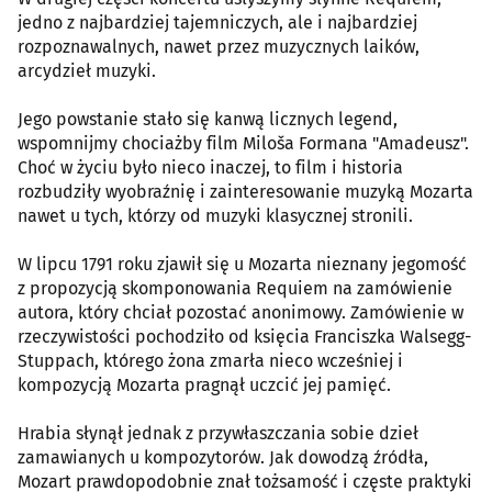
jedno z najbardziej tajemniczych, ale i najbardziej
rozpoznawalnych, nawet przez muzycznych laików,
arcydzieł muzyki.
Jego powstanie stało się kanwą licznych legend,
wspomnijmy chociażby film Miloša Formana "Amadeusz".
Choć w życiu było nieco inaczej, to film i historia
rozbudziły wyobraźnię i zainteresowanie muzyką Mozarta
nawet u tych, którzy od muzyki klasycznej stronili.
W lipcu 1791 roku zjawił się u Mozarta nieznany jegomość
z propozycją skomponowania Requiem na zamówienie
autora, który chciał pozostać anonimowy. Zamówienie w
rzeczywistości pochodziło od księcia Franciszka Walsegg-
Stuppach, którego żona zmarła nieco wcześniej i
kompozycją Mozarta pragnął uczcić jej pamięć.
Hrabia słynął jednak z przywłaszczania sobie dzieł
zamawianych u kompozytorów. Jak dowodzą źródła,
Mozart prawdopodobnie znał tożsamość i częste praktyki