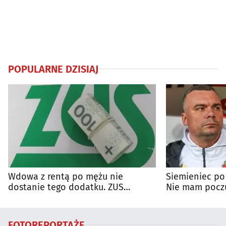
POPULARNE DZISIAJ
Wdowa z rentą po mężu nie
Siemieniec po
dostanie tego dodatku. ZUS
Nie mam poczu
wyjaśnia zasady
na porażkę
FOTOREPORTAŻE