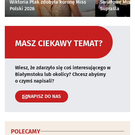
Wiktoria Ptak zdobyła koronę Miss
Światowe Mistr
Polski 2026
Supraśla
MASZ CIEKAWY TEMAT?
Wiesz, że zdarzyło się coś interesującego w
Białymstoku lub okolicy? Chcesz abyśmy
o czymś napisali?
NAPISZ DO NAS
POLECAMY