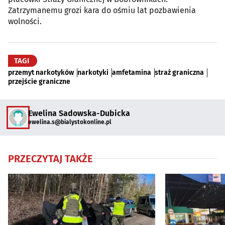
Zatrzymanemu grozi kara do ośmiu lat pozbawienia
wolności.
TAGI
przemyt narkotyków
narkotyki
amfetamina
straż graniczna
przejście graniczne
Ewelina Sadowska-Dubicka
ewelina.s@bialystokonline.pl
PRZECZYTAJ TAKŻE