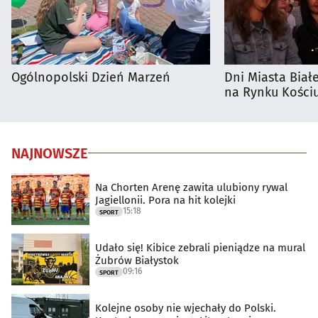
Ogólnopolski Dzień Marzeń
Dni Miasta Biał
na Rynku Kościu
NAJNOWSZE
Na Chorten Arenę zawita ulubiony rywal
Jagiellonii. Pora na hit kolejki
15:18
SPORT
Udało się! Kibice zebrali pieniądze na mural
Żubrów Białystok
09:16
SPORT
Kolejne osoby nie wjechały do Polski.