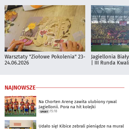
Warsztaty "Ziołowe Pokolenia" 23-
Jagiellonia Biał
24.06.2026
| III Runda Kwali
NAJNOWSZE
Na Chorten Arenę zawita ulubiony rywal
Jagiellonii. Pora na hit kolejki
15:18
SPORT
Udało się! Kibice zebrali pieniądze na mural