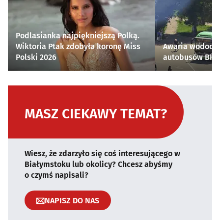
Podlasianka najpiękniejszą Polką.
Wiktoria Ptak zdobyła koronę Miss
Awaria wodocią
Polski 2026
autobusów BKM 
MASZ CIEKAWY TEMAT?
Wiesz, że zdarzyło się coś interesującego w
Białymstoku lub okolicy? Chcesz abyśmy
o czymś napisali?
NAPISZ DO NAS